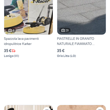
4
29
Spazzola lava pavimenti
PIASTRELLE IN GRANITO
idropulitrice Karker
NATURALE FIAMMATO
PAVIMENTO
35 €
35 €
Lonigo
(
VI
)
Orio Litta
(
LO
)