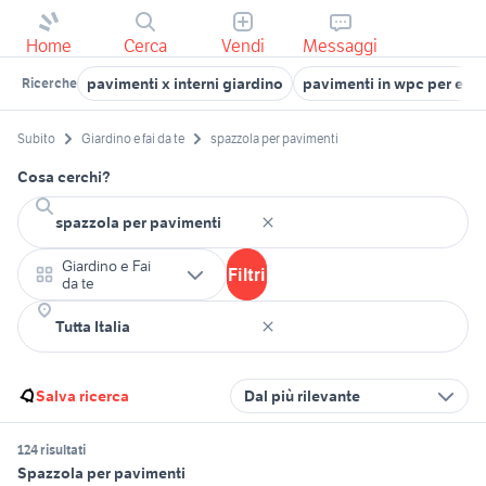
Home
Cerca
Vendi
Messaggi
pavimenti x interni giardino
pavimenti in wpc per este
Ricerche
Subito
Giardino e fai da te
spazzola per pavimenti
Cosa cerchi?
Giardino e Fai
Filtri
da te
Salva ricerca
Dal più rilevante
124 risultati
Spazzola per pavimenti