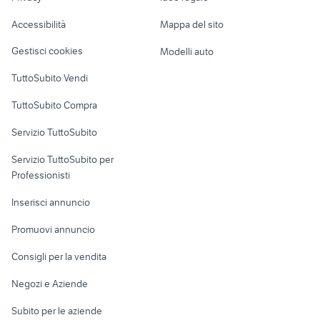
Caravan e Camper
acqua
Accessibilità
Mappa del sito
Loft, mansarde e
Veicoli commerciali
altro
Gestisci cookies
Modelli auto
Case vacanza
TuttoSubito Vendi
Uffici e Locali
TuttoSubito Compra
commerciali
Servizio TuttoSubito
elettronica
per la casa e la
sports e hobby
Servizio TuttoSubito per
persona
Informatica
Animali
Professionisti
Arredamento e
Console e
Accessori per
Casalinghi
Inserisci annuncio
Videogiochi
animali
Elettrodomestici
Promuovi annuncio
Audio/Video
Musica e Film
Giardino e Fai da te
Consigli per la vendita
Fotografia
Libri e Riviste
Abbigliamento e
Negozi e Aziende
Telefonia
Strumenti Musicali
Accessori
Subito per le aziende
Sports