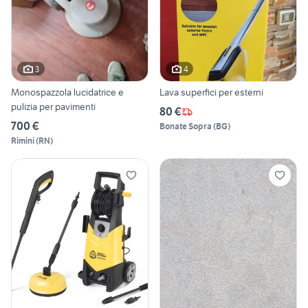
3
4
Monospazzola lucidatrice e
Lava superfici per esterni
pulizia per pavimenti
80 €
700 €
Bonate Sopra
(
BG
)
Rimini
(
RN
)