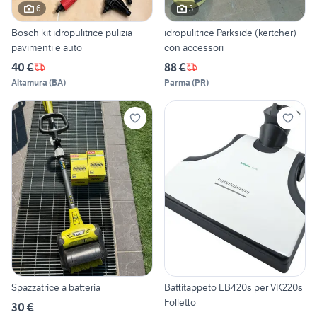
6
3
Bosch kit idropulitrice pulizia
idropulitrice Parkside (kertcher)
pavimenti e auto
con accessori
40 €
88 €
Altamura
(
BA
)
Parma
(
PR
)
Spazzatrice a batteria
Battitappeto EB420s per VK220s
Folletto
30 €