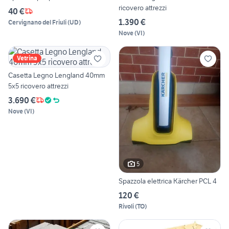
ricovero attrezzi
40 €
1.390 €
Cervignano del Friuli
(
UD
)
Nove
(
VI
)
Vetrina
Casetta Legno Lengland 40mm
5x5 ricovero attrezzi
3.690 €
Nove
(
VI
)
5
Spazzola elettrica Kärcher PCL 4
120 €
Rivoli
(
TO
)