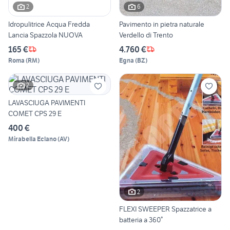
2
6
Idropulitrice Acqua Fredda
Pavimento in pietra naturale
Lancia Spazzola NUOVA
Verdello di Trento
165 €
4.760 €
Roma
(
RM
)
Egna
(
BZ
)
2
LAVASCIUGA PAVIMENTI
COMET CPS 29 E
400 €
Mirabella Eclano
(
AV
)
2
FLEXI SWEEPER Spazzatrice a
batteria a 360°