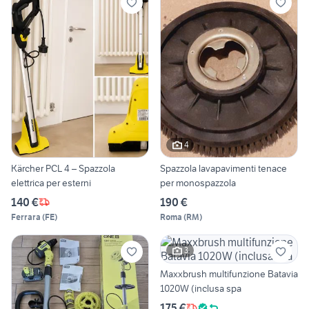
4
Kärcher PCL 4 – Spazzola
Spazzola lavapavimenti tenace
elettrica per esterni
per monospazzola
140 €
190 €
Ferrara
(
FE
)
Roma
(
RM
)
3
Maxxbrush multifunzione Batavia
1020W (inclusa spa
175 €