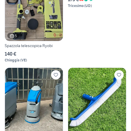
Tricesimo
(
UD
)
5
Spazzola telescopica Ryobi
140 €
Chioggia
(
VE
)