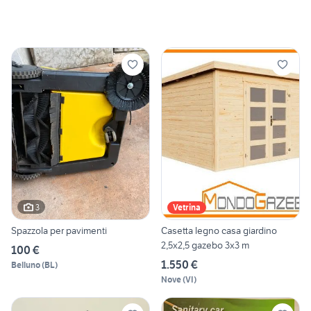
3
Vetrina
Spazzola per pavimenti
Casetta legno casa giardino
2,5x2,5 gazebo 3x3 m
100 €
1.550 €
Belluno
(
BL
)
Nove
(
VI
)