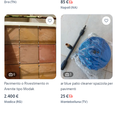
85 €
Dro
(
TN
)
Napoli
(
NA
)
6
3
Pavimento o Rivestimento in
ar blue patio cleaner spazzola per
Arenite tipo Modak
pavimenti
2.400 €
25 €
Modica
(
RG
)
Montebelluna
(
TV
)