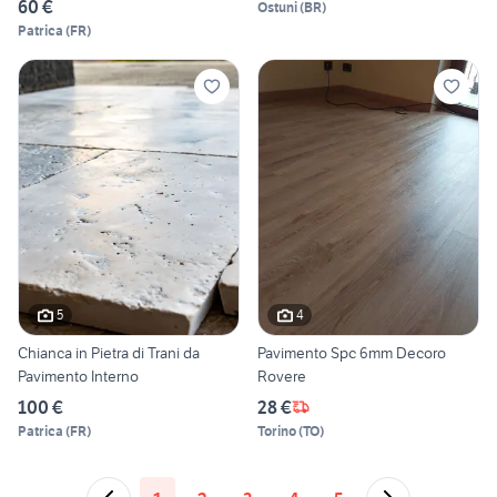
60 €
Ostuni
(
BR
)
Patrica
(
FR
)
5
4
Chianca in Pietra di Trani da
Pavimento Spc 6mm Decoro
Pavimento Interno
Rovere
100 €
28 €
Patrica
(
FR
)
Torino
(
TO
)