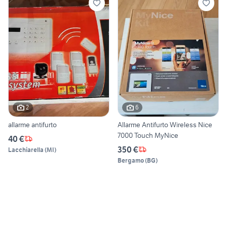
2
6
allarme antifurto
Allarme Antifurto Wireless Nice
7000 Touch MyNice
40 €
350 €
Lacchiarella
(
MI
)
Bergamo
(
BG
)