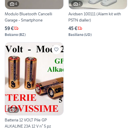
4
2
Modulo Bluetooth Cancelli
Avidsen 100111 (Alarm kit with
Garage - Smartphone
PSTN dialler)
59 €
45 €
Bolzano
(
BZ
)
Basiliano
(
UD
)
6
Batteria 12 VOLT Pile GP
ALKALINE 23A 12 V n° 5 pz