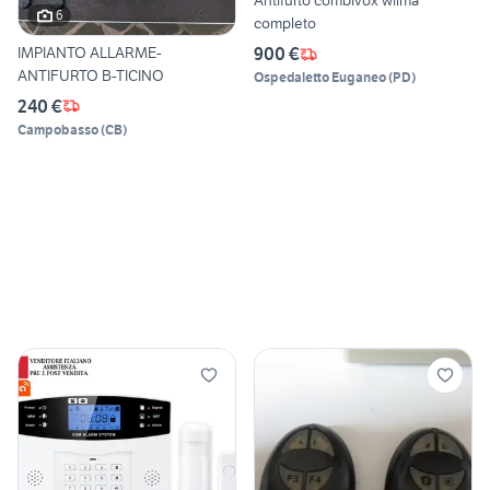
Antifurto combivox wilma
6
completo
IMPIANTO ALLARME-
900 €
ANTIFURTO B-TICINO
Ospedaletto Euganeo
(
PD
)
240 €
Campobasso
(
CB
)