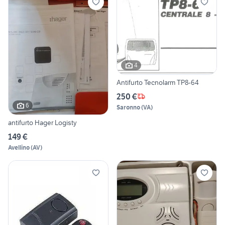
4
Antifurto Tecnolarm TP8-64
250 €
6
Saronno
(
VA
)
antifurto Hager Logisty
149 €
Avellino
(
AV
)