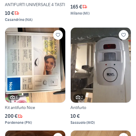
ANTIFURTI UNIVERSALE 4 TASTI
165 €
10 €
Milano
(
MI
)
Casandrino
(
NA
)
4
2
Kit antifurto Nice
Antifurto
200 €
10 €
Pordenone
(
PN
)
Sassuolo
(
MO
)