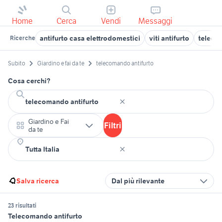
Home
Cerca
Vendi
Messaggi
antifurto casa elettrodomestici
viti antifurto
telecom
Ricerche
Subito
Giardino e fai da te
telecomando antifurto
Cosa cerchi?
Giardino e Fai
Filtri
da te
Salva ricerca
Dal più rilevante
23 risultati
Telecomando antifurto