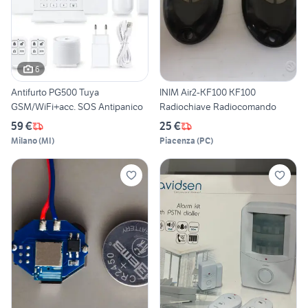
6
Antifurto PG500 Tuya
INIM Air2-KF100 KF100
GSM/WiFi+acc. SOS Antipanico
Radiochiave Radiocomando
59 €
25 €
Milano
(
MI
)
Piacenza
(
PC
)