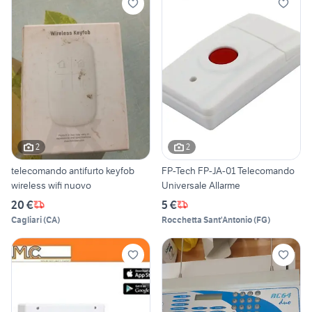
2
2
telecomando antifurto keyfob
FP-Tech FP-JA-01 Telecomando
wireless wifi nuovo
Universale Allarme
20 €
5 €
Cagliari
(
CA
)
Rocchetta Sant'Antonio
(
FG
)