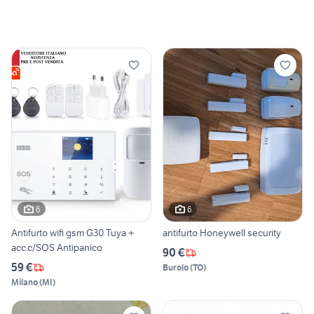
6
6
Antifurto wifi gsm G30 Tuya +
antifurto Honeywell security
acc.c/SOS Antipanico
90 €
59 €
Burolo
(
TO
)
Milano
(
MI
)