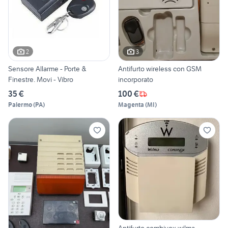
2
3
Sensore Allarme - Porte &
Antifurto wireless con GSM
Finestre. Movi - Vibro
incorporato
35 €
100 €
Palermo
(
PA
)
Magenta
(
MI
)