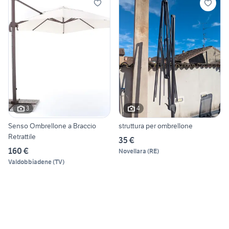
3
4
Senso Ombrellone a Braccio
struttura per ombrellone
Retrattile
35 €
160 €
Novellara
(
RE
)
Valdobbiadene
(
TV
)