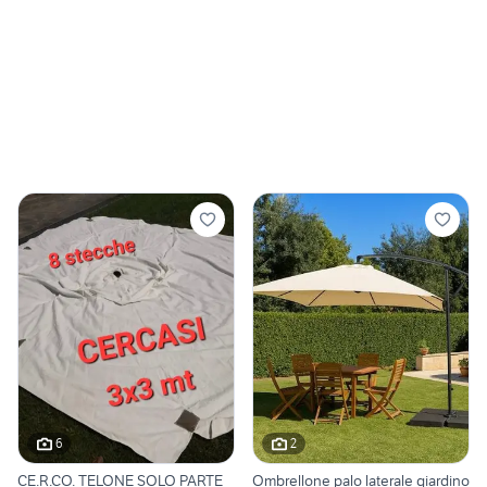
6
2
CE.R.CO. TELONE SOLO PARTE
Ombrellone palo laterale giardino