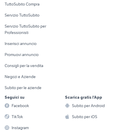
TuttoSubito Compra
commerciali
Servizio TuttoSubito
elettronica
per la casa e la
sports e hobby
Servizio TuttoSubito per
persona
Informatica
Animali
Professionisti
Arredamento e
Console e
Accessori per
Casalinghi
Inserisci annuncio
Videogiochi
animali
Elettrodomestici
Promuovi annuncio
Audio/Video
Musica e Film
Giardino e Fai da te
Consigli per la vendita
Fotografia
Libri e Riviste
Abbigliamento e
Negozi e Aziende
Telefonia
Strumenti Musicali
Accessori
Subito per le aziende
Sports
Tutto per i bambini
Seguici su
Scarica gratis l'App
Biciclette
Facebook
Subito per Android
Collezionismo
TikTok
Subito per iOS
Instagram