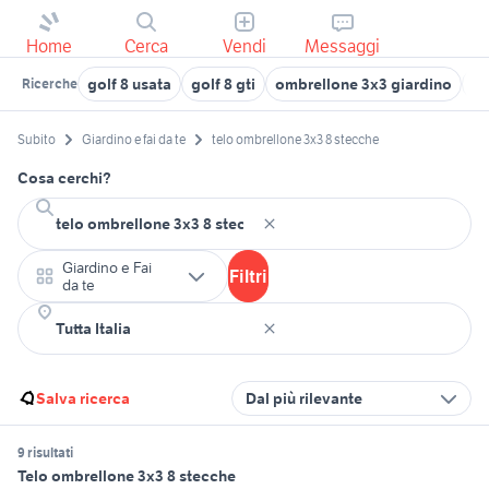
Home
Cerca
Vendi
Messaggi
golf 8 usata
golf 8 gti
ombrellone 3x3 giardino
ci
Ricerche
Subito
Giardino e fai da te
telo ombrellone 3x3 8 stecche
Cosa cerchi?
Giardino e Fai
Filtri
da te
Salva ricerca
Dal più rilevante
9 risultati
Telo ombrellone 3x3 8 stecche