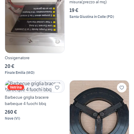
misura(prezzo al mq)
19 €
Santa Giustina in Colle
(
PD
)
Ossigenatore
20 €
Finale Emilia
(
MO
)
Vetrina
Barbecue griglia bracere
barbeque 4 fuochi bbq
260 €
Nove
(
VI
)