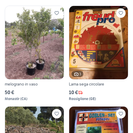
3
melograno in vaso
Lama sega circolare
50 €
10 €
Monastir
(
CA
)
Rossiglione
(
GE
)