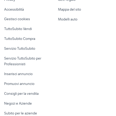
Garage e box
carrello portapacchi usato
sandrigarden
Caravan e Camper
Accessibilità
Mappa del sito
pellet giardino Padova provincia
cancello ingresso
Loft, mansarde e
Veicoli commerciali
altro
Gestisci cookies
Modelli auto
Case vacanza
TuttoSubito Vendi
Uffici e Locali
TuttoSubito Compra
commerciali
Servizio TuttoSubito
elettronica
per la casa e la
sports e hobby
Servizio TuttoSubito per
persona
Informatica
Animali
Professionisti
Arredamento e
Console e
Accessori per
Casalinghi
Inserisci annuncio
Videogiochi
animali
Elettrodomestici
Promuovi annuncio
Audio/Video
Musica e Film
Giardino e Fai da te
Consigli per la vendita
Fotografia
Libri e Riviste
Abbigliamento e
Negozi e Aziende
Telefonia
Strumenti Musicali
Accessori
Subito per le aziende
Sports