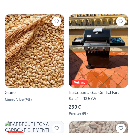
Vetrina
Grano
Barbecue a Gas Central Park
Salta2 – 13,5kW
Montefalco
(
PG
)
250 €
Firenze
(
FI
)