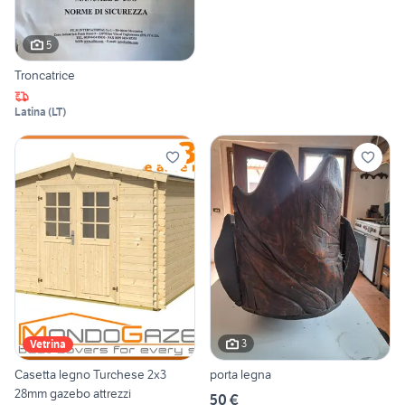
5
Troncatrice
Latina
(
LT
)
3
Vetrina
Casetta legno Turchese 2x3
porta legna
28mm gazebo attrezzi
50 €