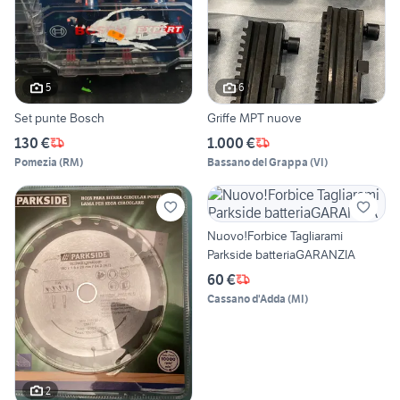
5
6
Set punte Bosch
Griffe MPT nuove
130 €
1.000 €
Pomezia
(
RM
)
Bassano del Grappa
(
VI
)
Nuovo!Forbice Tagliarami
Parkside batteriaGARANZIA
60 €
Cassano d'Adda
(
MI
)
2