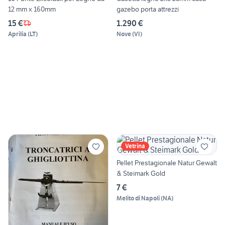
12 mm x 160mm
gazebo porta attrezzi
15 €
1.290 €
Aprilia
(
LT
)
Nove
(
VI
)
Vetrina
Pellet Prestagionale Natur Gewalt
& Steimark Gold
7 €
Melito di Napoli
(
NA
)