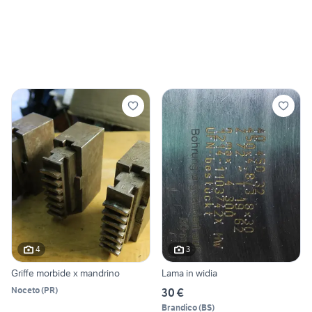
4
3
Griffe morbide x mandrino
Lama in widia
Noceto
(
PR
)
30 €
Brandico
(
BS
)