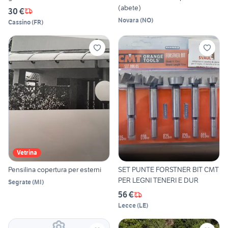
(abete)
30 €
Novara
(
NO
)
Cassino
(
FR
)
Vetrina
Pensilina copertura per esterni
SET PUNTE FORSTNER BIT CMT
PER LEGNI TENERI E DUR
Segrate
(
MI
)
56 €
Lecce
(
LE
)