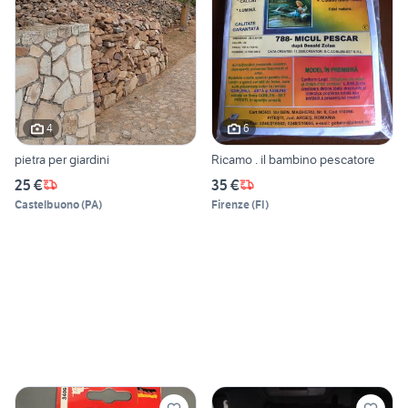
4
6
pietra per giardini
Ricamo . il bambino pescatore
25 €
35 €
Castelbuono
(
PA
)
Firenze
(
FI
)