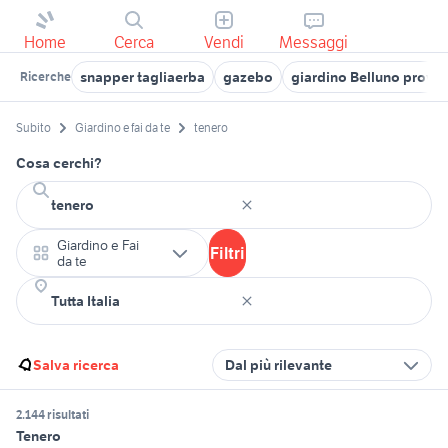
Home
Cerca
Vendi
Messaggi
snapper tagliaerba
gazebo
giardino Belluno provin
Ricerche
Subito
Giardino e fai da te
tenero
Cosa cerchi?
Giardino e Fai
Filtri
da te
Salva ricerca
Dal più rilevante
2.144 risultati
Tenero