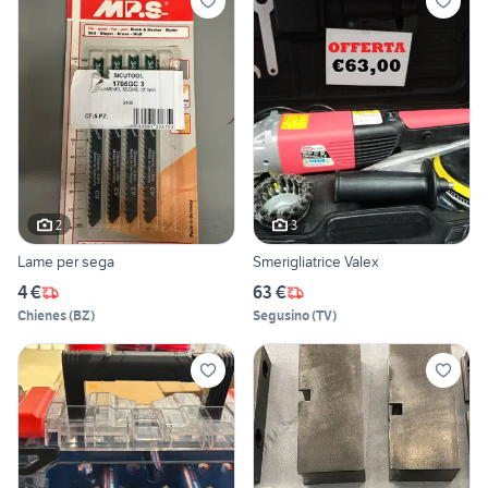
2
3
Lame per sega
Smerigliatrice Valex
4 €
63 €
Chienes
(
BZ
)
Segusino
(
TV
)