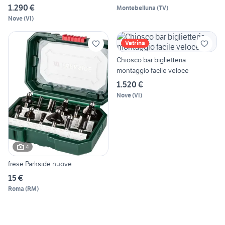
1.290 €
Montebelluna
(
TV
)
Nove
(
VI
)
Vetrina
Chiosco bar biglietteria
montaggio facile veloce
1.520 €
Nove
(
VI
)
4
frese Parkside nuove
15 €
Roma
(
RM
)