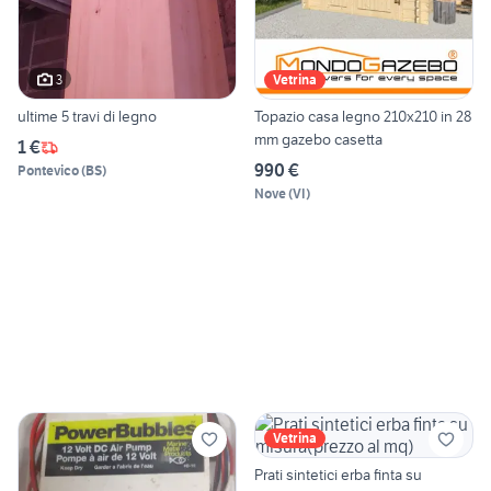
3
Vetrina
ultime 5 travi di legno
Topazio casa legno 210x210 in 28
mm gazebo casetta
1 €
990 €
Pontevico
(
BS
)
Nove
(
VI
)
Vetrina
Prati sintetici erba finta su