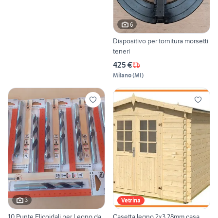
6
Dispositivo per tornitura morsetti
teneri
425 €
Milano
(
MI
)
3
Vetrina
10 Punte Elicoidali per Legno da
Casetta legno 2x3 28mm casa