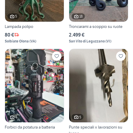
5
18
Lampada polipo
Troncarami a scoppio su ruote
80 €
2.499 €
Solbiate Olona
(
VA
)
San Vito di Leguzzano
(
VI
)
4
5
Forbici da potatura a batteria
Punte speciali x lavorazioni su