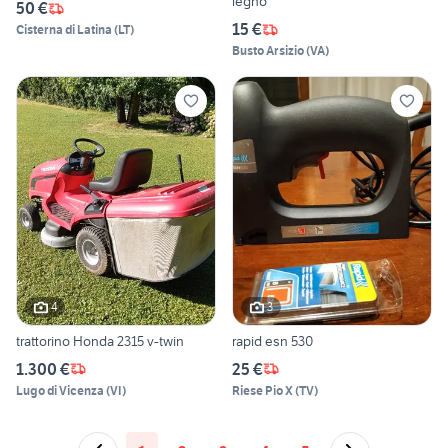
legno
50 €
15 €
Cisterna di Latina
(
LT
)
Busto Arsizio
(
VA
)
4
3
trattorino Honda 2315 v-twin
rapid esn 530
1.300 €
25 €
Lugo di Vicenza
(
VI
)
Riese Pio X
(
TV
)