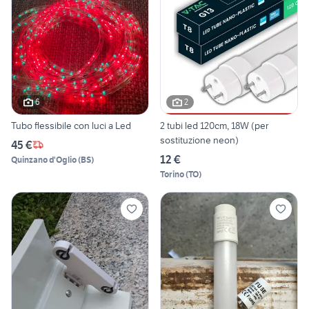
6
2
Tubo flessibile con luci a Led
2 tubi led 120cm, 18W (per
sostituzione neon)
45 €
12 €
Quinzano d'Oglio
(
BS
)
Torino
(
TO
)