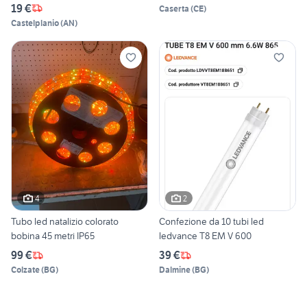
19 €
Caserta
(
CE
)
Castelplanio
(
AN
)
4
2
Tubo led natalizio colorato
Confezione da 10 tubi led
bobina 45 metri IP65
ledvance T8 EM V 600
99 €
39 €
Colzate
(
BG
)
Dalmine
(
BG
)