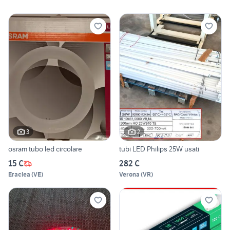
3
2
osram tubo led circolare
tubi LED Philips 25W usati
15 €
282 €
Eraclea
(
VE
)
Verona
(
VR
)