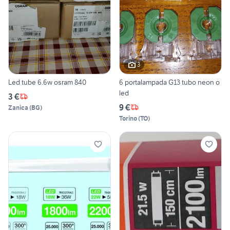
3
Led tube 6.6w osram 840
6 portalampada G13 tubo neon o
led
3 €
9 €
Zanica
(
BG
)
Torino
(
TO
)