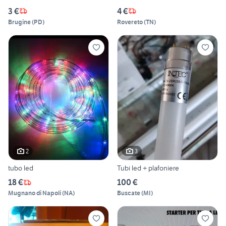
3 €
4 €
Brugine
(
PD
)
Rovereto
(
TN
)
2
3
tubo led
Tubi led + plafoniere
18 €
100 €
Mugnano di Napoli
(
NA
)
Buscate
(
MI
)