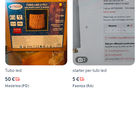
2
Tubo led
starter per tubi led
50 €
5 €
Mestrino
(
PD
)
Faenza
(
RA
)