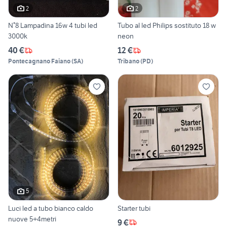
2
2
N°8 Lampadina 16w 4 tubi led
Tubo al led Philips sostituto 18 w
3000k
neon
40 €
12 €
Pontecagnano Faiano
(
SA
)
Tribano
(
PD
)
5
Luci led a tubo bianco caldo
Starter tubi
nuove 5+4metri
9 €