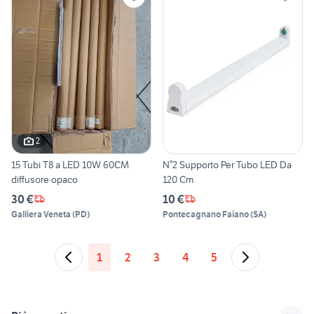
2
15 Tubi T8 a LED 10W 60CM
N°2 Supporto Per Tubo LED Da
diffusore opaco
120 Cm
30 €
10 €
Galliera Veneta
(
PD
)
Pontecagnano Faiano
(
SA
)
1
2
3
4
5