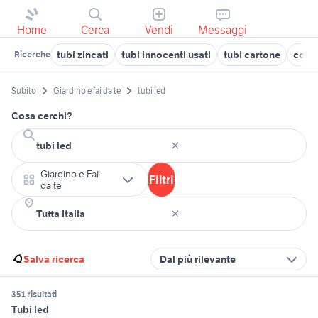
Home
Cerca
Vendi
Messaggi
tubi zincati
tubi innocenti usati
tubi cartone
coibe
Ricerche
Subito
Giardino e fai da te
tubi led
Cosa cerchi?
Giardino e Fai
Filtri
da te
Salva ricerca
Dal più rilevante
351 risultati
Tubi led