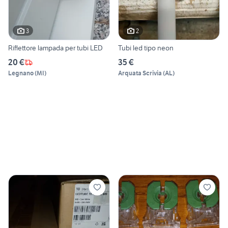
3
2
Riflettore lampada per tubi LED
Tubi led tipo neon
20 €
35 €
Legnano
(
MI
)
Arquata Scrivia
(
AL
)