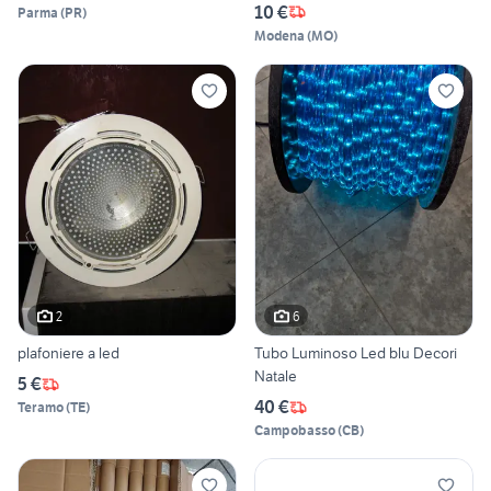
10 €
Parma
(
PR
)
Modena
(
MO
)
2
6
plafoniere a led
Tubo Luminoso Led blu Decori
Natale
5 €
40 €
Teramo
(
TE
)
Campobasso
(
CB
)