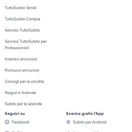
Case vacanza
TuttoSubito Vendi
Uffici e Locali
TuttoSubito Compra
commerciali
Servizio TuttoSubito
elettronica
per la casa e la
sports e hobby
Servizio TuttoSubito per
persona
Informatica
Animali
Professionisti
Arredamento e
Console e
Accessori per
Casalinghi
Inserisci annuncio
Videogiochi
animali
Elettrodomestici
Promuovi annuncio
Audio/Video
Musica e Film
Giardino e Fai da te
Consigli per la vendita
Fotografia
Libri e Riviste
Abbigliamento e
Negozi e Aziende
Telefonia
Strumenti Musicali
Accessori
Subito per le aziende
Sports
Tutto per i bambini
Seguici su
Scarica gratis l'App
Biciclette
Facebook
Subito per Android
Collezionismo