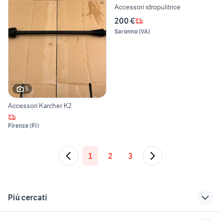
Accessori idropulitrice
200 €
Saronno
(
VA
)
5
Accessori Karcher K2
Firenze
(
FI
)
1
2
3
Più cercati
Correlati
Richerche simili
Suggerimenti