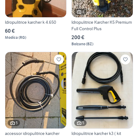
6
Idropulitrice karcher k 4.650
Idropulitrice Karcher K5 Premium
Full Control Plus
60 €
200 €
Modica
(
RG
)
Bolzano
(
BZ
)
5
5
accessor idropulitrice karcher
Idropulitrice karcher k3 ( kit