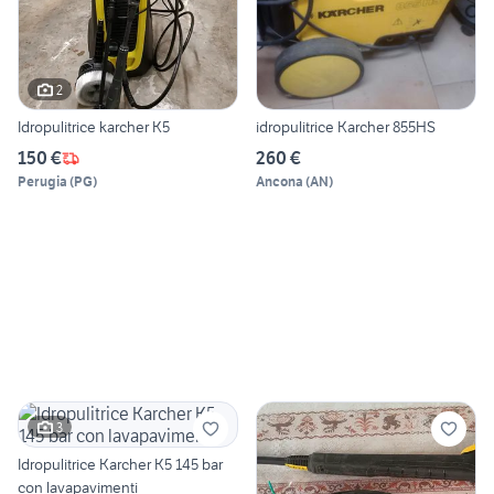
2
Idropulitrice karcher K5
idropulitrice Karcher 855HS
150 €
260 €
Perugia
(
PG
)
Ancona
(
AN
)
3
Idropulitrice Karcher K5 145 bar
con lavapavimenti