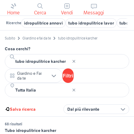
Home
Cerca
Vendi
Messaggi
idropulitrice annovi
tubo idropulitrice lavor
tubo sp
Ricerche
Subito
Giardino e fai da te
tubo idropulitrice karcher
Cosa cerchi?
Giardino e Fai
Filtri
da te
Salva ricerca
Dal più rilevante
68 risultati
Tubo idropulitrice karcher