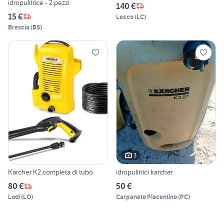
idropulitrice - 2 pezzi
140 €
15 €
Lecco
(
LC
)
Brescia
(
BS
)
3
Karcher K2 completa di tubo
idropulitrici karcher
80 €
50 €
Lodi
(
LO
)
Carpaneto Piacentino
(
PC
)