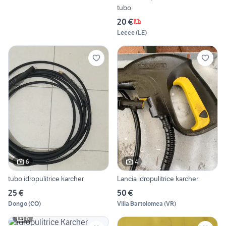
tubo
20 €
Lecce
(
LE
)
6
4
tubo idropulitrice karcher
Lancia idropulitrice karcher
25 €
50 €
Dongo
(
CO
)
Villa Bartolomea
(
VR
)
6