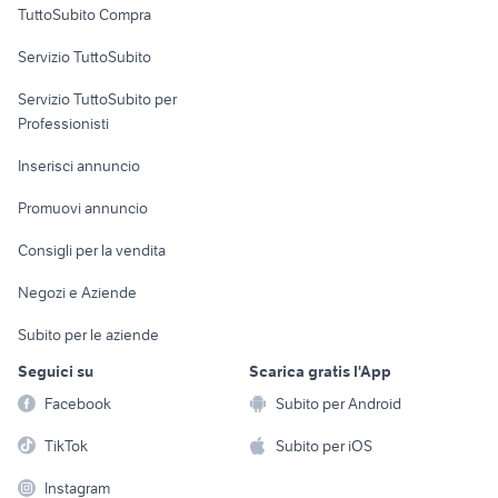
TuttoSubito Compra
commerciali
Servizio TuttoSubito
elettronica
per la casa e la
sports e hobby
Servizio TuttoSubito per
persona
Informatica
Animali
Professionisti
Arredamento e
Console e
Accessori per
Casalinghi
Inserisci annuncio
Videogiochi
animali
Elettrodomestici
Promuovi annuncio
Audio/Video
Musica e Film
Giardino e Fai da te
Consigli per la vendita
Fotografia
Libri e Riviste
Abbigliamento e
Negozi e Aziende
Telefonia
Strumenti Musicali
Accessori
Subito per le aziende
Sports
Tutto per i bambini
Seguici su
Scarica gratis l'App
Biciclette
Facebook
Subito per Android
Collezionismo
TikTok
Subito per iOS
Instagram