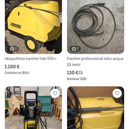
3
2
idropulitrice karcher hds 550 c
Karcher professional tubo acqua
10 metri
1.100 €
130 €
Colleferro
(
RM
)
Genova
(
GE
)