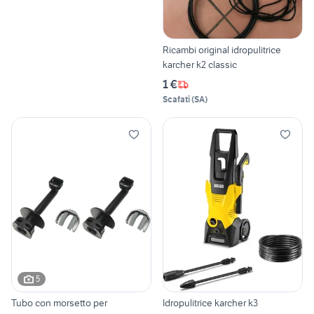
Ricambi original idropulitrice
karcher k2 classic
1 €
Scafati
(
SA
)
5
Tubo con morsetto per
Idropulitrice karcher k3