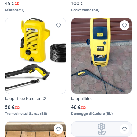
45 €
100 €
Milano
(
MI
)
Conversano
(
BA
)
Idropilitrice Karcher K2
idropulitrice
50 €
40 €
Tremosine sul Garda
(
BS
)
Domegge di Cadore
(
BL
)