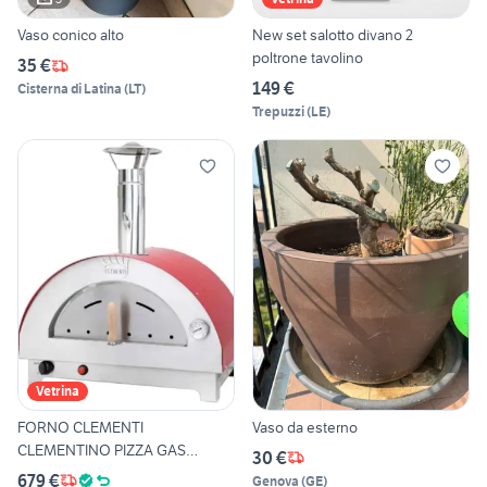
Vaso conico alto
New set salotto divano 2
poltrone tavolino
35 €
149 €
Cisterna di Latina
(
LT
)
Trepuzzi
(
LE
)
Vetrina
FORNO CLEMENTI
Vaso da esterno
CLEMENTINO PIZZA GAS
30 €
LEGNA IBRIDO
679 €
Genova
(
GE
)