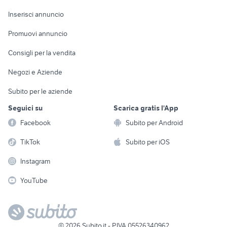
Arredamento e
Console e
Accessori per
Casalinghi
Inserisci annuncio
Videogiochi
animali
Elettrodomestici
Promuovi annuncio
Audio/Video
Musica e Film
Giardino e Fai da te
Consigli per la vendita
Fotografia
Libri e Riviste
Abbigliamento e
Negozi e Aziende
Telefonia
Strumenti Musicali
Accessori
Subito per le aziende
Sports
Tutto per i bambini
Seguici su
Scarica gratis l'App
Biciclette
Facebook
Subito per Android
Collezionismo
TikTok
Subito per iOS
Instagram
YouTube
©
2026
Subito.it - P.IVA 05526340962