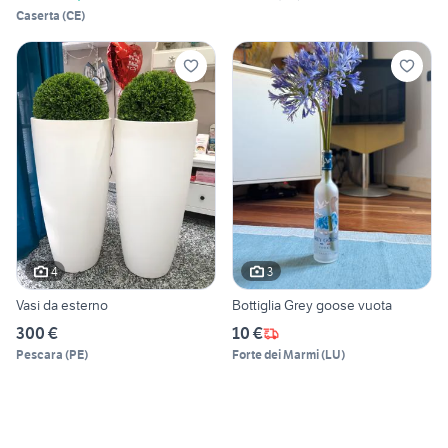
Caserta
(
CE
)
4
3
Vasi da esterno
Bottiglia Grey goose vuota
300 €
10 €
Pescara
(
PE
)
Forte dei Marmi
(
LU
)