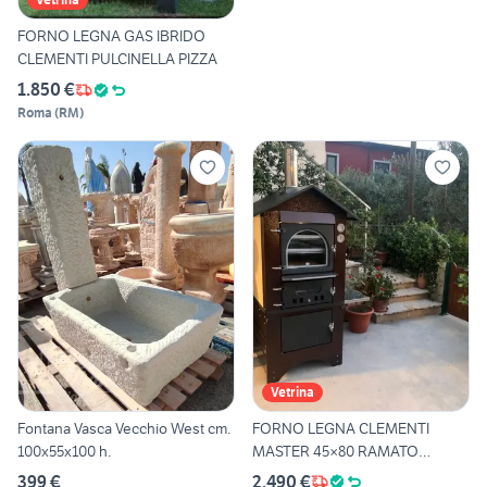
FORNO LEGNA GAS IBRIDO
CLEMENTI PULCINELLA PIZZA
1.850 €
Roma
(
RM
)
Vetrina
Fontana Vasca Vecchio West cm.
FORNO LEGNA CLEMENTI
100x55x100 h.
MASTER 45×80 RAMATO
TEGLIA
399 €
2.490 €