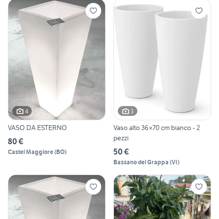
4
3
VASO DA ESTERNO
Vaso alto 36×70 cm bianco - 2
pezzi
80 €
50 €
Castel Maggiore
(
BO
)
Bassano del Grappa
(
VI
)