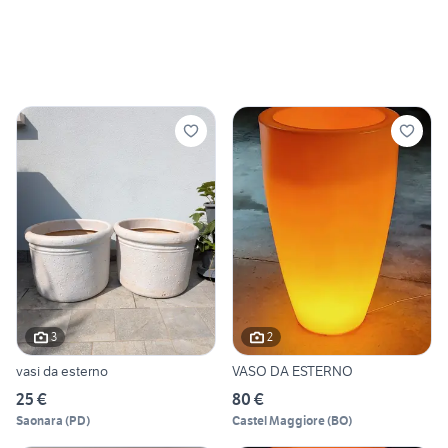
3
2
vasi da esterno
VASO DA ESTERNO
25 €
80 €
Saonara
(
PD
)
Castel Maggiore
(
BO
)