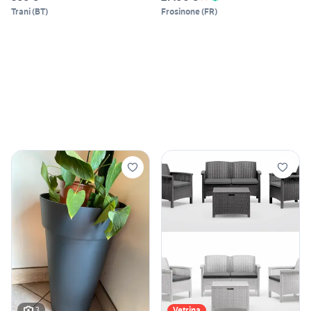
Trani
(
BT
)
Frosinone
(
FR
)
3
Vetrina