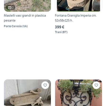
2
Mastelli vasi grandi in plastica
Fontana Graniglia Imperia cm.
pesante
52x58x125 h.
Porto Ceresio
(
VA
)
399 €
Trani
(
BT
)