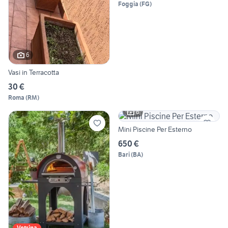
Foggia
(
FG
)
6
Vasi in Terracotta
30 €
Roma
(
RM
)
6
Mini Piscine Per Esterno
650 €
Bari
(
BA
)
Vetrina