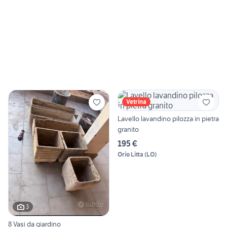
Vetrina
Lavello lavandino pilozza in pietra
granito
195 €
Orio Litta
(
LO
)
3
8 Vasi da giardino