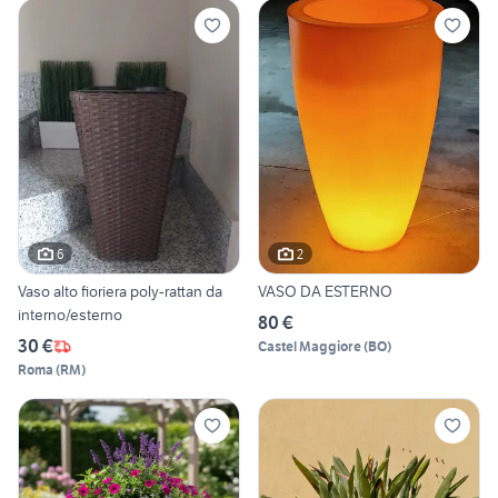
6
2
Vaso alto fioriera poly-rattan da
VASO DA ESTERNO
interno/esterno
80 €
30 €
Castel Maggiore
(
BO
)
Roma
(
RM
)