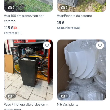
6
5
Vasi 100 cm piante/fiori per
Vasi/Fioriere da esterno
esterno
15 €
115 €
Saint-Pierre
(
AO
)
Ferrara
(
FE
)
2
3
Vaso / Fioriera alta di design –
N 5 Vasi pianta
colore nero