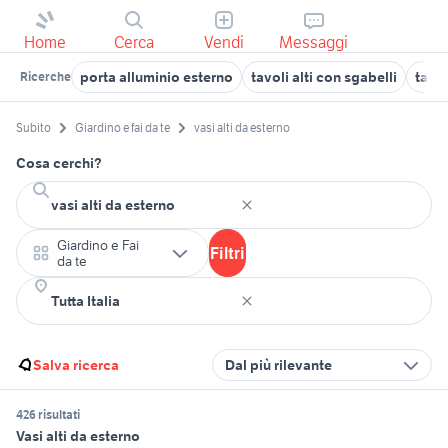
Home
Cerca
Vendi
Messaggi
porta alluminio esterno
tavoli alti con sgabelli
tavo
Ricerche
Subito
Giardino e fai da te
vasi alti da esterno
Cosa cerchi?
Giardino e Fai
Filtri
da te
Salva ricerca
Dal più rilevante
426 risultati
Vasi alti da esterno