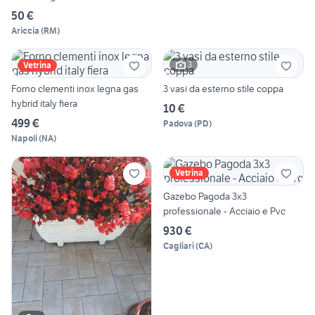
50 €
Ariccia
(
RM
)
3
Vetrina
Forno clementi inox legna gas
3 vasi da esterno stile coppa
hybrid italy fiera
10 €
499 €
Padova
(
PD
)
Napoli
(
NA
)
Vetrina
Gazebo Pagoda 3x3
professionale - Acciaio e Pvc
930 €
Cagliari
(
CA
)