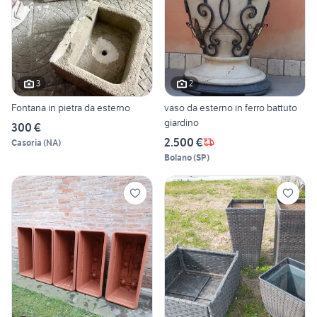
3
2
Fontana in pietra da esterno
vaso da esterno in ferro battuto
giardino
300 €
2.500 €
Casoria
(
NA
)
Bolano
(
SP
)