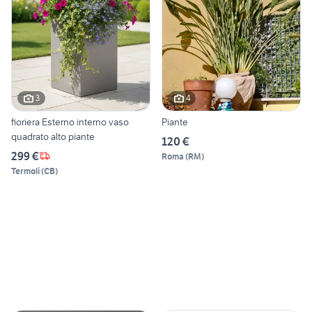
3
4
fioriera Esterno interno vaso
Piante
quadrato alto piante
120 €
299 €
Roma
(
RM
)
Termoli
(
CB
)