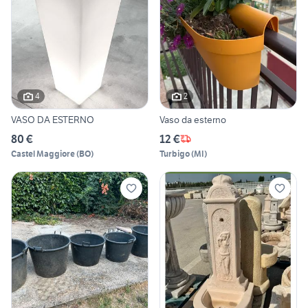
4
2
VASO DA ESTERNO
Vaso da esterno
80 €
12 €
Castel Maggiore
(
BO
)
Turbigo
(
MI
)