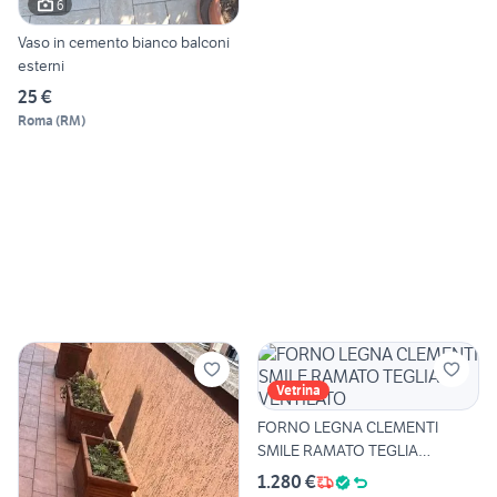
6
Vaso in cemento bianco balconi
esterni
25 €
Roma
(
RM
)
Vetrina
FORNO LEGNA CLEMENTI
SMILE RAMATO TEGLIA
VENTILATO
1.280 €