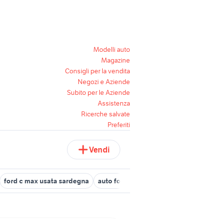
Modelli auto
Magazine
Consigli per la vendita
Negozi e Aziende
Subito per le Aziende
Assistenza
Ricerche salvate
Preferiti
Vendi
ford c max usata sardegna
auto ford s max Emilia Romagna
ap