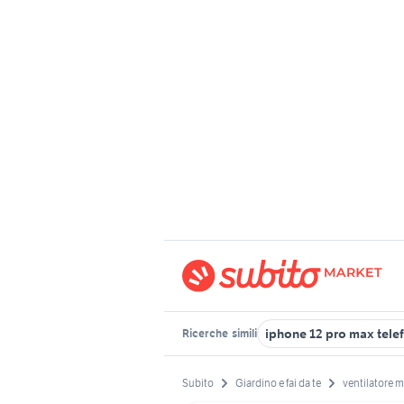
iphone 12 pro max tele
Ricerche
simili
Subito
Giardino e fai da te
ventilatore 