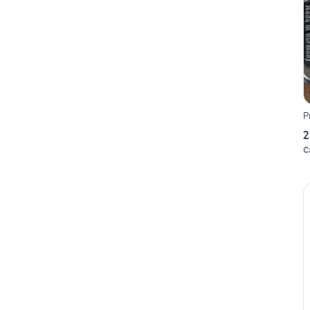
P
2
C