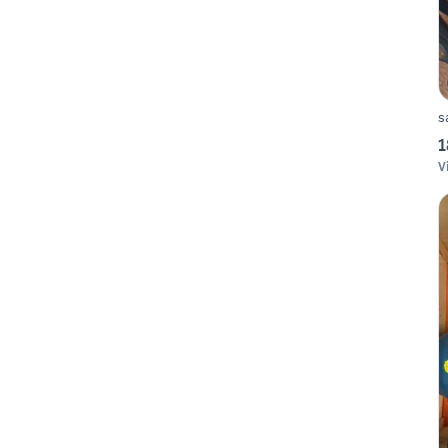
s
1
V