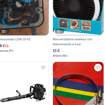
2
3
ressostato LGW 10 A2
Miniventilatore wireless con
telecomando e luce
8 €
15 €
ascina
(
PI
)
Milano
(
MI
)