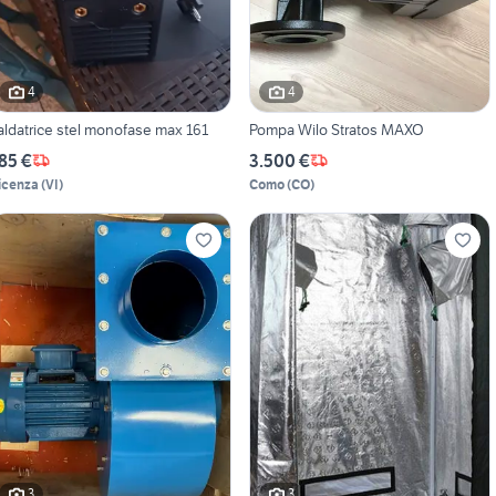
4
4
aldatrice stel monofase max 161
Pompa Wilo Stratos MAXO
85 €
3.500 €
icenza
(
VI
)
Como
(
CO
)
3
3