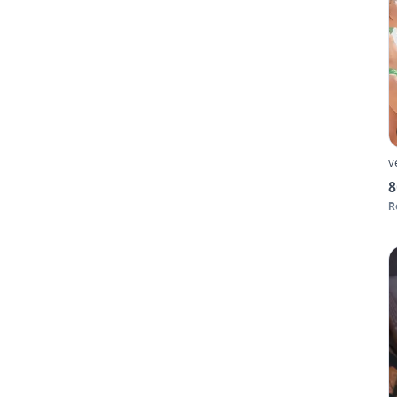
v
8
R