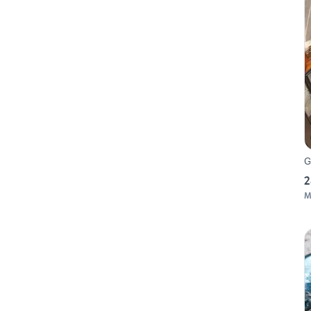
G
2
M