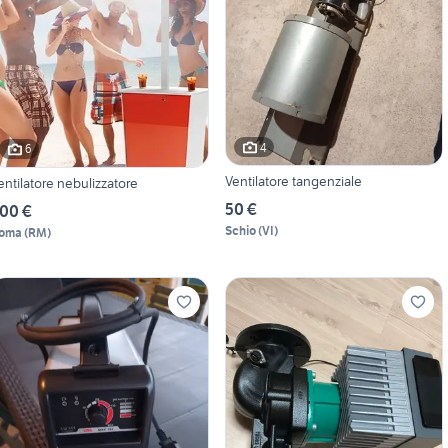
4
6
Ventilatore tangenziale
entilatore nebulizzatore
50 €
00 €
Schio
(
VI
)
oma
(
RM
)