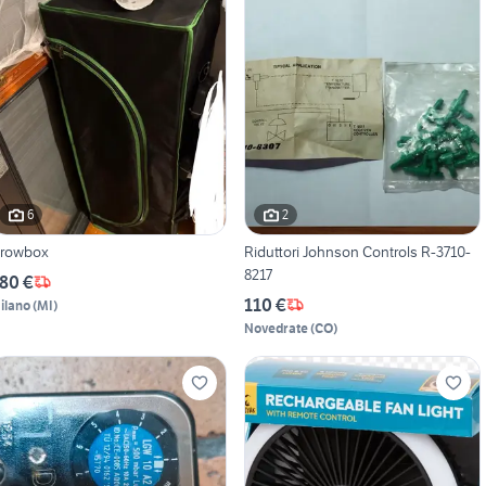
6
2
rowbox
Riduttori Johnson Controls R-3710-
8217
80 €
110 €
ilano
(
MI
)
Novedrate
(
CO
)