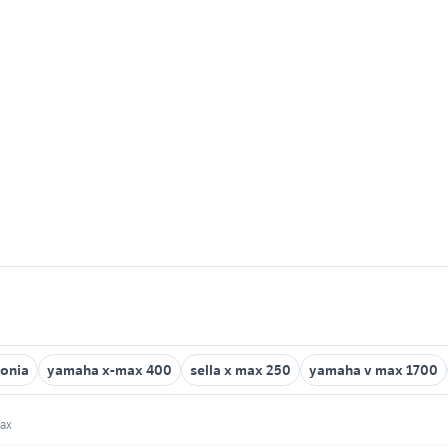
fonia
yamaha x-max 400
sella x max 250
yamaha v max 1700
max