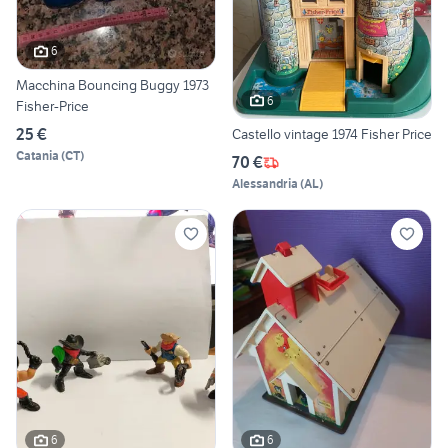
6
Macchina Bouncing Buggy 1973
6
Fisher-Price
25 €
Castello vintage 1974 Fisher Price
Catania
(
CT
)
70 €
Alessandria
(
AL
)
6
6