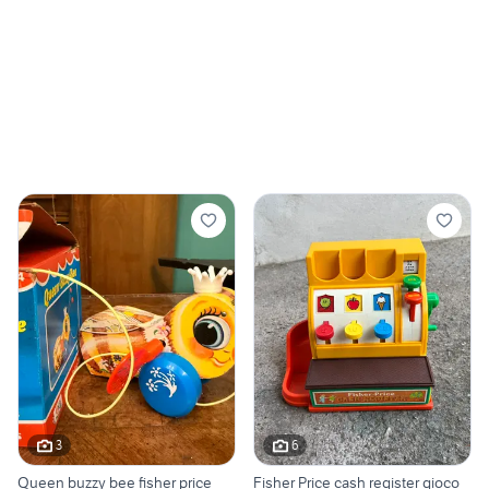
3
6
Queen buzzy bee fisher price
Fisher Price cash register gioco