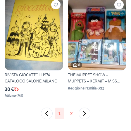
6
RIVISTA GIOCATTOLI 1974
THE MUPPET SHOW –
CATALOGO SALONE MILANO
MUPPETS – KERMIT – MISS
PIGGY
Reggio nell'Emilia
(
RE
)
30 €
Milano
(
MI
)
1
2