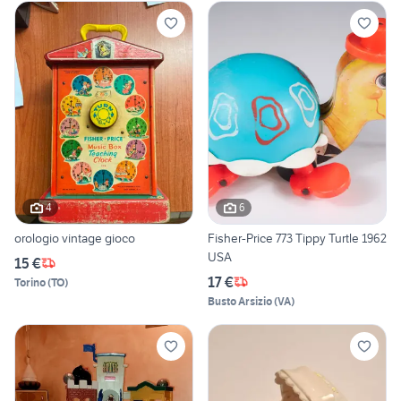
4
6
orologio vintage gioco
Fisher-Price 773 Tippy Turtle 1962
USA
15 €
17 €
Torino
(
TO
)
Busto Arsizio
(
VA
)