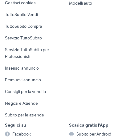
Gestisci cookies
Modelli auto
Case vacanza
TuttoSubito Vendi
Uffici e Locali
TuttoSubito Compra
commerciali
Servizio TuttoSubito
elettronica
per la casa e la
sports e hobby
Servizio TuttoSubito per
persona
Informatica
Animali
Professionisti
Arredamento e
Console e
Accessori per
Casalinghi
Inserisci annuncio
Videogiochi
animali
Elettrodomestici
Promuovi annuncio
Audio/Video
Musica e Film
Giardino e Fai da te
Consigli per la vendita
Fotografia
Libri e Riviste
Abbigliamento e
Negozi e Aziende
Telefonia
Strumenti Musicali
Accessori
Subito per le aziende
Sports
Tutto per i bambini
Seguici su
Scarica gratis l'App
Biciclette
Facebook
Subito per Android