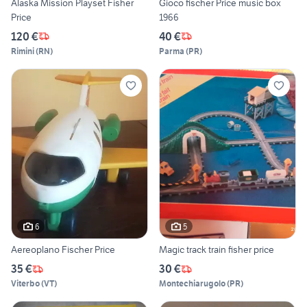
Alaska Mission Playset Fisher
Gioco fischer Price music box
Price
1966
120 €
40 €
Rimini
(
RN
)
Parma
(
PR
)
6
5
Aereoplano Fischer Price
Magic track train fisher price
35 €
30 €
Viterbo
(
VT
)
Montechiarugolo
(
PR
)