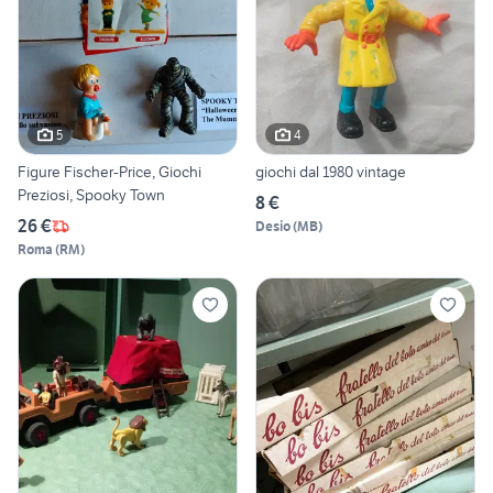
5
4
Figure Fischer-Price, Giochi
giochi dal 1980 vintage
Preziosi, Spooky Town
8 €
26 €
Desio
(
MB
)
Roma
(
RM
)