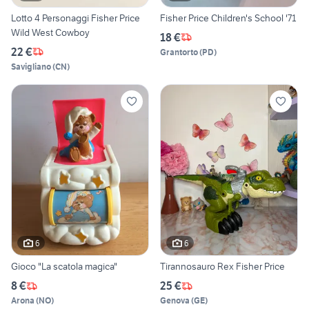
Lotto 4 Personaggi Fisher Price
Fisher Price Children's School '71
Wild West Cowboy
18 €
22 €
Grantorto
(
PD
)
Savigliano
(
CN
)
6
6
Gioco "La scatola magica"
Tirannosauro Rex Fisher Price
8 €
25 €
Arona
(
NO
)
Genova
(
GE
)