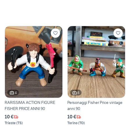
4
6
RARISSIMA ACTION FIGURE
Personaggi Fisher Price vintage
FISHER PRICE ANNI 90
anni 90
10 €
10 €
Trieste
(
TS
)
Torino
(
TO
)