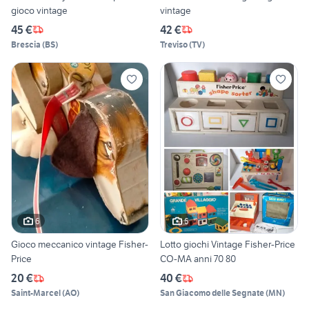
gioco vintage
vintage
45 €
42 €
Brescia
(
BS
)
Treviso
(
TV
)
6
6
Gioco meccanico vintage Fisher-
Lotto giochi Vintage Fisher-Price
Price
CO-MA anni 70 80
20 €
40 €
Saint-Marcel
(
AO
)
San Giacomo delle Segnate
(
MN
)