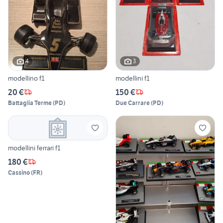
4
3
modellino f1
modellini f1
20 €
150 €
Battaglia Terme
(
PD
)
Due Carrare
(
PD
)
modellini ferrari f1
180 €
Cassino
(
FR
)