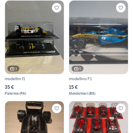
3
5
modellini f1
modellino F1
35 €
15 €
Palermo
(
PA
)
Montichiari
(
BS
)