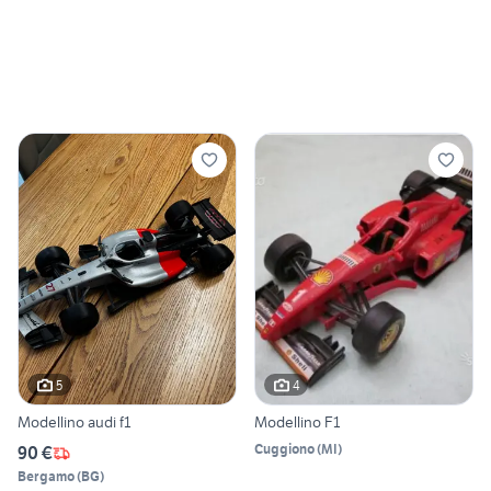
5
4
Modellino audi f1
Modellino F1
Cuggiono
(
MI
)
90 €
Bergamo
(
BG
)