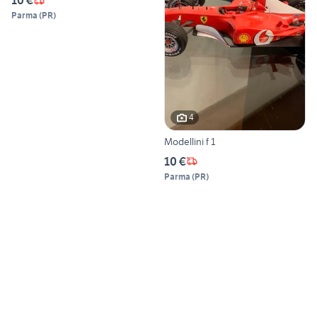
10 €
Parma
(
PR
)
4
Modellini f 1
10 €
Parma
(
PR
)