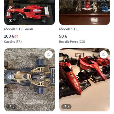
5
Modellini F1 Ferrari
Modellini F1
160 €
50 €
Cassino
(
FR
)
Rovello Porro
(
CO
)
2
5