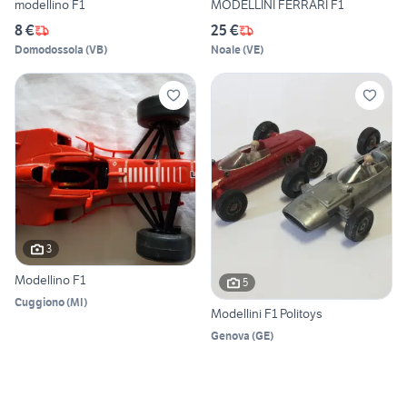
modellino F1
MODELLINI FERRARI F1
8 €
25 €
Domodossola
(
VB
)
Noale
(
VE
)
3
Modellino F1
5
Cuggiono
(
MI
)
Modellini F1 Politoys
Genova
(
GE
)