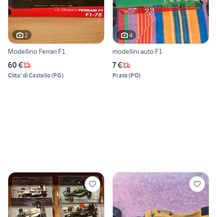
2
4
Modellino Ferrari F1
modellini auto F1
60 €
7 €
Citta' di Castello
(
PG
)
Prato
(
PO
)