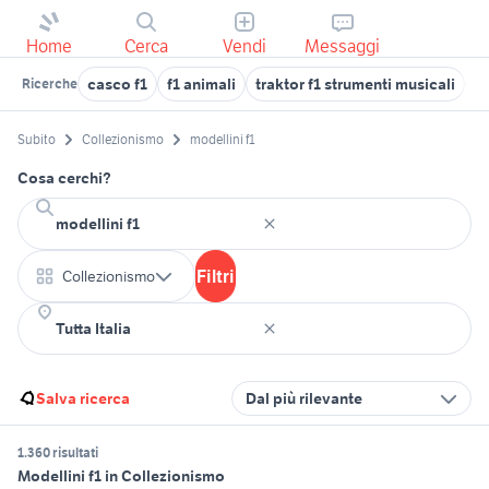
Home
Cerca
Vendi
Messaggi
casco f1
f1 animali
traktor f1 strumenti musicali
s
Ricerche
Subito
Collezionismo
modellini f1
Cosa cerchi?
Filtri
Collezionismo
Salva ricerca
Dal più rilevante
1.360 risultati
Modellini f1 in Collezionismo