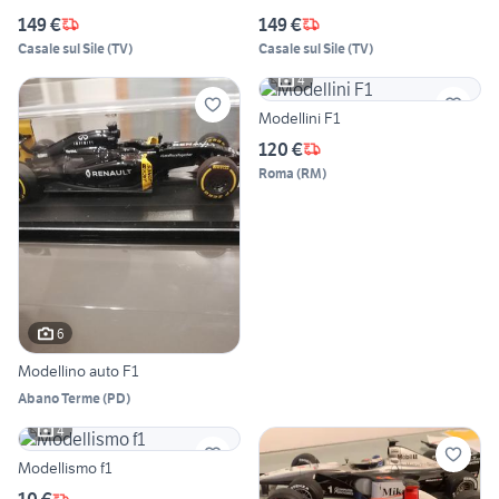
149 €
149 €
Casale sul Sile
(
TV
)
Casale sul Sile
(
TV
)
4
Modellini F1
120 €
Roma
(
RM
)
6
Modellino auto F1
Abano Terme
(
PD
)
4
Modellismo f1