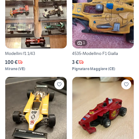
3
Modellini f1 1/43
4535-Modellino F1 Gialla
100 €
3 €
Mirano
(
VE
)
Pignataro Maggiore
(
CE
)