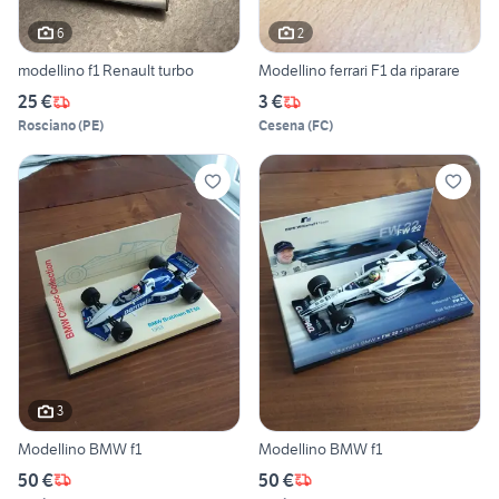
6
2
modellino f1 Renault turbo
Modellino ferrari F1 da riparare
25 €
3 €
Rosciano
(
PE
)
Cesena
(
FC
)
3
Modellino BMW f1
Modellino BMW f1
50 €
50 €