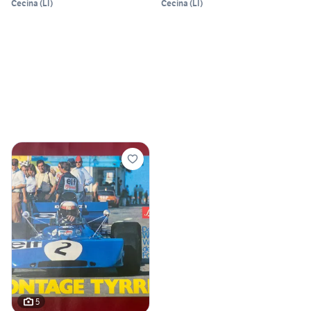
Cecina
(
LI
)
Cecina
(
LI
)
5