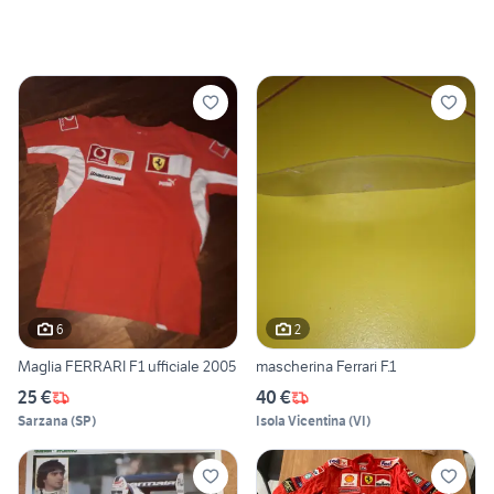
6
2
Maglia FERRARI F1 ufficiale 2005
mascherina Ferrari F.1
25 €
40 €
Sarzana
(
SP
)
Isola Vicentina
(
VI
)