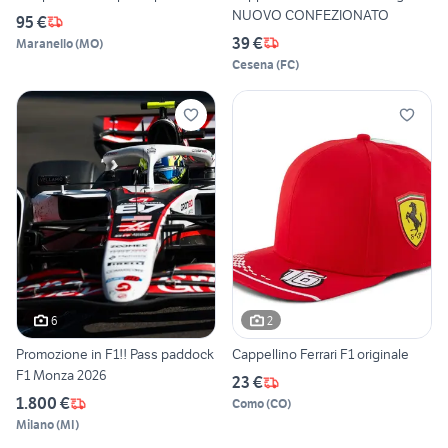
NUOVO CONFEZIONATO
95 €
39 €
Maranello
(
MO
)
Cesena
(
FC
)
6
2
Promozione in F1!! Pass paddock
Cappellino Ferrari F1 originale
F1 Monza 2026
23 €
1.800 €
Como
(
CO
)
Milano
(
MI
)