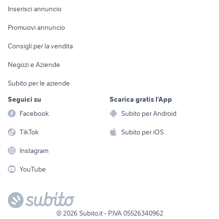
Console e
Accessori per
Casalinghi
Inserisci annuncio
Videogiochi
animali
Elettrodomestici
Promuovi annuncio
Audio/Video
Musica e Film
Giardino e Fai da te
Consigli per la vendita
Fotografia
Libri e Riviste
Abbigliamento e
Negozi e Aziende
Telefonia
Strumenti Musicali
Accessori
Subito per le aziende
Sports
Tutto per i bambini
Seguici su
Scarica gratis l'App
Biciclette
Facebook
Subito per Android
Collezionismo
TikTok
Subito per iOS
Instagram
YouTube
©
2026
Subito.it - P.IVA 05526340962