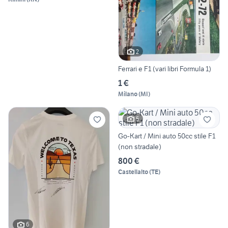
2
Ferrari e F1 (vari libri Formula 1)
1 €
Milano
(
MI
)
5
Go-Kart / Mini auto 50cc stile F1
(non stradale)
800 €
Castellalto
(
TE
)
6