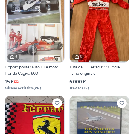
6
6
Doppio poster auto F1 e moto
Tuta da F1 Ferrari 1999 Eddie
Honda Cagiva 500
Irvine originale
15 €
6.000 €
Misano Adriatico
(
RN
)
Treviso
(
TV
)