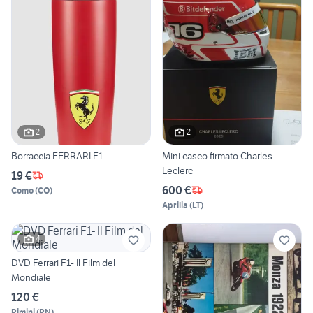
2
2
Borraccia FERRARI F1
Mini casco firmato Charles
Leclerc
19 €
600 €
Como
(
CO
)
Aprilia
(
LT
)
4
DVD Ferrari F1- Il Film del
Mondiale
120 €
Rimini
(
RN
)