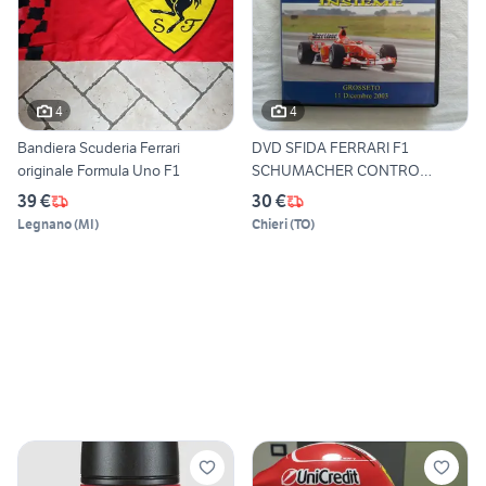
4
4
Bandiera Scuderia Ferrari
DVD SFIDA FERRARI F1
originale Formula Uno F1
SCHUMACHER CONTRO
EUOFIGHTER
39 €
30 €
Legnano
(
MI
)
Chieri
(
TO
)