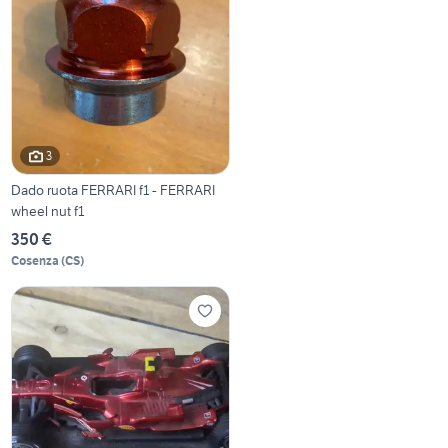
3
Dado ruota FERRARI f1 - FERRARI
wheel nut f1
350 €
Cosenza
(
CS
)