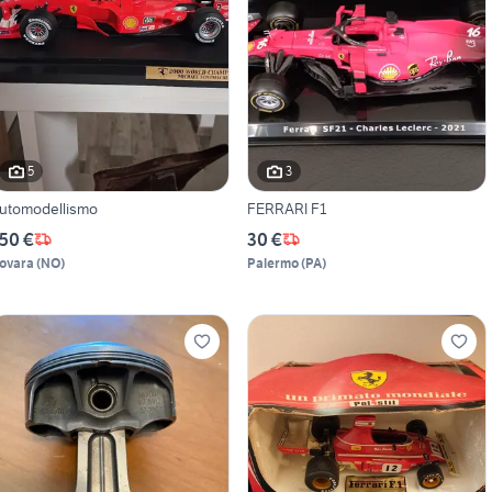
5
3
utomodellismo
FERRARI F1
50 €
30 €
ovara
(
NO
)
Palermo
(
PA
)