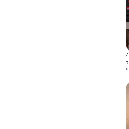
A
2
N