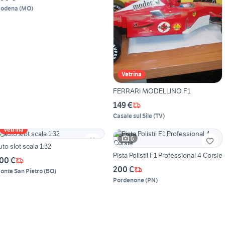
odena
(
MO
)
Vetrina
FERRARI MODELLINO F1
149 €
Casale sul Sile
(
TV
)
Vetrina
6
uto slot scala 1:32
Pista Polistil F1 Professional 4 Corsie
00 €
200 €
onte San Pietro
(
BO
)
Pordenone
(
PN
)