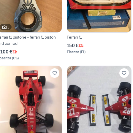
5
errari f1 pistone - ferrari f1 piston
Ferrari f1
nd conrod
150 €
.100 €
Firenze
(
FI
)
osenza
(
CS
)