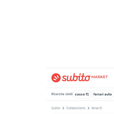
casco f1
ferrari auto
Ricerche
simili
Subito
Collezionismo
ferrari f1