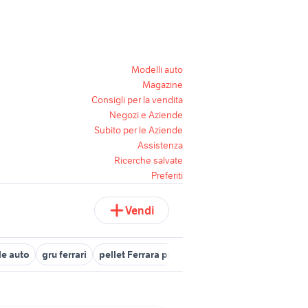
Modelli auto
Magazine
Consigli per la vendita
Negozi e Aziende
Subito per le Aziende
Assistenza
Ricerche salvate
Preferiti
Vendi
le auto
gru ferrari
pellet Ferrara provincia
ferrari 512 tr
ferra