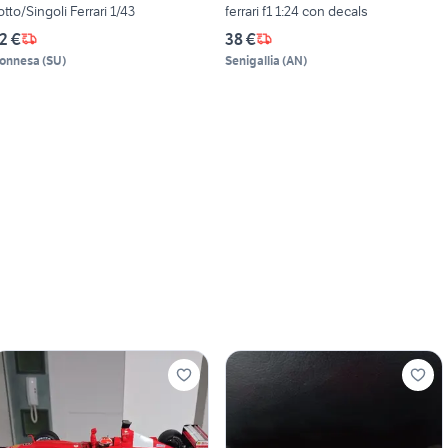
otto/Singoli Ferrari 1/43
ferrari f1 1:24 con decals
2 €
38 €
onnesa
(
SU
)
Senigallia
(
AN
)