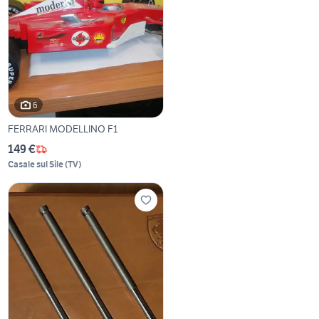
6
FERRARI MODELLINO F1
149 €
Casale sul Sile
(
TV
)