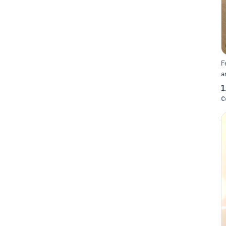
F
a
1
C