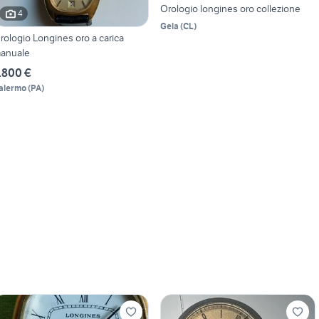
Orologio longines oro collezione
4
Gela
(
CL
)
rologio Longines oro a carica
anuale
.800 €
alermo
(
PA
)