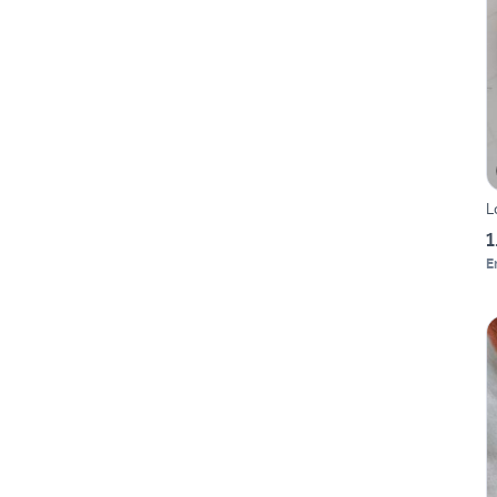
L
1
E