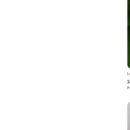
L
1
P