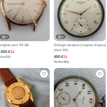
6
6
ongines anni '60 18k
Orologio da tasca Longines d'epoca
(Anni '60)
.400 €
490 €
rba
(
CO
)
Terlizzi
(
BA
)