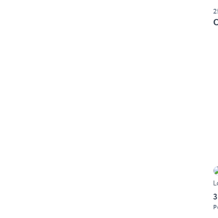
2
O
L
3
P