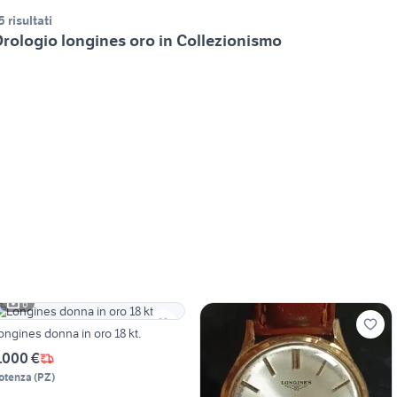
5 risultati
rologio longines oro in Collezionismo
6
ongines donna in oro 18 kt.
.000 €
otenza
(
PZ
)