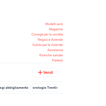
Modelli auto
Magazine
Consigli per la vendita
Negozi e Aziende
Subito per le Aziende
Assistenza
Ricerche salvate
Preferiti
Vendi
logi abbigliamento
orologio Trentino Alto Adige
rolex submarine