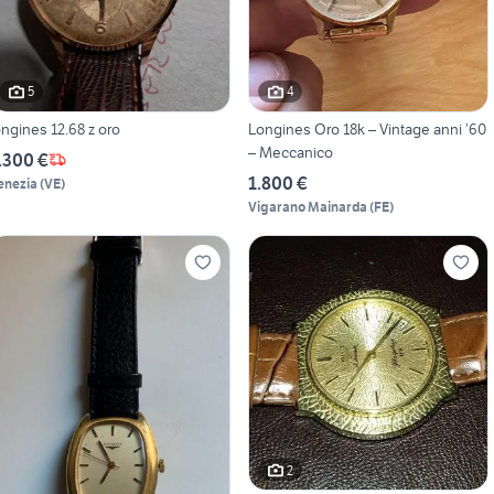
5
4
ongines 12.68 z oro
Longines Oro 18k – Vintage anni ’60
– Meccanico
.300 €
1.800 €
enezia
(
VE
)
Vigarano Mainarda
(
FE
)
2