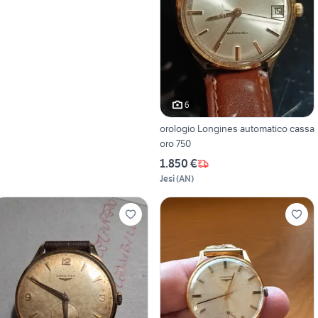
6
orologio Longines automatico cassa
oro 750
1.850 €
Jesi
(
AN
)