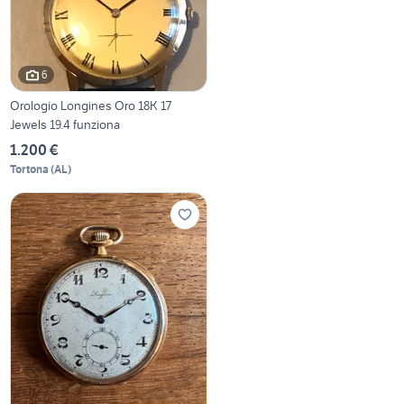
6
Orologio Longines Oro 18K 17
Jewels 19.4 funziona
1.200 €
Tortona
(
AL
)