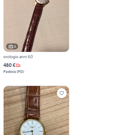
4
orologio anni 60
480 €
Padova
(
PD
)