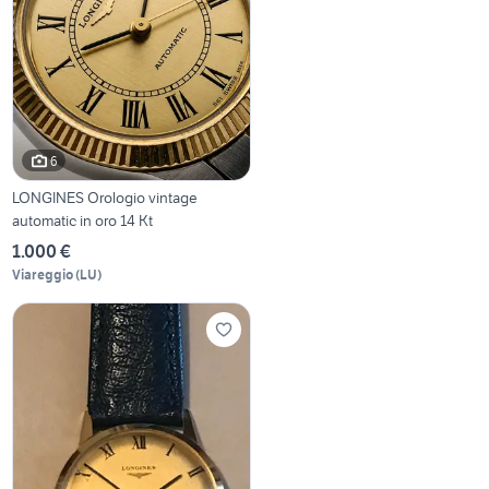
6
LONGINES Orologio vintage
automatic in oro 14 Kt
1.000 €
Viareggio
(
LU
)