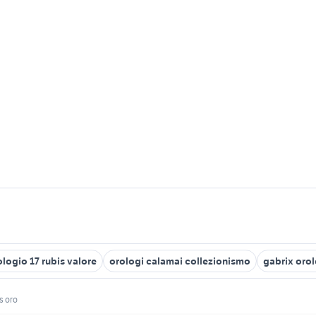
ologio 17 rubis valore
orologi calamai collezionismo
gabrix oro
s oro