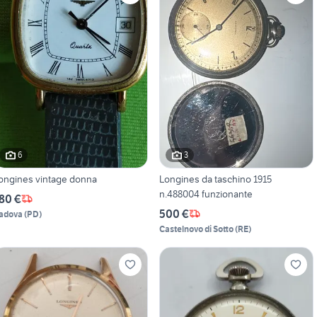
6
3
ongines vintage donna
Longines da taschino 1915
n.488004 funzionante
80 €
500 €
adova
(
PD
)
Castelnovo di Sotto
(
RE
)