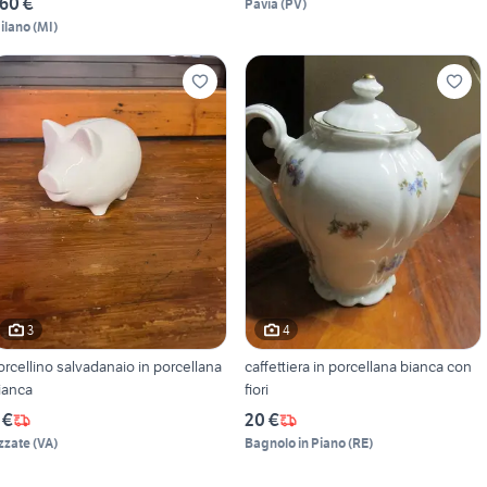
60 €
Pavia
(
PV
)
ilano
(
MI
)
3
4
orcellino salvadanaio in porcellana
caffettiera in porcellana bianca con
ianca
fiori
 €
20 €
zzate
(
VA
)
Bagnolo in Piano
(
RE
)