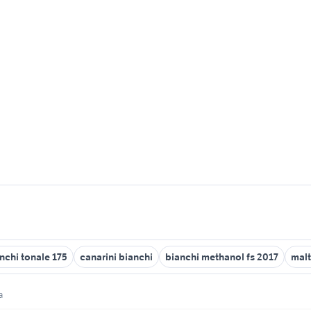
nchi tonale 175
canarini bianchi
bianchi methanol fs 2017
malt
a