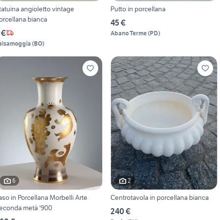
tatuina angioletto vintage
Putto in porcellana
orcellana bianca
45 €
 €
Abano Terme
(
PD
)
alsamoggia
(
BO
)
6
2
aso in Porcellana Morbelli Arte
Centrotavola in porcellana bianca
econda metà '900
240 €