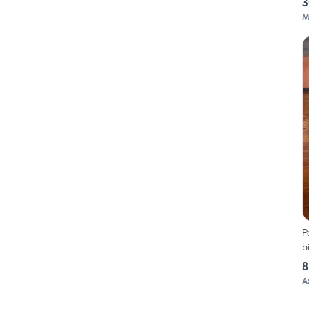
3
M
P
b
8
A