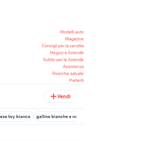
Modelli auto
Magazine
Consigli per la vendita
Negozi e Aziende
Subito per le Aziende
Assistenza
Ricerche salvate
Preferiti
Vendi
ese toy bianco
galline bianche e nere
bianchi milano biciclette