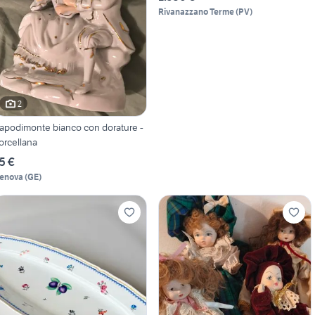
Rivanazzano Terme
(
PV
)
2
apodimonte bianco con dorature -
orcellana
5 €
enova
(
GE
)