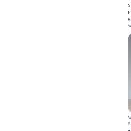
S
p
5
V
V
S