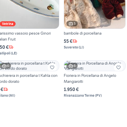
5
Vetrina
arissimo vassoio pesce Ginori
bambole di porcellana
alian Fruit
55 €
50 €
Suvereto
(
LI
)
allipoli
(
LE
)
6
6
uchierera in porcellana t Kahla con
Fioriera in Porcellana di Angelo
ordo dorato
Mangiarotti
 €
1.950 €
ilano
(
MI
)
Rivanazzano Terme
(
PV
)