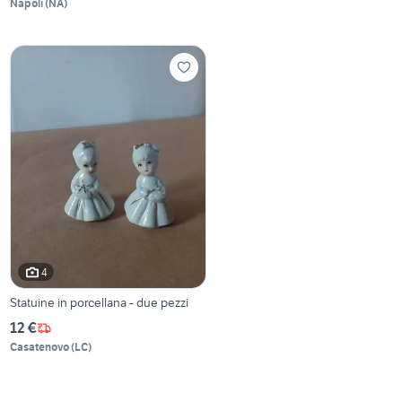
Napoli
(
NA
)
4
Statuine in porcellana - due pezzi
12 €
Casatenovo
(
LC
)