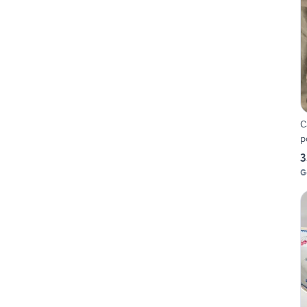
C
p
3
G