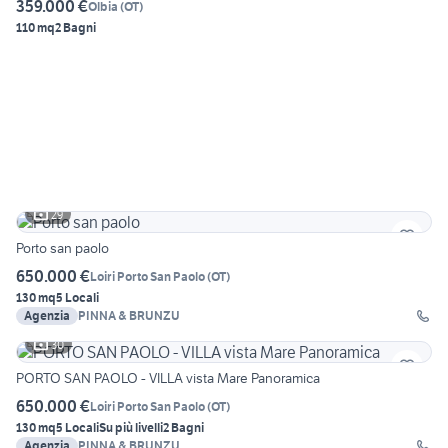
359.000 €
Olbia
(
OT
)
110 mq
2 Bagni
29
Porto san paolo
650.000 €
Loiri Porto San Paolo
(
OT
)
130 mq
5 Locali
Agenzia
PINNA & BRUNZU
30
PORTO SAN PAOLO - VILLA vista Mare Panoramica
650.000 €
Loiri Porto San Paolo
(
OT
)
130 mq
5 Locali
Su più livelli
2 Bagni
Agenzia
PINNA & BRUNZU