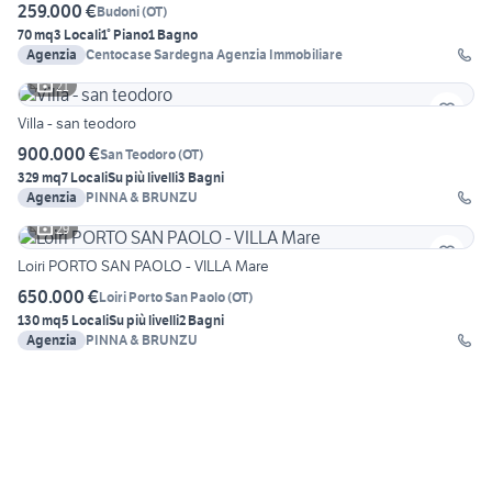
259.000 €
Budoni
(
OT
)
70 mq
3 Locali
1° Piano
1 Bagno
Agenzia
Centocase Sardegna Agenzia Immobiliare
21
Villa - san teodoro
900.000 €
San Teodoro
(
OT
)
329 mq
7 Locali
Su più livelli
3 Bagni
Agenzia
PINNA & BRUNZU
29
Loiri PORTO SAN PAOLO - VILLA Mare
650.000 €
Loiri Porto San Paolo
(
OT
)
130 mq
5 Locali
Su più livelli
2 Bagni
Agenzia
PINNA & BRUNZU