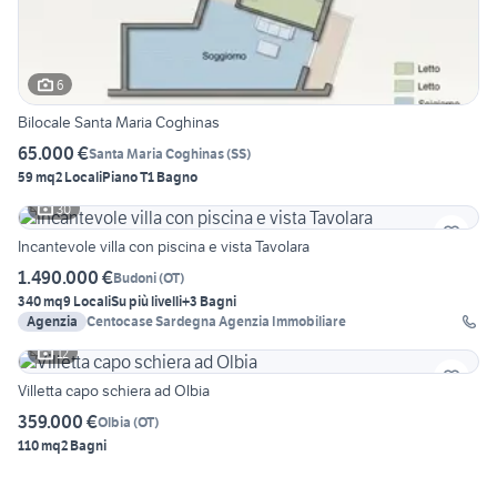
6
Bilocale Santa Maria Coghinas
65.000 €
Santa Maria Coghinas
(
SS
)
59 mq
2 Locali
Piano T
1 Bagno
30
Incantevole villa con piscina e vista Tavolara
1.490.000 €
Budoni
(
OT
)
340 mq
9 Locali
Su più livelli
+3 Bagni
Agenzia
Centocase Sardegna Agenzia Immobiliare
12
Villetta capo schiera ad Olbia
359.000 €
Olbia
(
OT
)
110 mq
2 Bagni