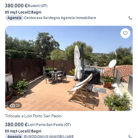
380.000 €
Budoni
(
OT
)
85 mq
3 Locali
2 Bagni
Agenzia
Centocase Sardegna Agenzia Immobiliare
29
Trilocale a Loiri Porto San Paolo
380.000 €
Loiri Porto San Paolo
(
OT
)
85 mq
3 Locali
2 Bagni
Agenzia
EURODOMUS IMMOBILIARE