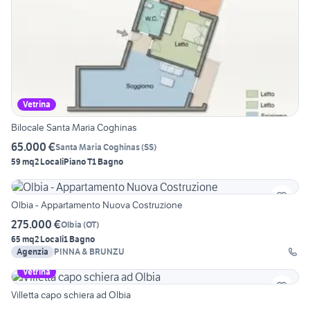
Vetrina
Bilocale Santa Maria Coghinas
65.000 €
Santa Maria Coghinas
(
SS
)
59 mq
2 Locali
Piano T
1 Bagno
Olbia - Appartamento Nuova Costruzione
275.000 €
Olbia
(
OT
)
65 mq
2 Locali
1 Bagno
Agenzia
PINNA & BRUNZU
Vetrina
Villetta capo schiera ad Olbia