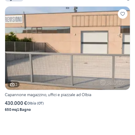
2
Capannone magazzino, uffici e piazzale ad Olbia
430.000 €
Olbia
(
OT
)
650 mq
1 Bagno