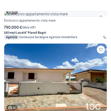
30
Esclusivo appartamento vista mare
790.000 €
Olbia
(
OT
)
160 mq
4 Locali
4° Piano
3 Bagni
Agenzia
Centocase Sardegna Agenzia Immobiliare
14