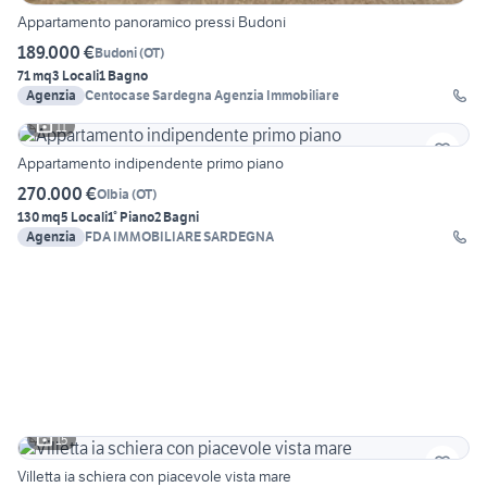
Appartamento panoramico pressi Budoni
189.000 €
Budoni
(
OT
)
71 mq
3 Locali
1 Bagno
Agenzia
Centocase Sardegna Agenzia Immobiliare
11
Appartamento indipendente primo piano
270.000 €
Olbia
(
OT
)
130 mq
5 Locali
1° Piano
2 Bagni
Agenzia
FDA IMMOBILIARE SARDEGNA
15
Villetta ia schiera con piacevole vista mare