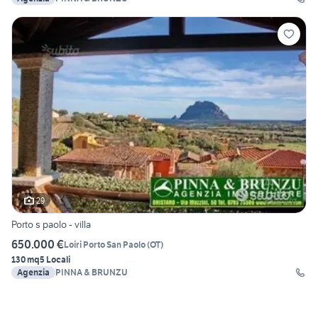
29
Porto s paolo - villa
650.000 €
Loiri Porto San Paolo
(
OT
)
130 mq
5 Locali
Agenzia
PINNA & BRUNZU