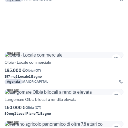
18
Olbia - Locale commerciale
195.000 €
Olbia
(
OT
)
197 mq
1 Locale
1 Bagno
Agenzia
MAIOR CAPITAL
6
Lungomare Olbia bilocali a rendita elevata
160.000 €
Olbia
(
OT
)
50 mq
2 Locali
Piano T
1 Bagno
3