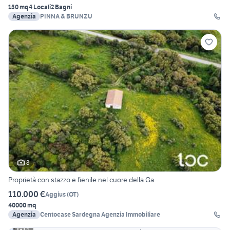
150 mq
4 Locali
2 Bagni
Agenzia
PINNA & BRUNZU
8
Proprietà con stazzo e fienile nel cuore della Ga
110.000 €
Aggius
(
OT
)
40000 mq
Agenzia
Centocase Sardegna Agenzia Immobiliare
5