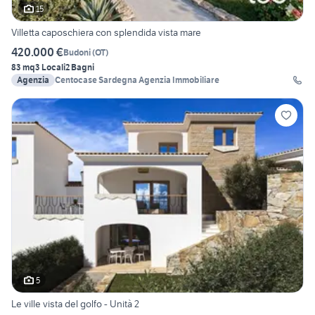
15
Villetta caposchiera con splendida vista mare
420.000 €
Budoni
(
OT
)
83 mq
3 Locali
2 Bagni
Agenzia
Centocase Sardegna Agenzia Immobiliare
5
Le ville vista del golfo - Unità 2