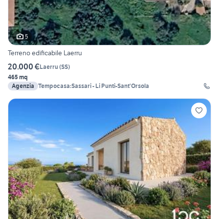
5
Terreno edificabile Laerru
20.000 €
Laerru
(
SS
)
465 mq
Agenzia
Tempocasa:Sassari - Li Punti-Sant'Orsola