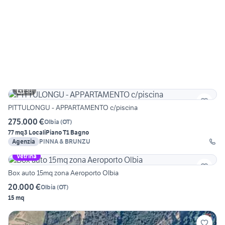
30
PITTULONGU - APPARTAMENTO c/piscina
275.000 €
Olbia
(
OT
)
77 mq
3 Locali
Piano T
1 Bagno
Agenzia
PINNA & BRUNZU
Vetrina
Box auto 15mq zona Aeroporto Olbia
20.000 €
Olbia
(
OT
)
15 mq