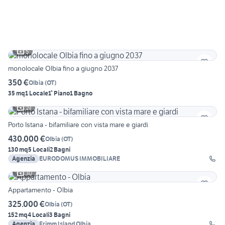
5
monolocale Olbia fino a giugno 2037
350 €
Olbia
(
OT
)
35 mq
1 Locale
1° Piano
1 Bagno
19
Porto Istana - bifamiliare con vista mare e giardi
430.000 €
Olbia
(
OT
)
130 mq
5 Locali
2 Bagni
Agenzia
EURODOMUS IMMOBILIARE
30
Appartamento - Olbia
325.000 €
Olbia
(
OT
)
152 mq
4 Locali
3 Bagni
Agenzia
Frimm Island Olbia