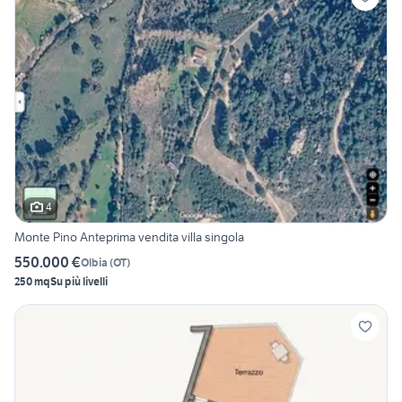
4
Monte Pino Anteprima vendita villa singola
550.000 €
Olbia
(
OT
)
250 mq
Su più livelli