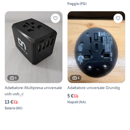
Foggia
(
FG
)
6
4
Adattatore-Multipresa universale
Adattatore universale Grundig
usb-usb_c
5 €
13 €
Napoli
(
NA
)
Solaro
(
MI
)