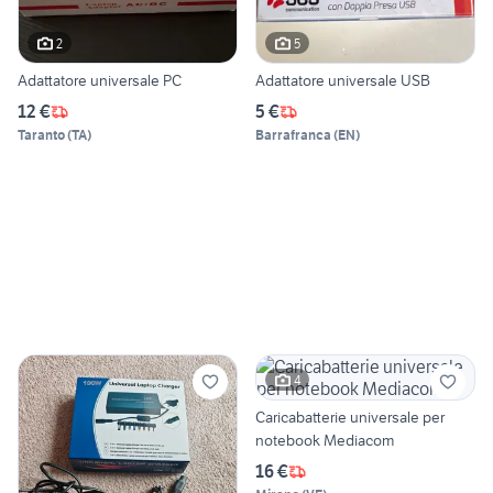
2
5
Adattatore universale PC
Adattatore universale USB
12 €
5 €
Taranto
(
TA
)
Barrafranca
(
EN
)
4
Caricabatterie universale per
notebook Mediacom
16 €