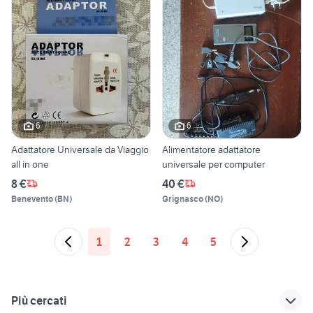
6
6
Adattatore Universale da Viaggio
Alimentatore adattatore
all in one
universale per computer
8 €
40 €
Benevento
(
BN
)
Grignasco
(
NO
)
1
2
3
4
5
Più cercati