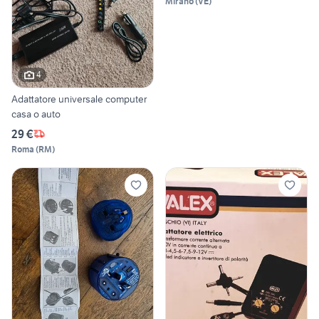
Mirano
(
VE
)
4
Adattatore universale computer
casa o auto
29 €
Roma
(
RM
)