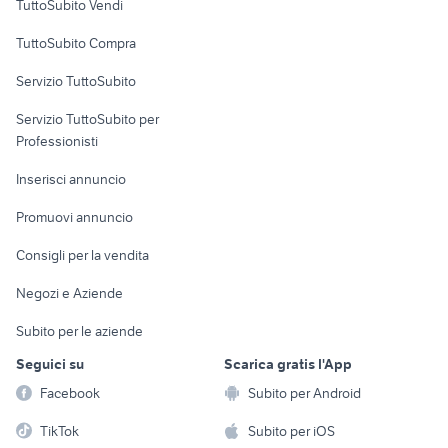
TuttoSubito Vendi
Uffici e Locali
TuttoSubito Compra
commerciali
Servizio TuttoSubito
elettronica
per la casa e la
sports e hobby
Servizio TuttoSubito per
persona
Informatica
Animali
Professionisti
Arredamento e
Console e
Accessori per
Casalinghi
Inserisci annuncio
Videogiochi
animali
Elettrodomestici
Promuovi annuncio
Audio/Video
Musica e Film
Giardino e Fai da te
Consigli per la vendita
Fotografia
Libri e Riviste
Abbigliamento e
Negozi e Aziende
Telefonia
Strumenti Musicali
Accessori
Subito per le aziende
Sports
Tutto per i bambini
Seguici su
Scarica gratis l'App
Biciclette
Facebook
Subito per Android
Collezionismo
TikTok
Subito per iOS