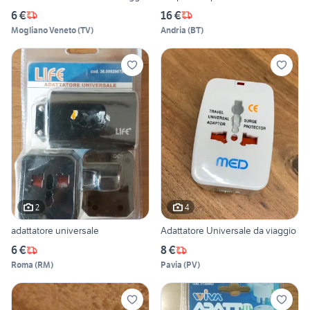
6 €
16 €
Mogliano Veneto
(
TV
)
Andria
(
BT
)
2
4
adattatore universale
Adattatore Universale da viaggio
6 €
8 €
Roma
(
RM
)
Pavia
(
PV
)