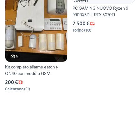
PC GAMING NUOVO Ryzen 9
9900X3D + RTX 5070Ti
2.500 €
Torino
(
TO
)
6
Kit completo allarme eaton i-
ON40 con modulo GSM
200 €
Calenzano
(
FI
)