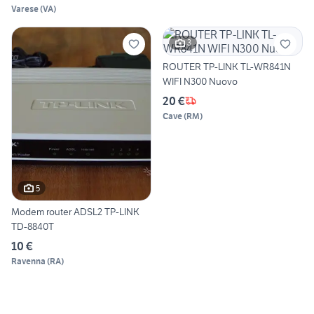
Varese
(
VA
)
3
ROUTER TP-LINK TL-WR841N
WIFI N300 Nuovo
20 €
Cave
(
RM
)
5
Modem router ADSL2 TP-LINK
TD-8840T
10 €
Ravenna
(
RA
)