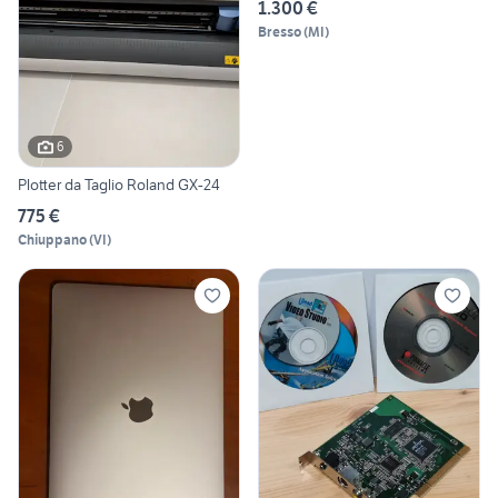
1.300 €
Bresso
(
MI
)
6
Plotter da Taglio Roland GX-24
775 €
Chiuppano
(
VI
)