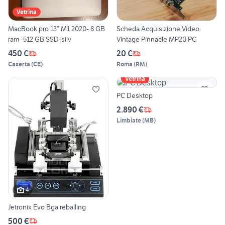
Vetrina
MacBook pro 13” M1 2020- 8 GB
Scheda Acquisizione Video
ram -512 GB SSD-silv
Vintage Pinnacle MP20 PC
450 €
20 €
Caserta
(
CE
)
Roma
(
RM
)
Vetrina
PC Desktop
2.890 €
Limbiate
(
MB
)
4
Jetronix Evo Bga reballing
500 €