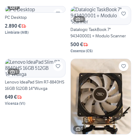
6
PC Desktop
6
2.890 €
Datalogic TaskBook 7"
Limbiate
(
MB
)
943400001 + Modulo Scanner
500 €
Cosenza
(
CS
)
3
Lenovo IdeaPad Slim R7-8840HS
16GB 512GB 14"Wuxga
649 €
Vicenza
(
VI
)
5