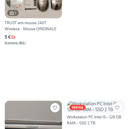
3
TRUST ami mouse 240T
Wireless - Mouse ORIGINALE
5 €
Dalmine
(
BG
)
Vetrina
Workstation PC Intel i9 – 128 GB
RAM – SSD 2 TB