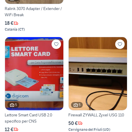
Ralink 3070 Adapter / Extender /
WiFi Break
18 €
Catania
(
CT
)
5
5
Lettore Smart Card USB 2.0
Firewall ZYWALL Zyxel USG 110
specifico per CNS
50 €
12 €
Cervignano del Friuli
(
UD
)