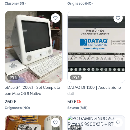
Clusone
(
BG
)
Grignasco
(
NO
)
6
5
eMac G4 (2002) - Set Completo
DATAQ DI-1100 | Acquisizione
con Mac OS 9 Nativo
dati
260 €
50 €
Grignasco
(
NO
)
Seveso
(
MB
)
6