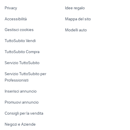
Nautica
lavoro
ram led
lenovo g500s
Privacy
Idee regalo
Garage e box
stampante pdf
ssd 32 gb
Caravan e Camper
Accessibilità
Mappa del sito
Loft, mansarde e
Veicoli commerciali
altro
Gestisci cookies
Modelli auto
Case vacanza
TuttoSubito Vendi
Uffici e Locali
TuttoSubito Compra
commerciali
Servizio TuttoSubito
elettronica
per la casa e la
sports e hobby
Servizio TuttoSubito per
persona
Informatica
Animali
Professionisti
Arredamento e
Console e
Accessori per
Casalinghi
Inserisci annuncio
Videogiochi
animali
Elettrodomestici
Promuovi annuncio
Audio/Video
Musica e Film
Giardino e Fai da te
Consigli per la vendita
Fotografia
Libri e Riviste
Abbigliamento e
Negozi e Aziende
Telefonia
Strumenti Musicali
Accessori