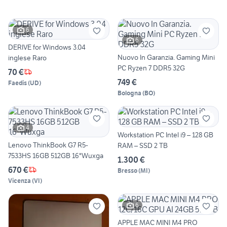
6
6
DERIVE for Windows 3.04
Nuovo In Garanzia. Gaming Mini
inglese Raro
PC Ryzen 7 DDR5 32G
70 €
749 €
Faedis
(
UD
)
Bologna
(
BO
)
4
Workstation PC Intel i9 – 128 GB
Lenovo ThinkBook G7 R5-
RAM – SSD 2 TB
7533HS 16GB 512GB 16"Wuxga
1.300 €
670 €
Bresso
(
MI
)
Vicenza
(
VI
)
6
APPLE MAC MINI M4 PRO