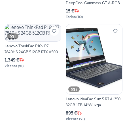
DeepCool Gammaxx GT A-RGB
15 €
Torino
(
TO
)
3
Lenovo ThinkPad P16v R7
7840HS 24GB 512GB RTX A500
1.349 €
Vicenza
(
VI
)
3
Lenovo IdeaPad Slim 5 R7 AI 350
32GB 1TB 14"Wuxga
895 €
Vicenza
(
VI
)