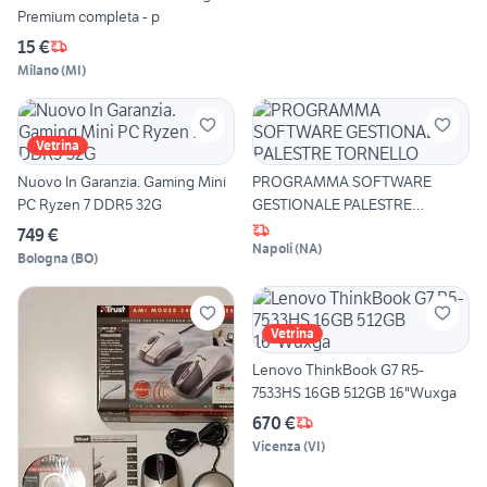
Premium completa - p
15 €
Milano
(
MI
)
Vetrina
Nuovo In Garanzia. Gaming Mini
PROGRAMMA SOFTWARE
PC Ryzen 7 DDR5 32G
GESTIONALE PALESTRE
TORNELLO
749 €
Napoli
(
NA
)
Bologna
(
BO
)
Vetrina
Lenovo ThinkBook G7 R5-
7533HS 16GB 512GB 16"Wuxga
670 €
Vicenza
(
VI
)