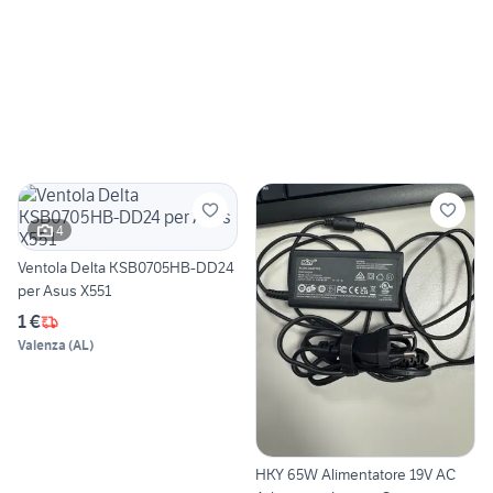
4
Ventola Delta KSB0705HB-DD24
per Asus X551
1 €
Valenza
(
AL
)
HKY 65W Alimentatore 19V AC