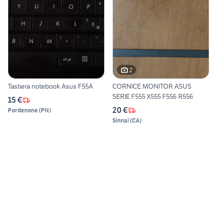
2
Tastiera notebook Asus F55A
CORNICE MONITOR ASUS
SERIE F555 X555 F556 R556
15 €
20 €
Pordenone
(
PN
)
Sinnai
(
CA
)