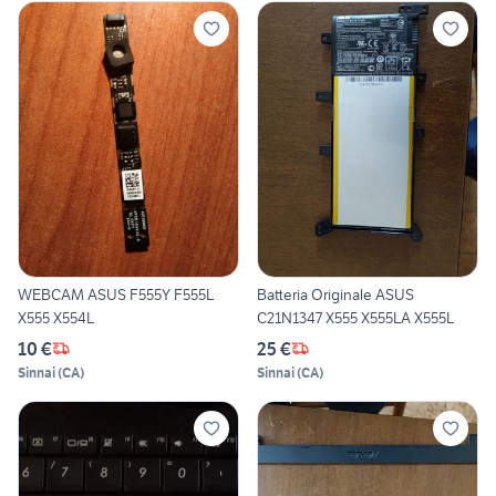
WEBCAM ASUS F555Y F555L
Batteria Originale ASUS
X555 X554L
C21N1347 X555 X555LA X555L
10 €
25 €
Sinnai
(
CA
)
Sinnai
(
CA
)