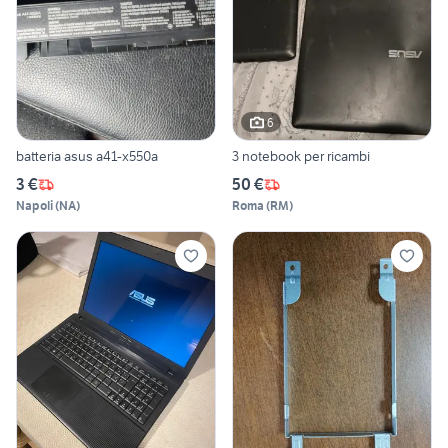
6
batteria asus a41-x550a
3 notebook per ricambi
3 €
50 €
Napoli
(
NA
)
Roma
(
RM
)