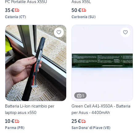
PC Portatile Asus X55U
Asus X55L
35 €
50 €
Catania
(
CT
)
Carbonia
(
SU
)
5
Batteria Li-Ion ricambio per
Green Cell A41-X550A - Batteria
laptop asus x550
per Asus - 4400mAh
10 €
25 €
Parma
(
PR
)
San Dona' di Piave
(
VE
)