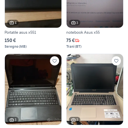
4
3
Portatile asus x551
notebook Asus x55
150 €
75 €
Seregno
(
MB
)
Trani
(
BT
)
3
3