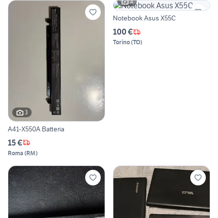
4
Notebook Asus X55C
100 €
Torino
(
TO
)
3
A41-X550A Batteria
15 €
Roma
(
RM
)