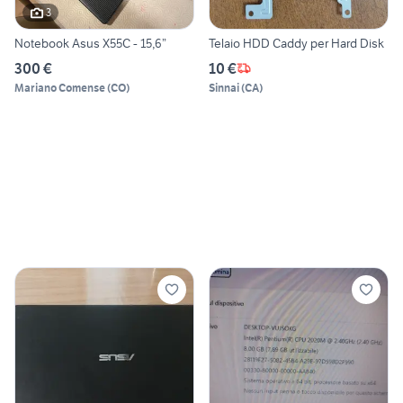
3
Notebook Asus X55C - 15,6”
Telaio HDD Caddy per Hard Disk
300 €
10 €
Mariano Comense
(
CO
)
Sinnai
(
CA
)