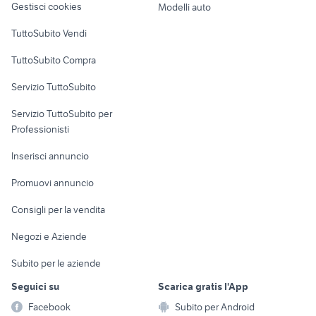
Gestisci cookies
Modelli auto
Case vacanza
TuttoSubito Vendi
Uffici e Locali
TuttoSubito Compra
commerciali
Servizio TuttoSubito
elettronica
per la casa e la
sports e hobby
Servizio TuttoSubito per
persona
Informatica
Animali
Professionisti
Arredamento e
Console e
Accessori per
Casalinghi
Inserisci annuncio
Videogiochi
animali
Elettrodomestici
Promuovi annuncio
Audio/Video
Musica e Film
Giardino e Fai da te
Consigli per la vendita
Fotografia
Libri e Riviste
Abbigliamento e
Negozi e Aziende
Telefonia
Strumenti Musicali
Accessori
Subito per le aziende
Sports
Tutto per i bambini
Seguici su
Scarica gratis l'App
Biciclette
Facebook
Subito per Android