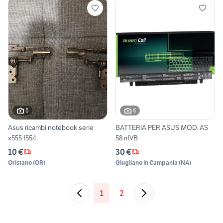
6
6
Asus ricambi notebook serie
BATTERIA PER ASUS MOD. AS
x555 f554
58 rif.VB
10 €
30 €
Oristano
(
OR
)
Giugliano in Campania
(
NA
)
1
2