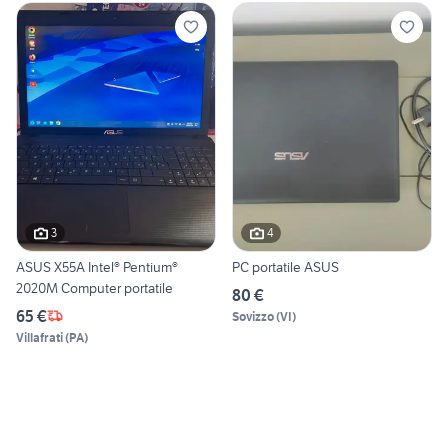
3
4
ASUS X55A Intel® Pentium®
PC portatile ASUS
2020M Computer portatile
80 €
65 €
Sovizzo
(
VI
)
Villafrati
(
PA
)