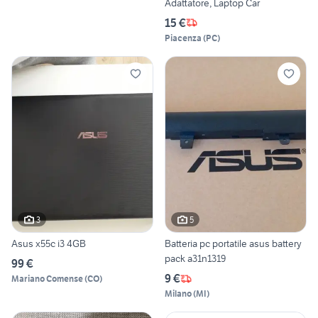
Adattatore, Laptop Car
15 €
Piacenza
(
PC
)
3
5
Asus x55c i3 4GB
Batteria pc portatile asus battery
pack a31n1319
99 €
9 €
Mariano Comense
(
CO
)
Milano
(
MI
)