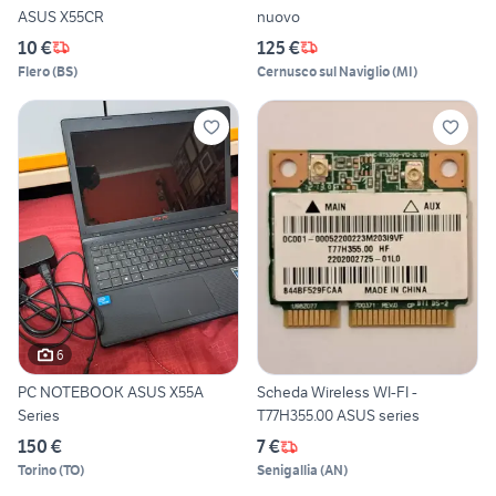
ASUS X55CR
nuovo
10 €
125 €
Flero
(
BS
)
Cernusco sul Naviglio
(
MI
)
6
PC NOTEBOOK ASUS X55A
Scheda Wireless WI-FI -
Series
T77H355.00 ASUS series
150 €
7 €
Torino
(
TO
)
Senigallia
(
AN
)