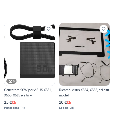
6
Caricatore 90W per ASUS X551,
Ricambi Asus X554, X555, ed altri
X555, X515 e altri –
modelli
25 €
10 €
Pontedera
(
PI
)
Lecce
(
LE
)