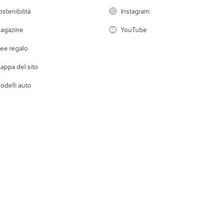
 a schiera
Candidati in cerca di
Audio/Video
Elettrod
ostenibilità
Instagram
lavoro
i
Fotografia
Giardino 
agazine
YouTube
Attrezzature di lavoro
Telefonia
Abbigli
dee regalo
Accesso
e altro
appa del sito
Tutto per
odelli auto