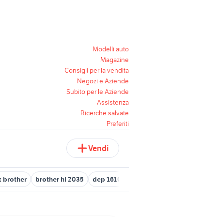
Modelli auto
Magazine
Consigli per la vendita
Negozi e Aziende
Subito per le Aziende
Assistenza
Ricerche salvate
Preferiti
Vendi
x brother
brother hl 2035
dcp 1610w
cartucce brother originali