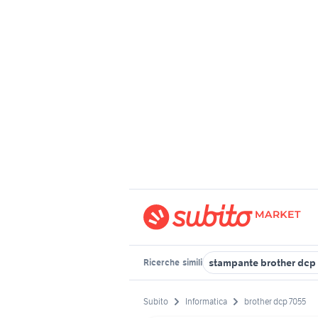
stampante brother dcp
Ricerche
simili
Subito
Informatica
brother dcp 7055