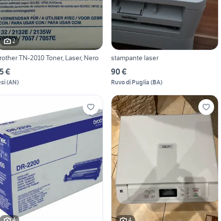
2
rother TN-2010 Toner, Laser, Nero
stampante laser
5 €
90 €
esi
(
AN
)
Ruvo di Puglia
(
BA
)
4
4