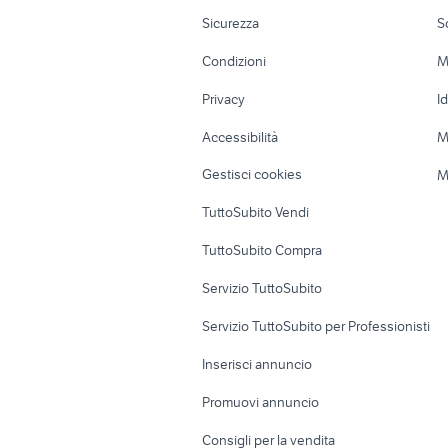
Moto e Scooter
Ville singole e
Sicurezza
S
Accessori Moto
Terreni e rustic
Condizioni
M
Nautica
Garage e box
Privacy
I
Caravan e Camper
Loft, mansarde 
Accessibilità
M
Veicoli commerciali
Case vacanza
Gestisci cookies
M
Uffici e Locali
TuttoSubito Vendi
commerciali
TuttoSubito Compra
Servizio TuttoSubito
Servizio TuttoSubito per Professionisti
Inserisci annuncio
Promuovi annuncio
Consigli per la vendita