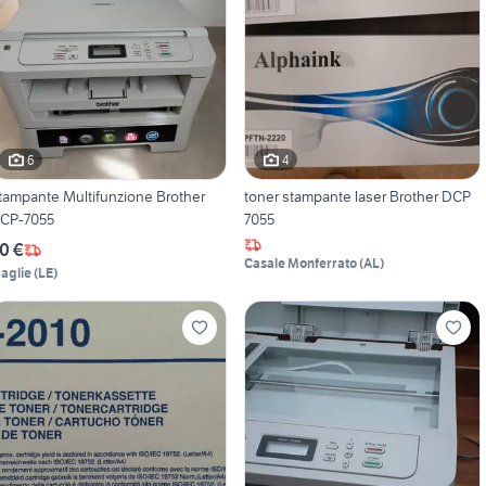
6
4
tampante Multifunzione Brother
toner stampante laser Brother DCP
CP-7055
7055
0 €
Casale Monferrato
(
AL
)
aglie
(
LE
)