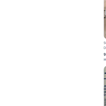
S
D
9
M