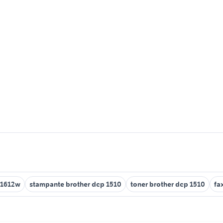
 1612w
stampante brother dcp 1510
toner brother dcp 1510
fa