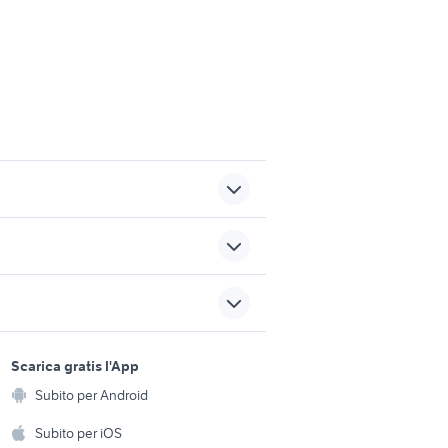
pc portatili a poco
telefonia Perugia
sports e hobby
adattatore mhl
a
Scarica gratis l'App
Animali
Subito per Android
microsoft word mac
ento e
Accessori per animali
hi
Subito per iOS