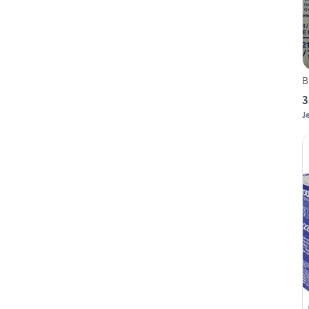
B
3
J