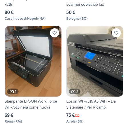
7515
scanner copiatrice fax
80 €
50 €
Casalnuovo di Napoli
(
NA
)
Bologna
(
BO
)
5
2
Stampante EPSON Work Force
Epson WF-7515 A3 WiFi – Da
WF-7515 nera come nuova
Sistemare / Per Ricambi
69 €
75 €
Roma
(
RM
)
Airola
(
BN
)