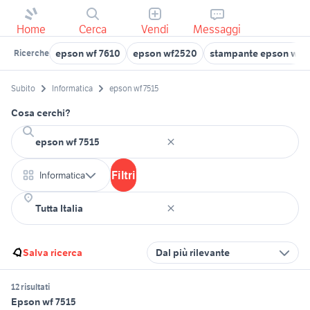
Home
Cerca
Vendi
Messaggi
epson wf 7610
epson wf2520
stampante epson wf 
Ricerche
Subito
Informatica
epson wf 7515
Cosa cerchi?
Filtri
Informatica
Salva ricerca
Dal più rilevante
12 risultati
Epson wf 7515