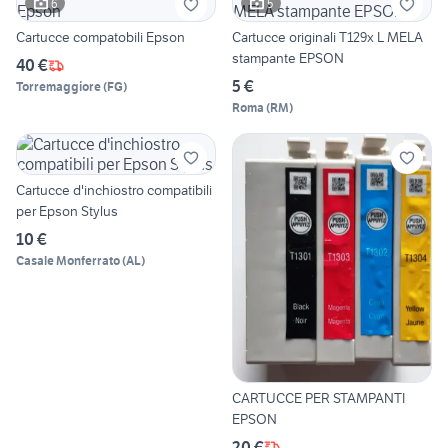
6
5
Cartucce compatobili Epson
Cartucce originali T129x L MELA
stampante EPSON
40 €
5 €
Torremaggiore
(
FG
)
Roma
(
RM
)
Cartucce d'inchiostro compatibili
per Epson Stylus
10 €
Casale Monferrato
(
AL
)
CARTUCCE PER STAMPANTI
EPSON
20 €