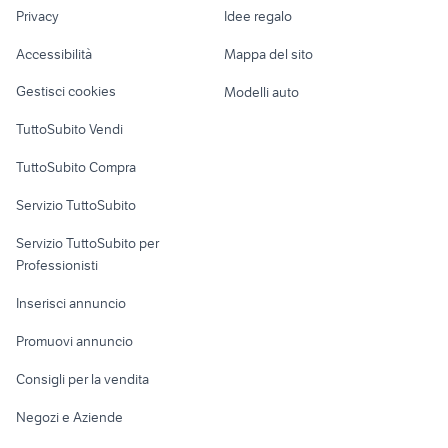
lavoro
ssd 1tb interno
modem compatibili tim
Privacy
Idee regalo
Garage e box
trust software
portatili rocca priora
Caravan e Camper
Accessibilità
Mappa del sito
Loft, mansarde e
Veicoli commerciali
altro
Gestisci cookies
Modelli auto
Case vacanza
TuttoSubito Vendi
Uffici e Locali
TuttoSubito Compra
commerciali
Servizio TuttoSubito
elettronica
per la casa e la
sports e hobby
Servizio TuttoSubito per
persona
Informatica
Animali
Professionisti
Arredamento e
Console e
Accessori per
Casalinghi
Inserisci annuncio
Videogiochi
animali
Elettrodomestici
Promuovi annuncio
Audio/Video
Musica e Film
Giardino e Fai da te
Consigli per la vendita
Fotografia
Libri e Riviste
Abbigliamento e
Negozi e Aziende
Telefonia
Strumenti Musicali
Accessori