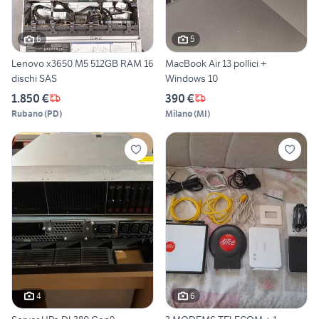
6
5
Lenovo x3650 M5 512GB RAM 16
MacBook Air 13 pollici +
dischi SAS
Windows 10
1.850 €
390 €
Rubano
(
PD
)
Milano
(
MI
)
4
6