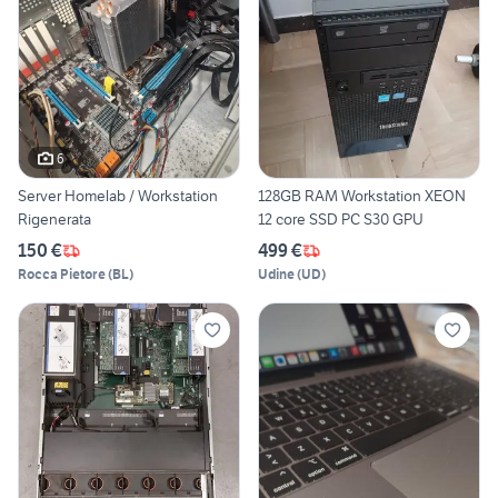
6
Server Homelab / Workstation
128GB RAM Workstation XEON
Rigenerata
12 core SSD PC S30 GPU
150 €
499 €
Rocca Pietore
(
BL
)
Udine
(
UD
)