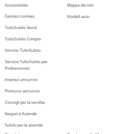
Accessibilità
Mappa del sito
Loft, mansarde e
Veicoli commerciali
altro
Gestisci cookies
Modelli auto
Case vacanza
TuttoSubito Vendi
Uffici e Locali
TuttoSubito Compra
commerciali
Servizio TuttoSubito
elettronica
per la casa e la
sports e hobby
Servizio TuttoSubito per
persona
Informatica
Animali
Professionisti
Arredamento e
Console e
Accessori per
Casalinghi
Inserisci annuncio
Videogiochi
animali
Elettrodomestici
Promuovi annuncio
Audio/Video
Musica e Film
Giardino e Fai da te
Consigli per la vendita
Fotografia
Libri e Riviste
Abbigliamento e
Negozi e Aziende
Telefonia
Strumenti Musicali
Accessori
Subito per le aziende
Sports
Tutto per i bambini