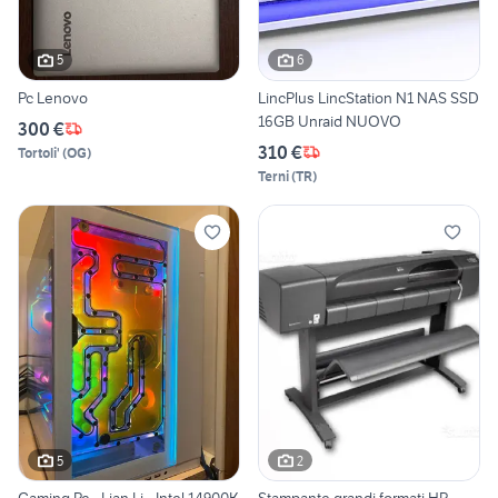
5
6
Pc Lenovo
LincPlus LincStation N1 NAS SSD
16GB Unraid NUOVO
300 €
310 €
Tortoli'
(
OG
)
Terni
(
TR
)
5
2