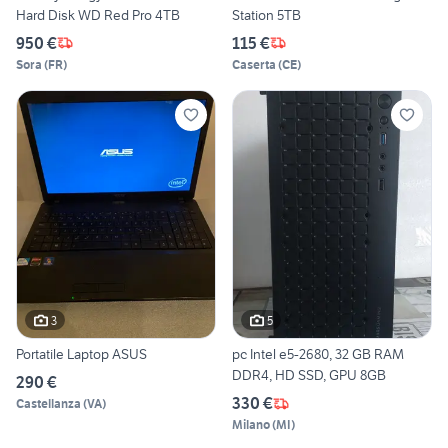
Hard Disk WD Red Pro 4TB
Station 5TB
950 €
115 €
Sora
(
FR
)
Caserta
(
CE
)
3
5
Portatile Laptop ASUS
pc Intel e5-2680, 32 GB RAM
DDR4, HD SSD, GPU 8GB
290 €
330 €
Castellanza
(
VA
)
Milano
(
MI
)