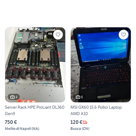
4
6
Server Rack HPE ProLiant DL360
MSI GX60 15.6 Pollici Laptop
Gen9
AMD A10
750 €
120 €
Melito di Napoli
(
NA
)
Busca
(
CN
)