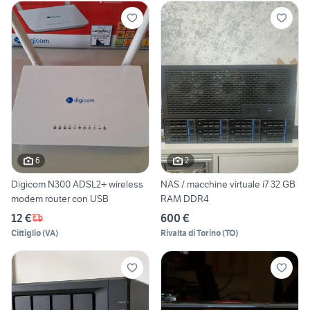
6
2
Digicom N300 ADSL2+ wireless
NAS / macchine virtuale i7 32 GB
modem router con USB
RAM DDR4
12 €
600 €
Cittiglio
(
VA
)
Rivalta di Torino
(
TO
)