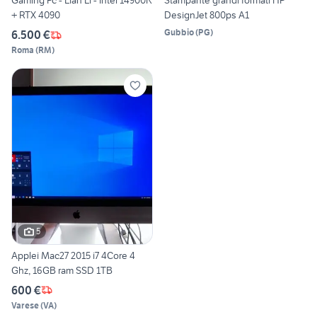
Gaming Pc - Lian Li - Intel 14900K
Stampante grandi formati HP
+ RTX 4090
DesignJet 800ps A1
Gubbio
(
PG
)
6.500 €
Roma
(
RM
)
5
Applei Mac27 2015 i7 4Core 4
Ghz, 16GB ram SSD 1TB
600 €
Varese
(
VA
)