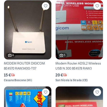
4
5
MODEM ROUTER DIGICOM
Modem Router ADSL2 Wireless
8E4570 RAW340G-T07
USB N 300 8E4578 RAW3
15 €
20 €
Cesano Boscone
(
MI
)
San Nicola la Strada
(
CE
)