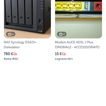
4
4
NAS Synology DS423+
Modem ALICE ADSL 2 Plus
Diskstation
ORIGINALE - ACCESSSORIATO
780 €
15 €
Roma
(
RM
)
Legnano
(
MI
)