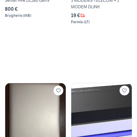
Server HPe DL380 Gen9
3 MODEMS TELECOM + 1
MODEM DLINK
800 €
19 €
Brugherio
(
MB
)
Formia
(
LT
)