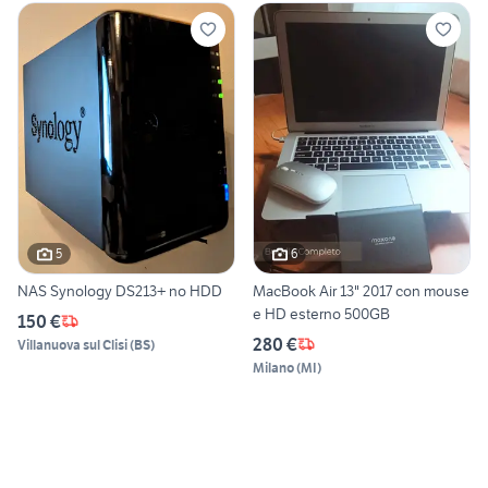
5
6
NAS Synology DS213+ no HDD
MacBook Air 13" 2017 con mouse
e HD esterno 500GB
150 €
280 €
Villanuova sul Clisi
(
BS
)
Milano
(
MI
)