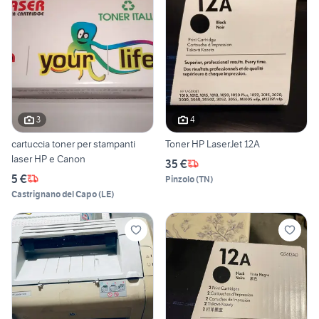
3
4
cartuccia toner per stampanti
Toner HP LaserJet 12A
laser HP e Canon
35 €
5 €
Pinzolo
(
TN
)
Castrignano del Capo
(
LE
)