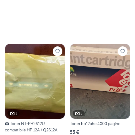
3
3
🖨️ Toner NT‑PH2612U
Toner hp12ahc 4000 pagine
compatibile HP 12A / Q2612A
55 €