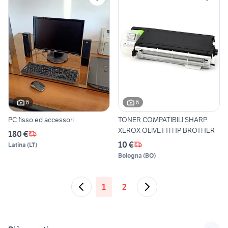
6
6
PC fisso ed accessori
TONER COMPATIBILI SHARP
XEROX OLIVETTI HP BROTHER
180 €
10 €
Latina
(
LT
)
Bologna
(
BO
)
1
2