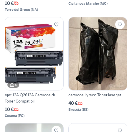
10 €
Civitanova Marche
(
MC
)
Torre del Greco
(
NA
)
6
ejet 12A Q2612A Cartucce di
cartucce Lyreco Toner laserjet
Toner Compatibili
40 €
10 €
Brescia
(
BS
)
Cesena
(
FC
)