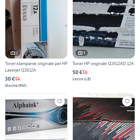
2
5
Toner stampante originale per HP
Toner HP originale Q2612AD 12A
Laserjet Q2612A
50 €
30 €
Lecce
(
LE
)
Marino
(
RM
)