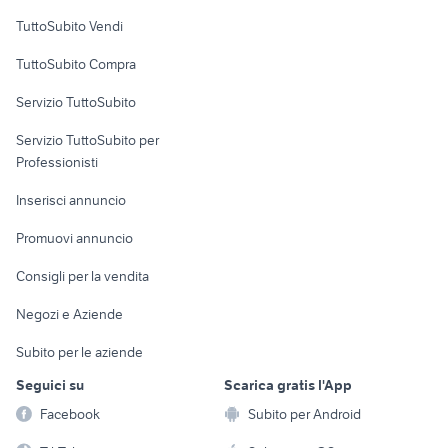
Case vacanza
TuttoSubito Vendi
Uffici e Locali
TuttoSubito Compra
commerciali
Servizio TuttoSubito
elettronica
per la casa e la
sports e hobby
Servizio TuttoSubito per
persona
Informatica
Animali
Professionisti
Arredamento e
Console e
Accessori per
Casalinghi
Inserisci annuncio
Videogiochi
animali
Elettrodomestici
Promuovi annuncio
Audio/Video
Musica e Film
Giardino e Fai da te
Consigli per la vendita
Fotografia
Libri e Riviste
Abbigliamento e
Negozi e Aziende
Telefonia
Strumenti Musicali
Accessori
Subito per le aziende
Sports
Tutto per i bambini
Seguici su
Scarica gratis l'App
Biciclette
Facebook
Subito per Android
Collezionismo