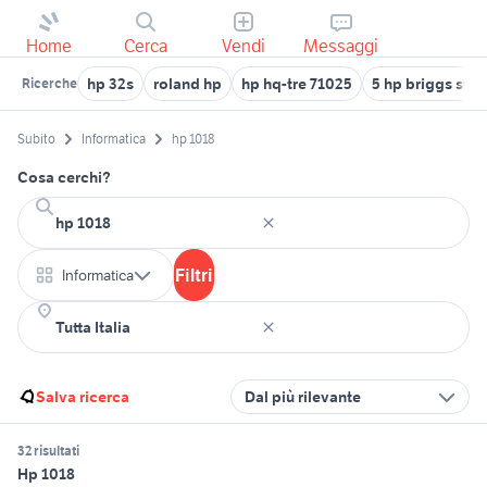
Home
Cerca
Vendi
Messaggi
hp 32s
roland hp
hp hq-tre 71025
5 hp briggs stra
Ricerche
Subito
Informatica
hp 1018
Cosa cerchi?
Filtri
Informatica
Salva ricerca
Dal più rilevante
32 risultati
Hp 1018