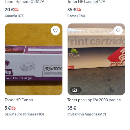
Toner Hp nero Q2612A
Toner HP Laserjet 12A
20 €
35 €
Catania
(
CT
)
Roma
(
RM
)
3
Toner HP Canon
Toner prink hp12a 2000 pagine
5 €
35 €
San Mauro Torinese
(
TO
)
Civitanova Marche
(
MC
)