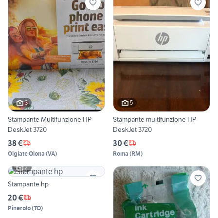
3
5
Stampante Multifunzione HP
Stampante multifunzione HP
DeskJet 3720
DeskJet 3720
38 €
30 €
Olgiate Olona
(
VA
)
Roma
(
RM
)
2
Stampante hp
20 €
Pinerolo
(
TO
)