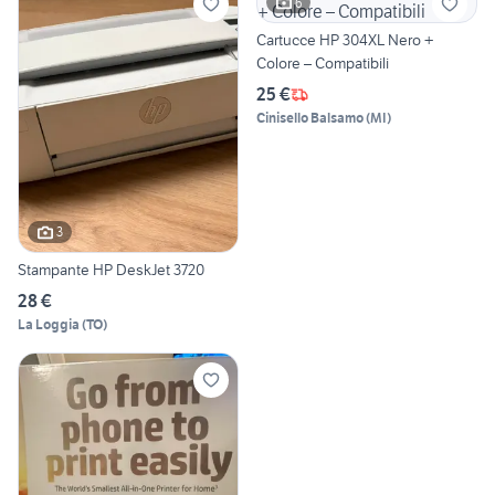
6
Cartucce HP 304XL Nero +
Colore – Compatibili
25 €
Cinisello Balsamo
(
MI
)
3
Stampante HP DeskJet 3720
28 €
La Loggia
(
TO
)