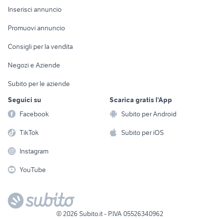
Console e
Accessori per
Casalinghi
Inserisci annuncio
Videogiochi
animali
Elettrodomestici
Promuovi annuncio
Audio/Video
Musica e Film
Giardino e Fai da te
Consigli per la vendita
Fotografia
Libri e Riviste
Abbigliamento e
Negozi e Aziende
Telefonia
Strumenti Musicali
Accessori
Subito per le aziende
Sports
Tutto per i bambini
Seguici su
Scarica gratis l'App
Biciclette
Facebook
Subito per Android
Collezionismo
TikTok
Subito per iOS
Instagram
YouTube
©
2026
Subito.it - P.IVA 05526340962