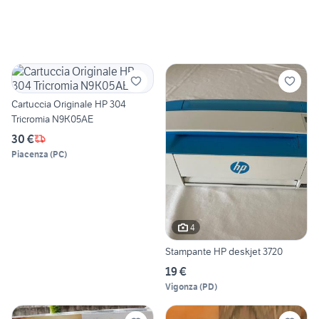
Cartuccia Originale HP 304
Tricromia N9K05AE
30 €
Piacenza
(
PC
)
4
Stampante HP deskjet 3720
19 €
Vigonza
(
PD
)