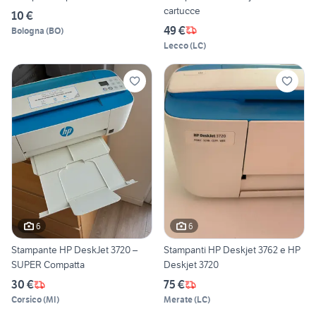
cartucce
10 €
49 €
Bologna
(
BO
)
Lecco
(
LC
)
6
6
Stampante HP DeskJet 3720 –
Stampanti HP Deskjet 3762 e HP
SUPER Compatta
Deskjet 3720
30 €
75 €
Corsico
(
MI
)
Merate
(
LC
)