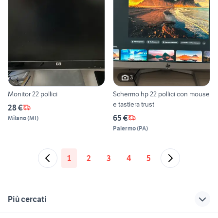
3
Monitor 22 pollici
Schermo hp 22 pollici con mouse
e tastiera trust
28 €
65 €
Milano
(
MI
)
Palermo
(
PA
)
1
2
3
4
5
Più cercati