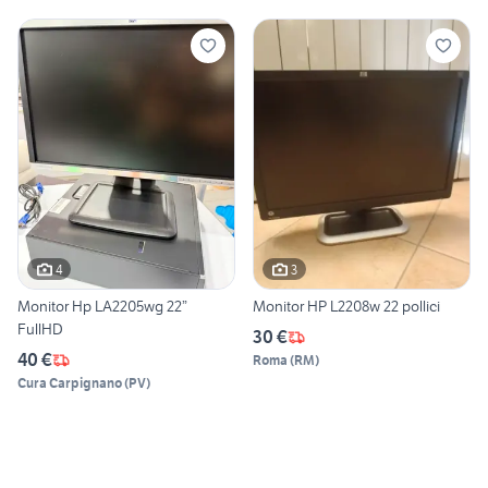
4
3
Monitor Hp LA2205wg 22”
Monitor HP L2208w 22 pollici
FullHD
30 €
40 €
Roma
(
RM
)
Cura Carpignano
(
PV
)