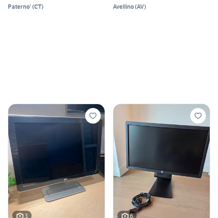
Paterno'
(
CT
)
Avellino
(
AV
)
3
6