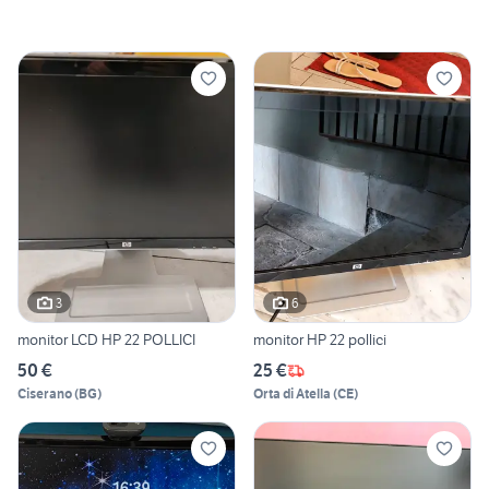
3
6
monitor LCD HP 22 POLLICI
monitor HP 22 pollici
50 €
25 €
Ciserano
(
BG
)
Orta di Atella
(
CE
)