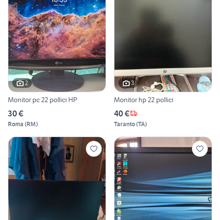
2
3
Monitor pc 22 pollici HP
Monitor hp 22 pollici
30 €
40 €
Roma
(
RM
)
Taranto
(
TA
)