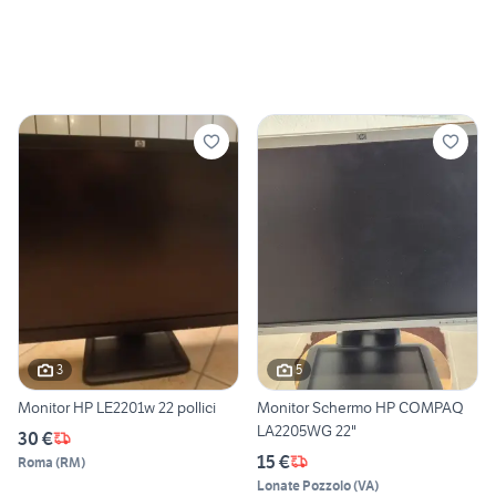
3
5
Monitor HP LE2201w 22 pollici
Monitor Schermo HP COMPAQ
LA2205WG 22"
30 €
15 €
Roma
(
RM
)
Lonate Pozzolo
(
VA
)