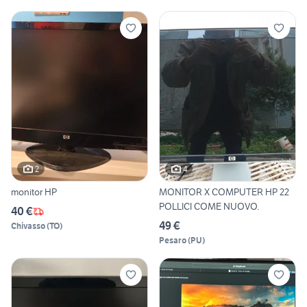
2
4
monitor HP
MONITOR X COMPUTER HP 22
POLLICI COME NUOVO.
40 €
49 €
Chivasso
(
TO
)
Pesaro
(
PU
)