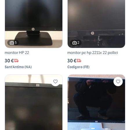
5
2
monitor HP 22
monitor pc hp 2211x 22 pollici
30 €
30 €
Sant'Antimo
(
NA
)
Codigoro
(
FE
)