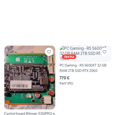
Vetrina
PC Gaming - R5 5600XT 32 GB
RAM 2TB SSD RTX 2060
770 €
Forli'
(
FC
)
Control board Bitmain S19JPRO e