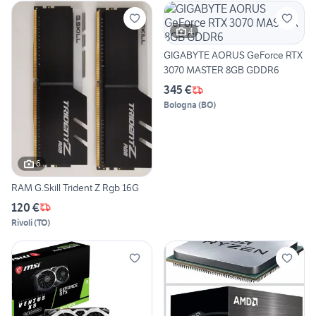
4
GIGABYTE AORUS GeForce RTX
3070 MASTER 8GB GDDR6
345 €
Bologna
(
BO
)
6
RAM G.Skill Trident Z Rgb 16G
120 €
Rivoli
(
TO
)