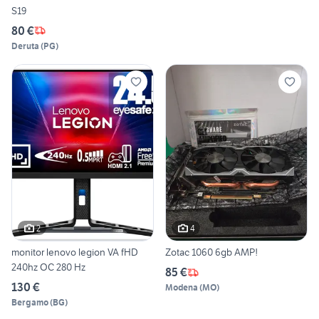
S19
80 €
Deruta
(
PG
)
2
4
monitor lenovo legion VA fHD
Zotac 1060 6gb AMP!
240hz OC 280 Hz
85 €
130 €
Modena
(
MO
)
Bergamo
(
BG
)