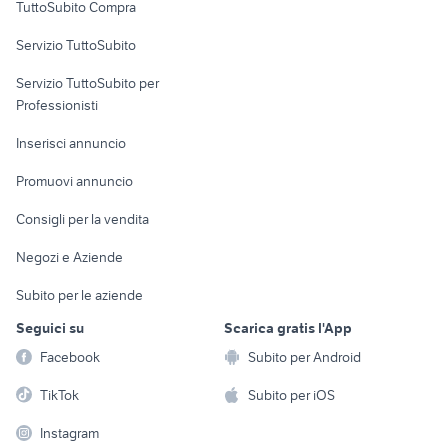
TuttoSubito Compra
commerciali
Servizio TuttoSubito
elettronica
per la casa e la
sports e hobby
Servizio TuttoSubito per
persona
Informatica
Animali
Professionisti
Arredamento e
Console e
Accessori per
Casalinghi
Inserisci annuncio
Videogiochi
animali
Elettrodomestici
Promuovi annuncio
Audio/Video
Musica e Film
Giardino e Fai da te
Consigli per la vendita
Fotografia
Libri e Riviste
Abbigliamento e
Negozi e Aziende
Telefonia
Strumenti Musicali
Accessori
Subito per le aziende
Sports
Tutto per i bambini
Seguici su
Scarica gratis l'App
Biciclette
Facebook
Subito per Android
Collezionismo
TikTok
Subito per iOS
Instagram