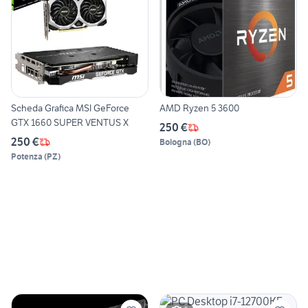
Scheda Grafica MSI GeForce
AMD Ryzen 5 3600
GTX 1660 SUPER VENTUS X
250 €
250 €
Bologna
(
BO
)
Potenza
(
PZ
)