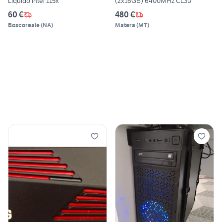
Liquido Intel 115x
(2x16GB) 6400MHz CL30
60 €
480 €
Boscoreale
(
NA
)
Matera
(
MT
)