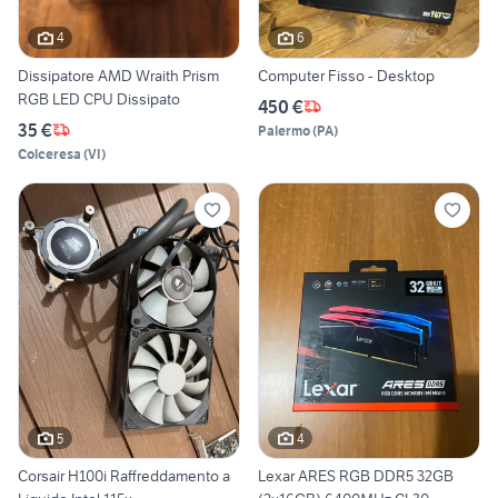
4
6
Dissipatore AMD Wraith Prism
Computer Fisso - Desktop
RGB LED CPU Dissipato
450 €
35 €
Palermo
(
PA
)
Colceresa
(
VI
)
5
4
Corsair H100i Raffreddamento a
Lexar ARES RGB DDR5 32GB