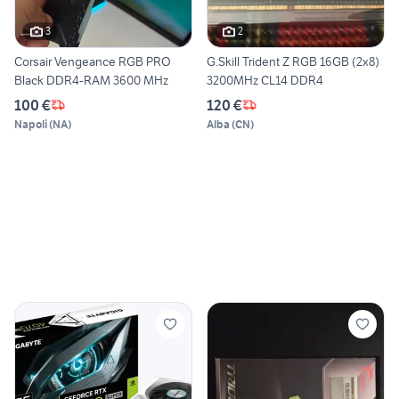
3
2
Corsair Vengeance RGB PRO
G.Skill Trident Z RGB 16GB (2x8)
Black DDR4-RAM 3600 MHz
3200MHz CL14 DDR4
100 €
120 €
Napoli
(
NA
)
Alba
(
CN
)