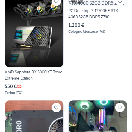
6
PC Desktop i7-12700KF RTX
4060 32GB DDR5 Z790
1.200 €
Cologno Monzese
(
MI
)
AMD Sapphire RX 6900 XT Toxic
Extreme Edition
550 €
Torino
(
TO
)