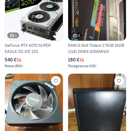
5
4
GeForce RTX 4070 SUPER
RAM G.Skill Trident Z RGB 16GB
EAGLE OC ICE 12G
(2x8) DDR4 4266MHzV
540 €
180 €
Roma
(
RM
)
Tavagnacco
(
UD
)