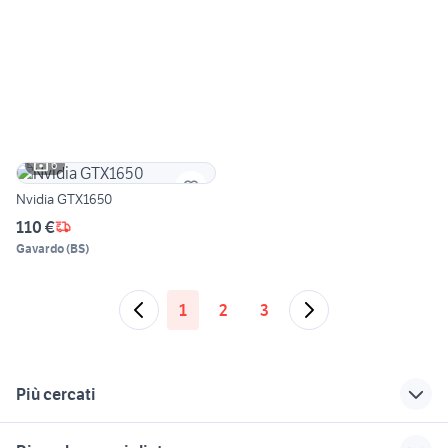
6
Nvidia GTX1650
110 €
Gavardo
(
BS
)
1
2
3
Più cercati
Correlati
Richerche simili
Suggerimenti