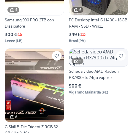
4
6
Samsung 990 PRO 2TB con
PC Desktop Intel i5 11400 - 16GB
Dissipatore
RAM - SSD - Win11
300 €
349 €
Lecce
(
LE
)
Broni
(
PV
)
5
Scheda video AMD Radeon
RX7900xtx 24gb vapor-x
900 €
Vigarano Mainarda
(
FE
)
6
G.Skill B-Die Trident Z RGB 32