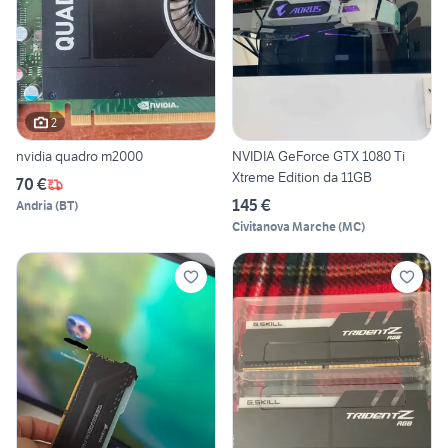
2
nvidia quadro m2000
NVIDIA GeForce GTX 1080 Ti
Xtreme Edition da 11GB
70 €
145 €
Andria
(
BT
)
Civitanova Marche
(
MC
)