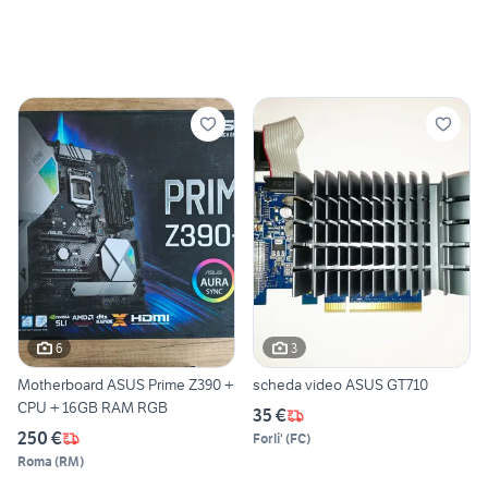
6
3
Motherboard ASUS Prime Z390 +
scheda video ASUS GT710
CPU + 16GB RAM RGB
35 €
250 €
Forli'
(
FC
)
Roma
(
RM
)