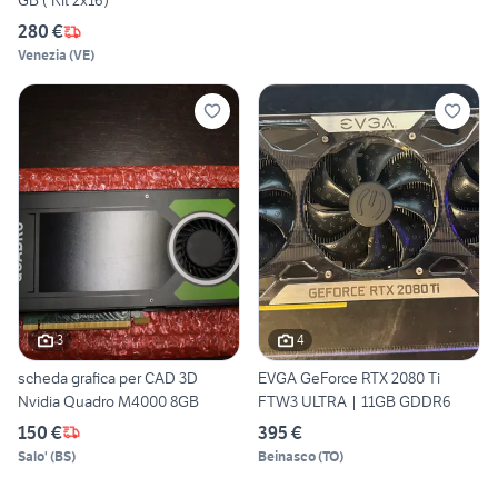
GB ( Kit 2x16)
280 €
Venezia
(
VE
)
3
4
scheda grafica per CAD 3D
EVGA GeForce RTX 2080 Ti
Nvidia Quadro M4000 8GB
FTW3 ULTRA | 11GB GDDR6
150 €
395 €
Salo'
(
BS
)
Beinasco
(
TO
)