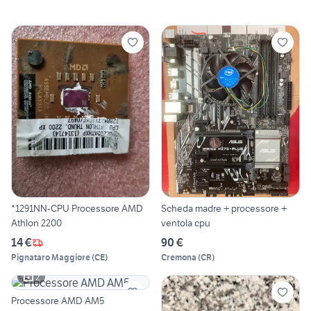
*1291NN-CPU Processore AMD
Scheda madre + processore +
Athlon 2200
ventola cpu
14 €
90 €
Pignataro Maggiore
(
CE
)
Cremona
(
CR
)
2
Processore AMD AM5