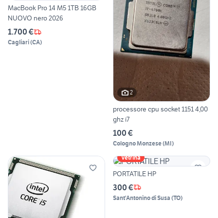
MacBook Pro 14 M5 1TB 16GB
NUOVO nero 2026
1.700 €
Cagliari
(
CA
)
2
processore cpu socket 1151 4,00
ghz i7
100 €
Cologno Monzese
(
MI
)
Vetrina
PORTATILE HP
300 €
Sant'Antonino di Susa
(
TO
)