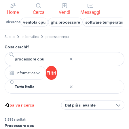
Home
Cerca
Vendi
Messaggi
ventola cpu
ghz processore
software temperatura 
Ricerche
Subito
Informatica
processore cpu
Cosa cerchi?
Filtri
Informatica
Salva ricerca
Dal più rilevante
3.898 risultati
Processore cpu