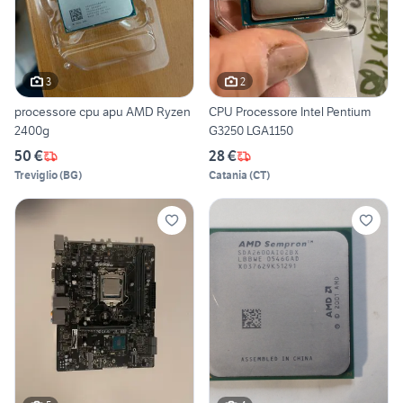
3
2
processore cpu apu AMD Ryzen
CPU Processore Intel Pentium
2400g
G3250 LGA1150
50 €
28 €
Treviglio
(
BG
)
Catania
(
CT
)