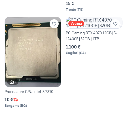
15 €
Trento
(
TN
)
Vetrina
PC Gaming RTX 4070 12GB|5-
12400F|32GB |1TB
1.100 €
Cagliari
(
CA
)
2
Processore CPU Intel i5 2310
10 €
Bergamo
(
BG
)