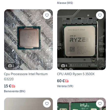
Massa
(
MS
)
2
4
Cpu Processore Intel Pentium
CPU AMD Ryzen 5 3500X
G3220
60 €
15 €
Verona
(
VR
)
Benevento
(
BN
)