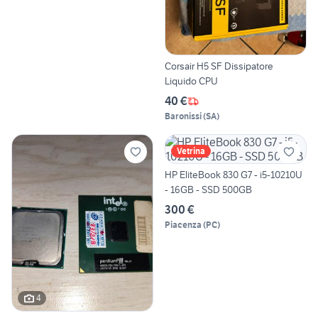
Corsair H5 SF Dissipatore
Liquido CPU
40 €
Baronissi
(
SA
)
Vetrina
HP EliteBook 830 G7 - i5-10210U
- 16GB - SSD 500GB
300 €
Piacenza
(
PC
)
4