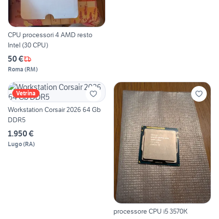
CPU processori 4 AMD resto
Intel (30 CPU)
50 €
Roma
(
RM
)
Vetrina
Workstation Corsair 2026 64 Gb
DDR5
1.950 €
Lugo
(
RA
)
processore CPU i5 3570K