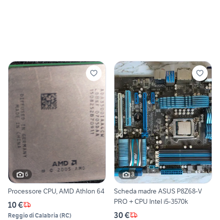
6
3
Processore CPU, AMD Athlon 64
Scheda madre ASUS P8Z68-V
PRO + CPU Intel i5-3570k
10 €
30 €
Reggio di Calabria
(
RC
)