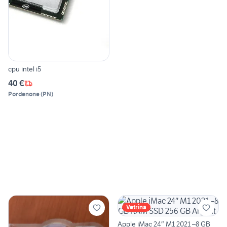
cpu intel i5
40 €
Pordenone
(
PN
)
Vetrina
Apple iMac 24″ M1 2021 –8 GB