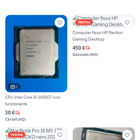
Vetrina
Computer fisso HP Pavilion
Gaming Desktop
450 €
Gazzuolo
(
MN
)
2
CPU Intel Core i5-14500T non
funzionante
30 €
Carsoli
(
AQ
)
Vetrina