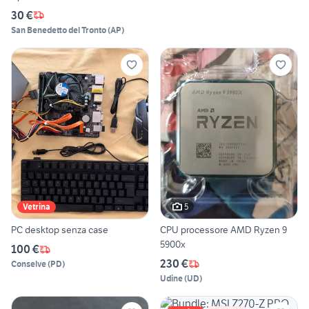
30 €
San Benedetto del Tronto
(
AP
)
5
Vetrina
PC desktop senza case
CPU processore AMD Ryzen 9
5900x
100 €
230 €
Conselve
(
PD
)
Udine
(
UD
)