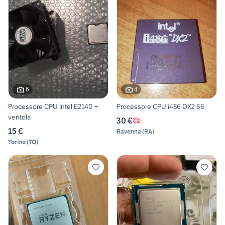
6
4
Processore CPU Intel E2140 +
Processore CPU i486 DX2 66
ventola
30 €
15 €
Ravenna
(
RA
)
Torino
(
TO
)