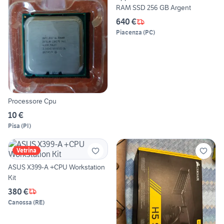
RAM SSD 256 GB Argent
640 €
Piacenza
(
PC
)
Processore Cpu
10 €
Pisa
(
PI
)
Vetrina
ASUS X399-A +CPU Workstation
Kit
380 €
Canossa
(
RE
)