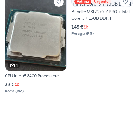
Vetrina
Urgente
Bundle: MSI Z270-Z PRO + Intel
Core i5 + 16GB DDR4
149 €
Perugia
(
PG
)
4
CPU Intel i5 8400 Processore
33 €
Roma
(
RM
)