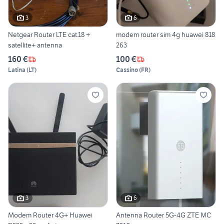
3
6
Netgear Router LTE cat.18 +
modem router sim 4g huawei 818
satellite+ antenna
263
160 €
100 €
Latina
(
LT
)
Cassino
(
FR
)
3
6
Modem Router 4G+ Huawei
Antenna Router 5G-4G ZTE MC