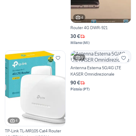
4
Router 4G DWR-921
30 €
Milano
(
MI
)
5
Antenna Esterna 5G/4G LTE
KASER Omnidirezionale
90 €
Pistoia
(
PT
)
4
TP-Link TL-MR105 Cat4 Router