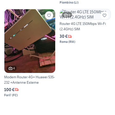
Piombino
(
LI
)
6
Router 4G LTE 150Mbps Wi-Fi
(2.4GHz) SIM
30 €
Roma
(
RM
)
4
Modem Router 4G+ Huawei 535-
232 +Antenne Esterne
100 €
Forli'
(
FC
)