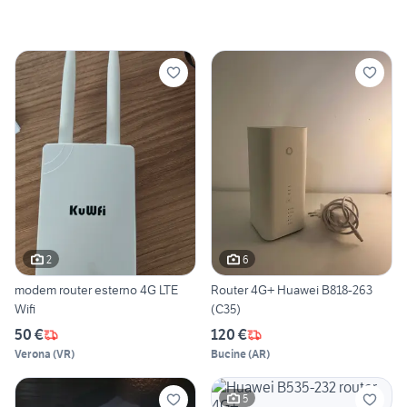
2
6
modem router esterno 4G LTE
Router 4G+ Huawei B818-263
Wifi
(C35)
50 €
120 €
Verona
(
VR
)
Bucine
(
AR
)
5