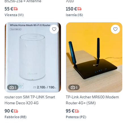
B525s-23a + Antenne
7010
55 €
150 €
Vicenza
(
VI
)
Isernia
(
IS
)
3
6
router con SIM TP-LINK Smart
TP-Link Archer MR600 Modem
Home Deco X20 4G
Router 4G+ (SIM)
90 €
95 €
Fabbrico
(
RE
)
Potenza
(
PZ
)