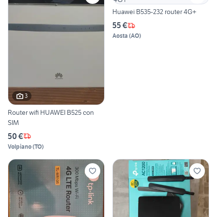
Huawei B535-232 router 4G+
55 €
Aosta
(
AO
)
3
Router wifi HUAWEI B525 con
SIM
50 €
Volpiano
(
TO
)