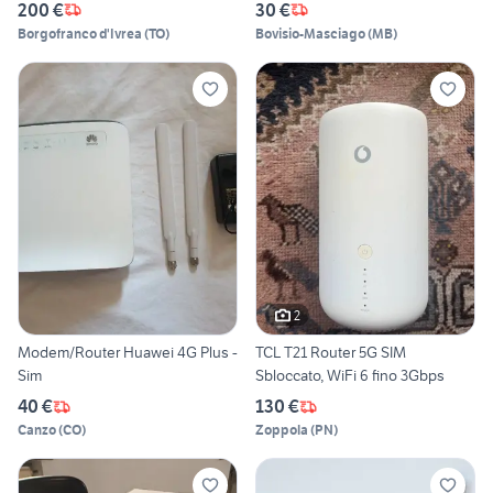
200 €
30 €
Borgofranco d'Ivrea
(
TO
)
Bovisio-Masciago
(
MB
)
2
Modem/Router Huawei 4G Plus -
TCL T21 Router 5G SIM
Sim
Sbloccato, WiFi 6 fino 3Gbps
40 €
130 €
Canzo
(
CO
)
Zoppola
(
PN
)