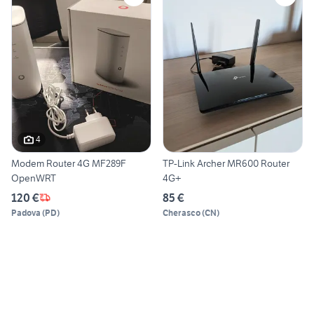
4
Modem Router 4G MF289F
TP-Link Archer MR600 Router
OpenWRT
4G+
120 €
85 €
Padova
(
PD
)
Cherasco
(
CN
)