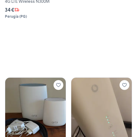
4G LTE Wireless N300M
34 €
Perugia
(
PG
)