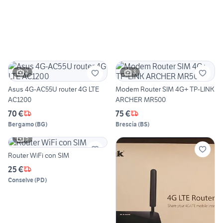
2
3
Asus 4G-AC55U router 4G LTE
Modem Router SIM 4G+ TP-LINK
AC1200
ARCHER MR500
70 €
75 €
Bergamo
(
BG
)
Brescia
(
BS
)
5
Router WiFi con SIM
25 €
Conselve
(
PD
)