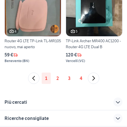
4
5
Router 4G LTE TP-Link TL-MR105
TP-Link Archer MR400 AC1200 -
nuovo, mai aperto
Router 4G LTE Dual B
59 €
120 €
Benevento
(
BN
)
Vercelli
(
VC
)
1
2
3
4
Più cercati
Correlati
Richerche simili
Suggerimenti
Ricerche consigliate
fioriere da esterno in
saponetta wifi 4g
tablet rugged