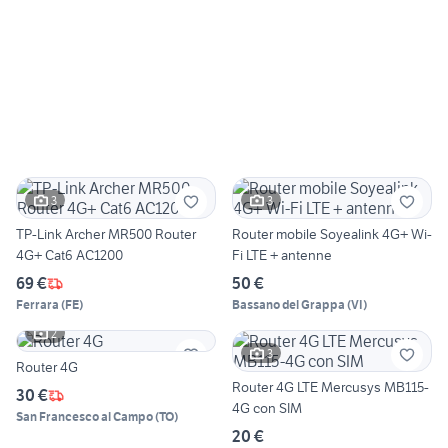
3
3
TP-Link Archer MR500 Router
Router mobile Soyealink 4G+ Wi-
4G+ Cat6 AC1200
Fi LTE + antenne
69 €
50 €
Ferrara
(
FE
)
Bassano del Grappa
(
VI
)
2
3
Router 4G
Router 4G LTE Mercusys MB115-
30 €
4G con SIM
San Francesco al Campo
(
TO
)
20 €