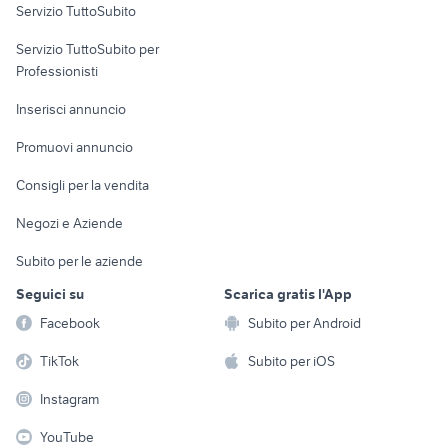
Servizio TuttoSubito
elettronica
per la casa e la
sports e hobby
Servizio TuttoSubito per
persona
Informatica
Animali
Professionisti
Arredamento e
Console e
Accessori per
Casalinghi
Inserisci annuncio
Videogiochi
animali
Elettrodomestici
Promuovi annuncio
Audio/Video
Musica e Film
Giardino e Fai da te
Consigli per la vendita
Fotografia
Libri e Riviste
Abbigliamento e
Negozi e Aziende
Telefonia
Strumenti Musicali
Accessori
Subito per le aziende
Sports
Tutto per i bambini
Seguici su
Scarica gratis l'App
Biciclette
Facebook
Subito per Android
Collezionismo
TikTok
Subito per iOS
Instagram
YouTube