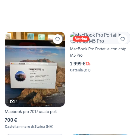
Vetrina
MacBook Pro Portatile con chip
M5 Pro
1.999 €
Catania
(
CT
)
7
Macbook pro 2017 usato pc4
700 €
Castellammare di Stabia
(
NA
)