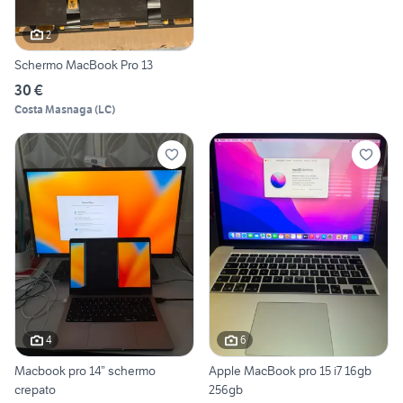
2
Schermo MacBook Pro 13
30 €
Costa Masnaga
(
LC
)
4
6
Macbook pro 14” schermo
Apple MacBook pro 15 i7 16gb
crepato
256gb