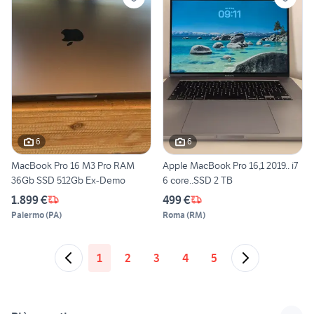
6
6
MacBook Pro 16 M3 Pro RAM
Apple MacBook Pro 16,1 2019.. i7
36Gb SSD 512Gb Ex-Demo
6 core..SSD 2 TB
1.899 €
499 €
Palermo
(
PA
)
Roma
(
RM
)
1
2
3
4
5