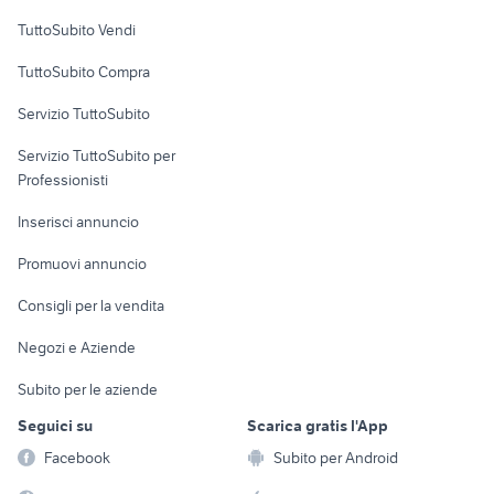
Case vacanza
TuttoSubito Vendi
Uffici e Locali
TuttoSubito Compra
commerciali
Servizio TuttoSubito
elettronica
per la casa e la
sports e hobby
Servizio TuttoSubito per
persona
Informatica
Animali
Professionisti
Arredamento e
Console e
Accessori per
Casalinghi
Inserisci annuncio
Videogiochi
animali
Elettrodomestici
Promuovi annuncio
Audio/Video
Musica e Film
Giardino e Fai da te
Consigli per la vendita
Fotografia
Libri e Riviste
Abbigliamento e
Negozi e Aziende
Telefonia
Strumenti Musicali
Accessori
Subito per le aziende
Sports
Tutto per i bambini
Seguici su
Scarica gratis l'App
Biciclette
Facebook
Subito per Android
Collezionismo