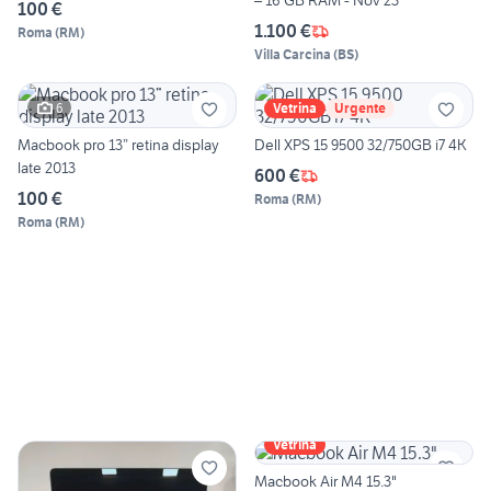
– 16 GB RAM - Nov 23
100 €
1.100 €
Roma
(
RM
)
Villa Carcina
(
BS
)
6
Vetrina
Urgente
Macbook pro 13” retina display
Dell XPS 15 9500 32/750GB i7 4K
late 2013
600 €
100 €
Roma
(
RM
)
Roma
(
RM
)
Vetrina
Macbook Air M4 15.3"