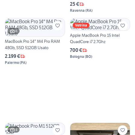
25 €
Ravenna
(
RA
)
Vetrina
6
Apple MacBook Pro 15 Intel
MacBook Pro 14″ M4 Pro RAM
QuadCore i7 2.7Ghz
48Gb, SSD 512GB Usato
700 €
2.199 €
Bologna
(
BO
)
Palermo
(
PA
)
4