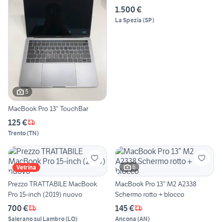
1.500 €
La Spezia
(
SP
)
5
MacBook Pro 13” TouchBar
125 €
Trento
(
TN
)
6
Vetrina
Prezzo TRATTABILE MacBook
MacBook Pro 13” M2 A2338
Pro 15-inch (2019) nuovo
Schermo rotto + blocco
700 €
145 €
Salerano sul Lambro
(
LO
)
Ancona
(
AN
)