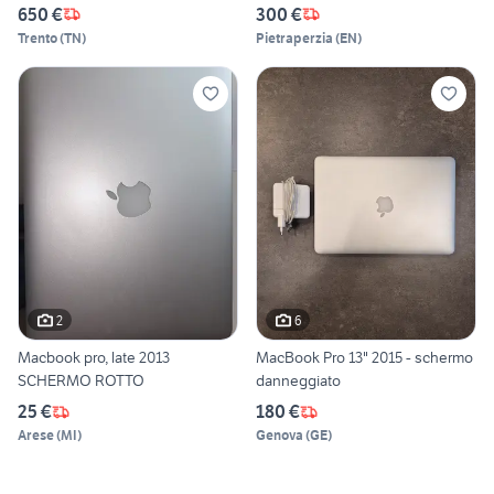
650 €
300 €
Trento
(
TN
)
Pietraperzia
(
EN
)
2
6
Macbook pro, late 2013
MacBook Pro 13" 2015 - schermo
SCHERMO ROTTO
danneggiato
25 €
180 €
Arese
(
MI
)
Genova
(
GE
)