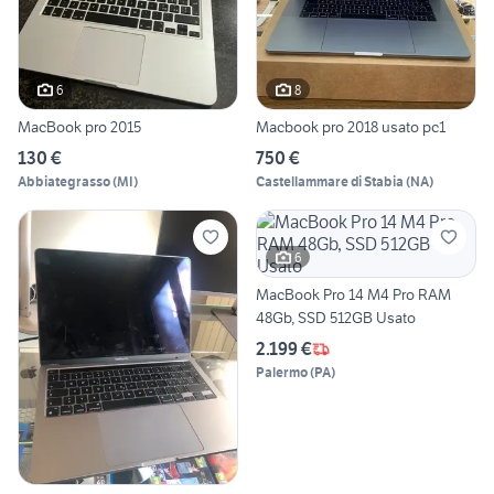
6
8
MacBook pro 2015
Macbook pro 2018 usato pc1
130 €
750 €
Abbiategrasso
(
MI
)
Castellammare di Stabia
(
NA
)
6
MacBook Pro 14 M4 Pro RAM
48Gb, SSD 512GB Usato
2.199 €
Palermo
(
PA
)