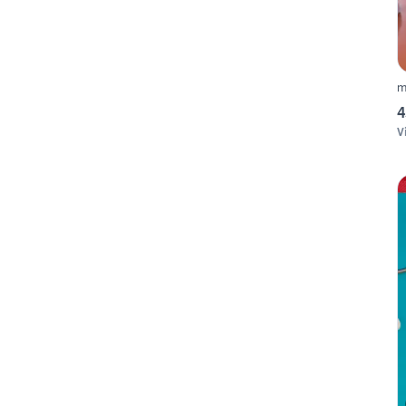
m
4
V