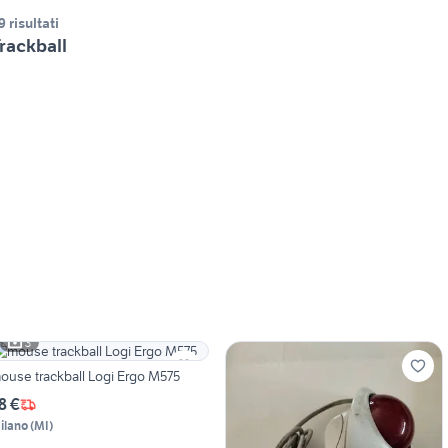
9 risultati
rackball
3
ouse trackball Logi Ergo M575
8 €
ilano
(
MI
)