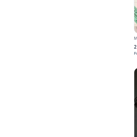
M
2
F