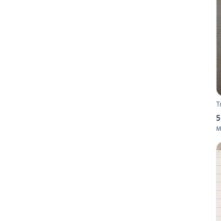
T
5
M