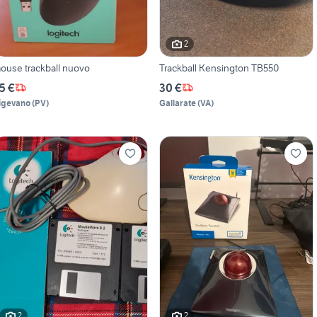
2
ouse trackball nuovo
Trackball Kensington TB550
5 €
30 €
igevano
(
PV
)
Gallarate
(
VA
)
2
2