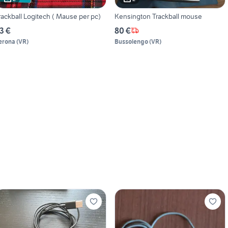
rackball Logitech ( Mause per pc)
Kensington Trackball mouse
3 €
80 €
erona
(
VR
)
Bussolengo
(
VR
)