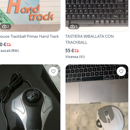
2
5
ouse Trackball Primax Hand Track
TASTIERA IMBALLATA CON
TRACKBALL
0 €
55 €
rascati
(
RM
)
Vicenza
(
VI
)