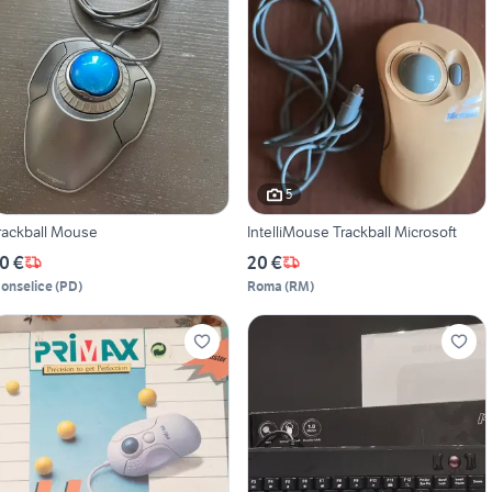
5
rackball Mouse
IntelliMouse Trackball Microsoft
0 €
20 €
onselice
(
PD
)
Roma
(
RM
)