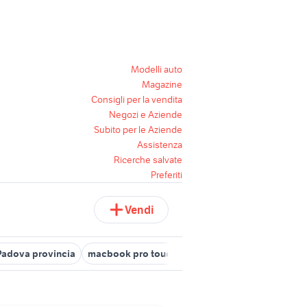
Modelli auto
Magazine
Consigli per la vendita
Negozi e Aziende
Subito per le Aziende
Assistenza
Ricerche salvate
Preferiti
Vendi
 Padova provincia
macbook pro touch bar
omen x
tastiera pc