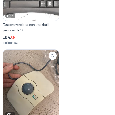
4
Tastiera wireless con trackball
periboard-703
10 €
Torino
(
TO
)
3