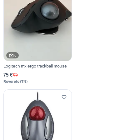
6
Logitech mx ergo trackball mouse
75 €
Rovereto
(
TN
)