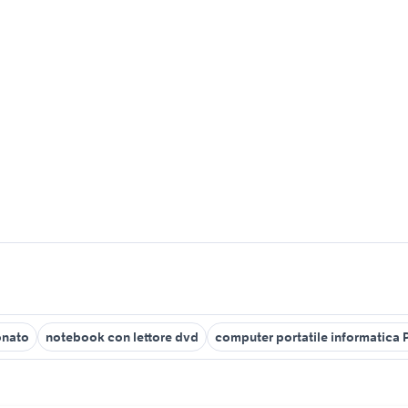
onato
notebook con lettore dvd
computer portatile informatica