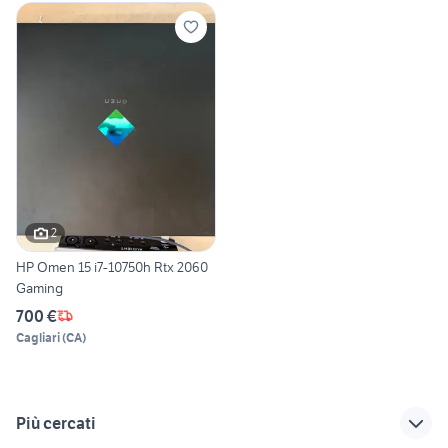
2
HP Omen 15 i7-10750h Rtx 2060
Gaming
700 €
Cagliari
(
CA
)
Più cercati