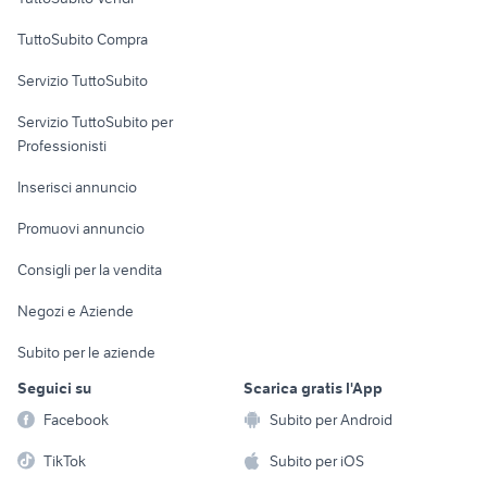
Uffici e Locali
TuttoSubito Compra
commerciali
Servizio TuttoSubito
elettronica
per la casa e la
sports e hobby
Servizio TuttoSubito per
persona
Informatica
Animali
Professionisti
Arredamento e
Console e
Accessori per
Casalinghi
Inserisci annuncio
Videogiochi
animali
Elettrodomestici
Promuovi annuncio
Audio/Video
Musica e Film
Giardino e Fai da te
Consigli per la vendita
Fotografia
Libri e Riviste
Abbigliamento e
Negozi e Aziende
Telefonia
Strumenti Musicali
Accessori
Subito per le aziende
Sports
Tutto per i bambini
Seguici su
Scarica gratis l'App
Biciclette
Facebook
Subito per Android
Collezionismo
TikTok
Subito per iOS