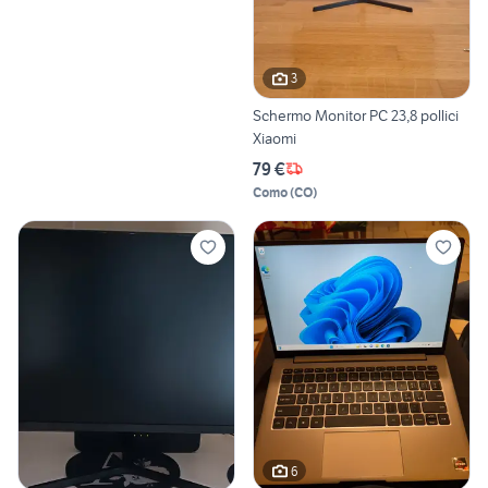
3
Schermo Monitor PC 23,8 pollici
Xiaomi
79 €
Como
(
CO
)
6