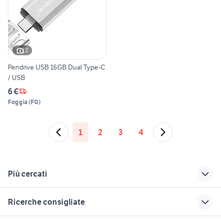
2
Pendrive USB 16GB Dual Type-C
/ USB
6 €
Foggia
(
FG
)
1
2
3
4
Più cercati
Correlati
Richerche simili
Suggerimenti
Ricerche consigliate
pc client
xps 15
saponetta wifi
stampante hp officejet 2620
thunderbolt ethernet