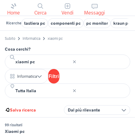
Home
Cerca
Vendi
Messaggi
tastiera pc
componenti pc
pc monitor
kraun pc
Ricerche
Subito
Informatica
xiaomi pc
Cosa cerchi?
Filtri
Informatica
Salva ricerca
Dal più rilevante
99 risultati
Xiaomi pc