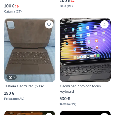
200 €
100 €
Gela
(
CL
)
Catania
(
CT
)
3
Tastiera Xiaomi Pad 7/7 Pro
Xiaomi pad 7 pro con focus
keyboard
190 €
530 €
Felizzano
(
AL
)
Treviso
(
TV
)