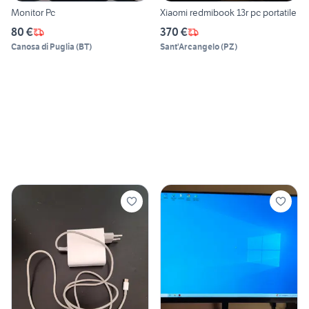
Monitor Pc
Xiaomi redmibook 13r pc portatile
80 €
370 €
Canosa di Puglia
(
BT
)
Sant'Arcangelo
(
PZ
)