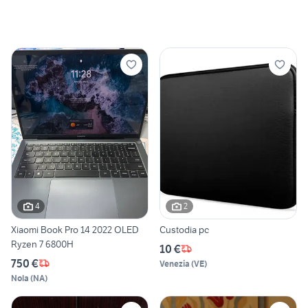
4
2
Xiaomi Book Pro 14 2022 OLED
Custodia pc
Ryzen 7 6800H
10 €
750 €
Venezia
(
VE
)
Nola
(
NA
)