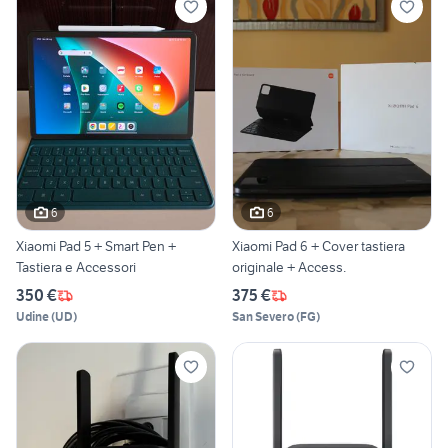
6
6
Xiaomi Pad 5 + Smart Pen +
Xiaomi Pad 6 + Cover tastiera
Tastiera e Accessori
originale + Access.
350 €
375 €
Udine
(
UD
)
San Severo
(
FG
)