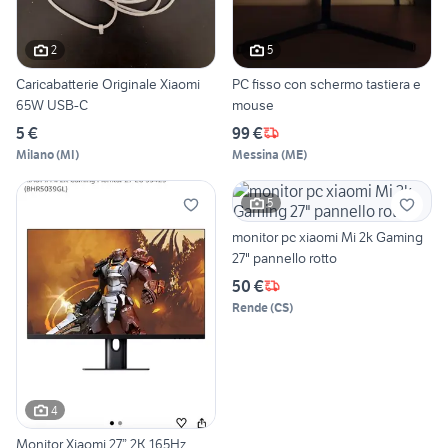
2
5
Caricabatterie Originale Xiaomi
PC fisso con schermo tastiera e
65W USB-C
mouse
5 €
99 €
Milano
(
MI
)
Messina
(
ME
)
5
monitor pc xiaomi Mi 2k Gaming
27" pannello rotto
50 €
Rende
(
CS
)
4
Monitor Xiaomi 27” 2K 165Hz