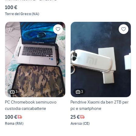
100 €
Torre del Greco
(
NA
)
3
3
PC Chromebook seminuovo
Pendrive Xiaomi da ben 2TB per
custodia caricabatterie
pc e smartphone
100 €
25 €
Roma
(
RM
)
Aversa
(
CE
)