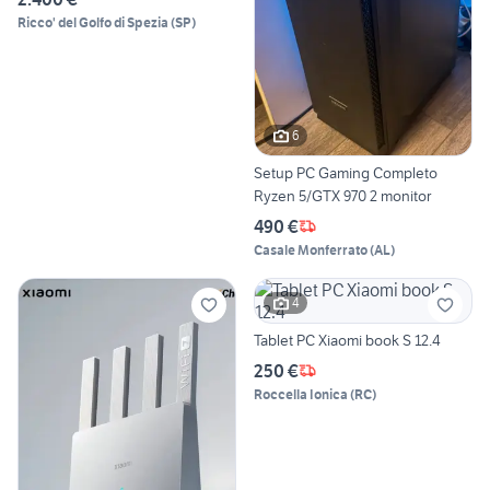
Ricco' del Golfo di Spezia
(
SP
)
6
Setup PC Gaming Completo
Ryzen 5/GTX 970 2 monitor
490 €
Casale Monferrato
(
AL
)
4
Tablet PC Xiaomi book S 12.4
250 €
Roccella Ionica
(
RC
)