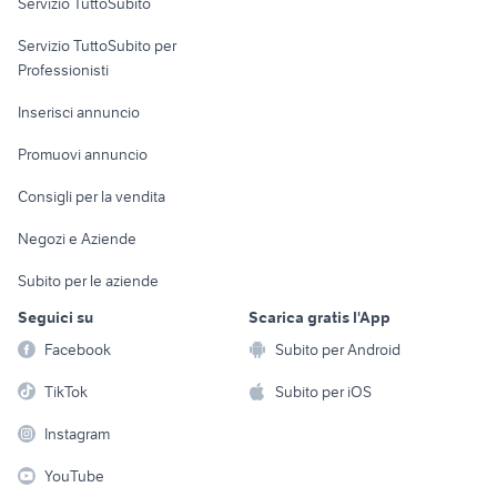
Servizio TuttoSubito
elettronica
per la casa e la
sports e hobby
Servizio TuttoSubito per
persona
Informatica
Animali
Professionisti
Arredamento e
Console e
Accessori per
Casalinghi
Inserisci annuncio
Videogiochi
animali
Elettrodomestici
Promuovi annuncio
Audio/Video
Musica e Film
Giardino e Fai da te
Consigli per la vendita
Fotografia
Libri e Riviste
Abbigliamento e
Negozi e Aziende
Telefonia
Strumenti Musicali
Accessori
Subito per le aziende
Sports
Tutto per i bambini
Seguici su
Scarica gratis l'App
Biciclette
Facebook
Subito per Android
Collezionismo
TikTok
Subito per iOS
Instagram
YouTube