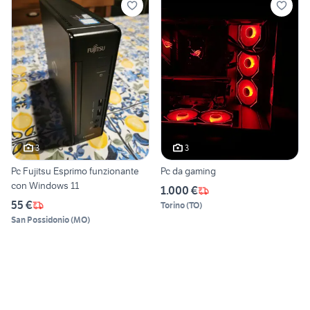
3
3
Pc Fujitsu Esprimo funzionante
Pc da gaming
con Windows 11
1.000 €
55 €
Torino
(
TO
)
San Possidonio
(
MO
)