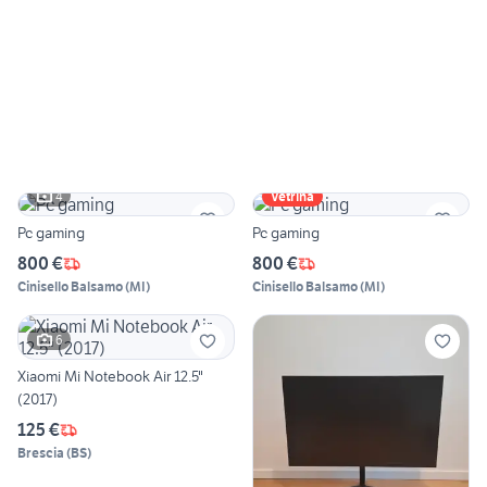
4
Vetrina
Pc gaming
Pc gaming
800 €
800 €
Cinisello Balsamo
(
MI
)
Cinisello Balsamo
(
MI
)
6
Xiaomi Mi Notebook Air 12.5"
(2017)
125 €
Brescia
(
BS
)