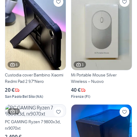
6
3
Custodia cover Bambino Xiaomi
Mi Portable Mouse Silver
Redmi Pad 2 9.7"Nero
Wireless – Nuovo
20 €
40 €
San Paolo Bel Sito
(
NA
)
Firenze
(
FI
)
3
PC GAMING Ryzen 7 9800x3d,
rx9070xt
2.400 €