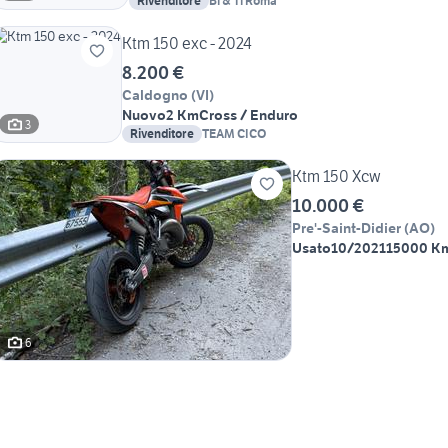
Rivenditore
Bi & Ti Roma
Ktm 150 exc - 2024
8.200 €
Caldogno
(
VI
)
Nuovo
2 Km
Cross / Enduro
3
Rivenditore
TEAM CICO
Ktm 150 Xcw
10.000 €
Pre'-Saint-Didier
(
AO
)
Usato
10/2021
15000 K
6