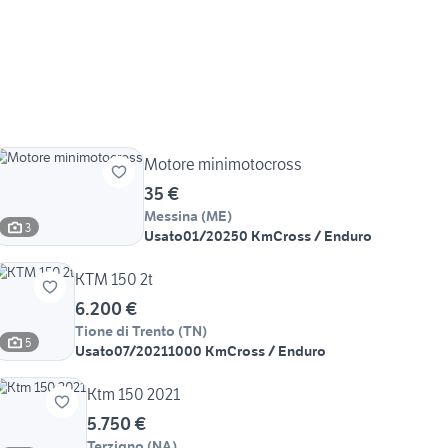
Motore minimotocross
35 €
Messina
(
ME
)
3
Usato
01/2025
0 Km
Cross / Enduro
KTM 150 2t
6.200 €
Tione di Trento
(
TN
)
5
Usato
07/2021
1000 Km
Cross / Enduro
Ktm 150 2021
5.750 €
Terzigno
(
NA
)