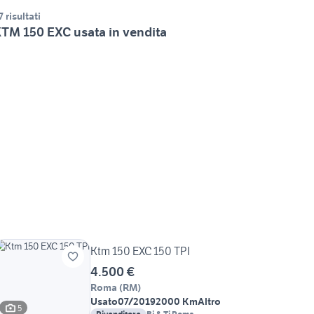
7 risultati
TM 150 EXC usata in vendita
Ktm 150 EXC 150 TPI
4.500 €
Roma
(
RM
)
Usato
07/2019
2000 Km
Altro
5