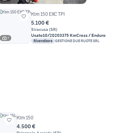
Ktm 150 EXC TPI
5.100 €
Siracusa
(
SR
)
Usato
10/2020
3375 Km
Cross / Enduro
7
Rivenditore
GESTIONE DUE RUOTE SRL
Ktm 150
4.500 €