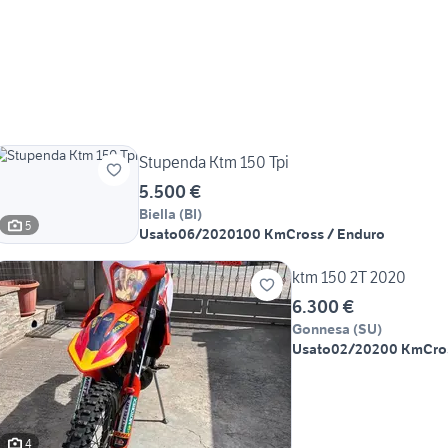
Stupenda Ktm 150 Tpi
5.500 €
Biella
(
BI
)
5
Usato
06/2020
100 Km
Cross / Enduro
ktm 150 2T 2020
6.300 €
Gonnesa
(
SU
)
Usato
02/2020
0 Km
Cro
4