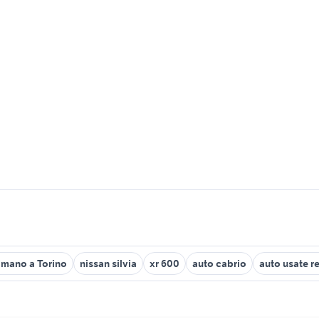
mano a Torino
nissan silvia
xr 600
auto cabrio
auto usate r