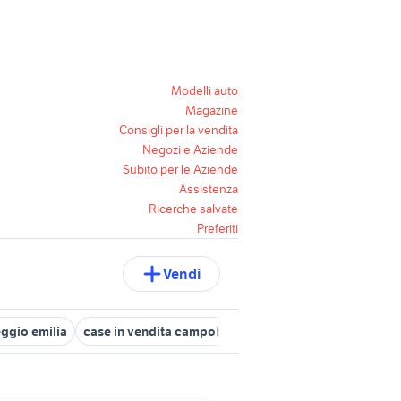
Modelli auto
Magazine
Consigli per la vendita
Negozi e Aziende
Subito per le Aziende
Assistenza
Ricerche salvate
Preferiti
Vendi
eggio emilia
case in vendita campobasso
pecore in vendita sar