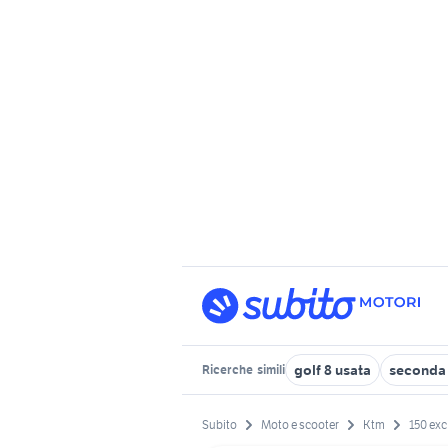
golf 8 usata
seconda 
Ricerche
simili
Subito
Moto e scooter
Ktm
150 exc