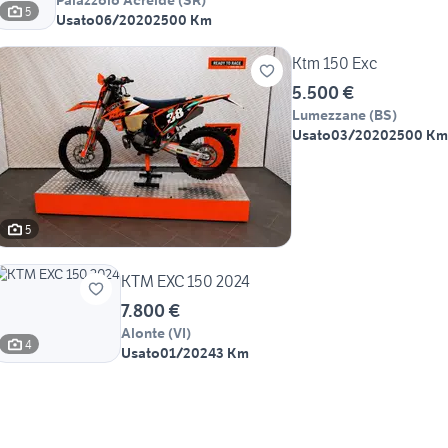
Palazzolo Acreide
(
SR
)
5
Usato
06/2020
2500 Km
Ktm 150 Exc
5.500 €
Lumezzane
(
BS
)
Usato
03/2020
2500 Km
5
KTM EXC 150 2024
7.800 €
Alonte
(
VI
)
4
Usato
01/2024
3 Km