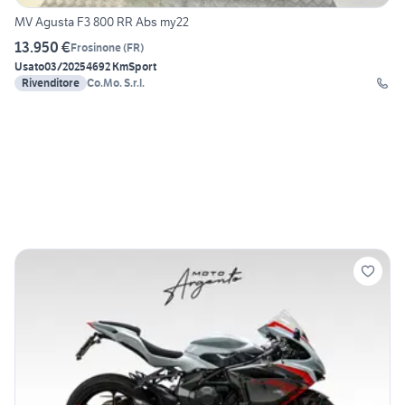
MV Agusta F3 800 RR Abs my22
13.950 €
Frosinone
(
FR
)
Usato
03/2025
4692 Km
Sport
Rivenditore
Co.Mo. S.r.l.