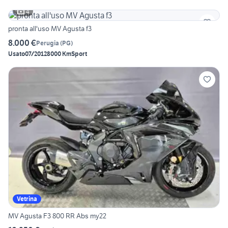
4
pronta all'uso MV Agusta f3
8.000 €
Perugia
(
PG
)
Usato
07/2012
8000 Km
Sport
Vetrina
MV Agusta F3 800 RR Abs my22