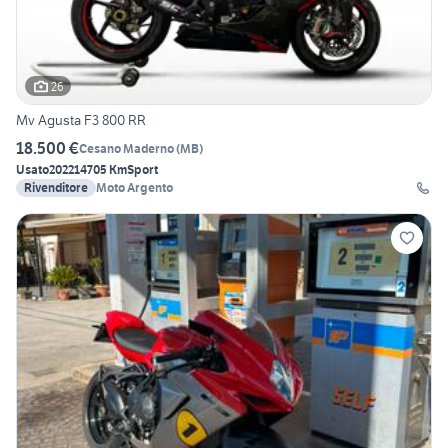
26
Mv Agusta F3 800 RR
18.500 €
Cesano Maderno
(
MB
)
Usato
2022
14705 Km
Sport
Rivenditore
Moto Argento