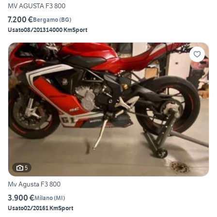
MV AGUSTA F3 800
7.200 €
Bergamo
(
BG
)
Usato
08/2013
14000 Km
Sport
5
Mv Agusta F3 800
3.900 €
Milano
(
MI
)
Usato
02/2016
1 Km
Sport