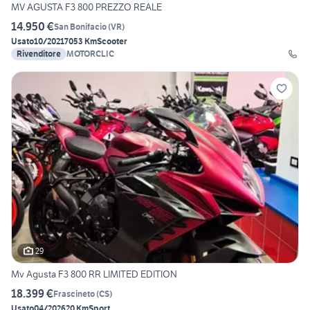
MV AGUSTA F3 800 PREZZO REALE
14.950 €
San Bonifacio
(
VR
)
Usato
10/2021
7053 Km
Scooter
Rivenditore
MOTORCLIC
29
Mv Agusta F3 800 RR LIMITED EDITION
18.399 €
Frascineto
(
CS
)
Usato
04/2026
20 Km
Sport