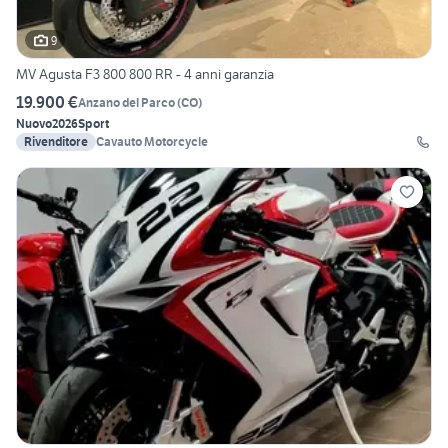
9
MV Agusta F3 800 800 RR - 4 anni garanzia
19.900 €
Anzano del Parco
(
CO
)
Nuovo
2026
Sport
Rivenditore
Cavauto Motorcycle