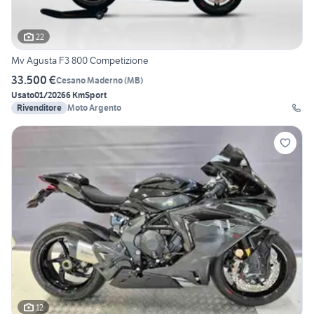
22
Mv Agusta F3 800 Competizione
33.500 €
Cesano Maderno
(
MB
)
Usato
01/2026
6 Km
Sport
Rivenditore
Moto Argento
12