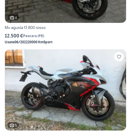
4
Mv agusta f3 800 rosso
12.500 €
Pescara
(
PE
)
Usato
06/2022
20000 Km
Sport
5