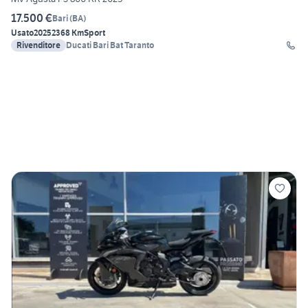
17.500 €
Bari
(
BA
)
Usato
2025
2368 Km
Sport
Rivenditore
Ducati Bari Bat Taranto