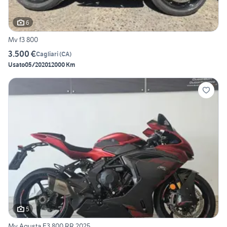
6
Mv f3 800
3.500 €
Cagliari
(
CA
)
Usato
05/2020
12000 Km
5
Mv Agusta F3 800 RR 2025