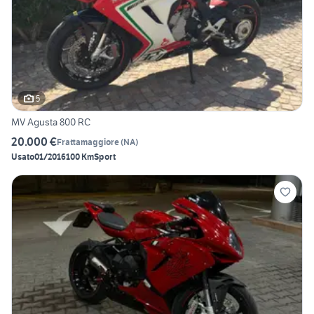
5
MV Agusta 800 RC
20.000 €
Frattamaggiore
(
NA
)
Usato
01/2016
100 Km
Sport