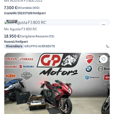
MV AGUSTA F3 800 2013
7.300 €
Mirandola
(
MO
)
Usato
06/2013
37100 Km
Sport
17
Mv Agusta F3 800 RC
18.950 €
Corigliano-Rossano
(
CS
)
Nuovo
1 Km
Sport
Rivenditore
GRUPPO AVERSENTE