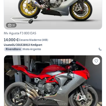
18
Mv Agusta F3 800 EAS
14.000 €
Cesano Maderno
(
MB
)
Usato
01/2015
26913 Km
Sport
Rivenditore
Moto Argento