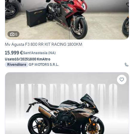
6
Mv Agusta F3 800 RR KIT RACING 1800KM
15.999 €
Sant'Anastasia
(
NA
)
Usato
10/2025
1800 Km
Altro
Rivenditore
GP MOTORS S.R.L.