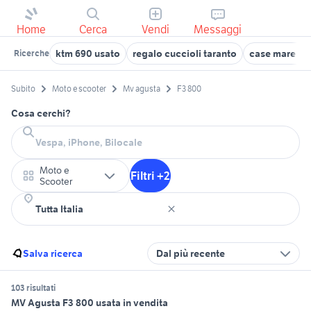
Home
Cerca
Vendi
Messaggi
ktm 690 usato
regalo cuccioli taranto
case mare to
Ricerche
Subito
Moto e scooter
Mv agusta
F3 800
Cosa cerchi?
Moto e
Filtri +2
Scooter
Salva ricerca
Dal più recente
103 risultati
MV Agusta F3 800 usata in vendita