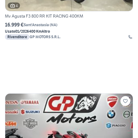
4
Mv Agusta F3 800 RR KIT RACING 400KM
16.999 €
Sant'Anastasia
(
NA
)
Usato
01/2026
400 Km
Altro
Rivenditore
GP MOTORS S.R.L.