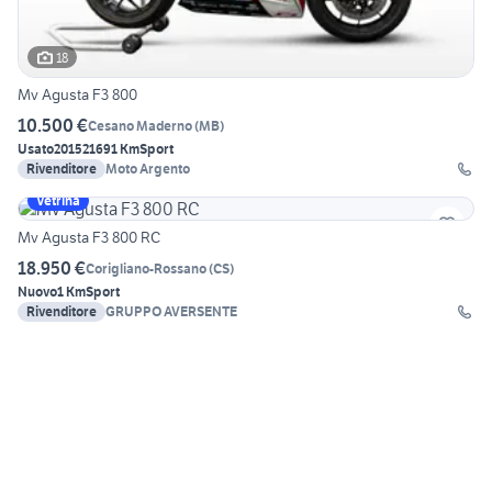
18
Mv Agusta F3 800
10.500 €
Cesano Maderno
(
MB
)
Usato
2015
21691 Km
Sport
Rivenditore
Moto Argento
Vetrina
Mv Agusta F3 800 RC
18.950 €
Corigliano-Rossano
(
CS
)
Nuovo
1 Km
Sport
Rivenditore
GRUPPO AVERSENTE