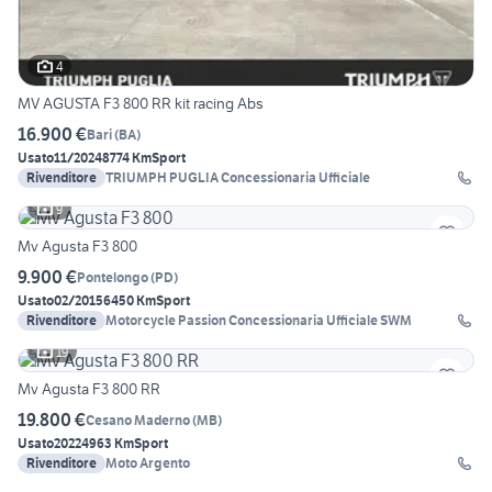
4
MV AGUSTA F3 800 RR kit racing Abs
16.900 €
Bari
(
BA
)
Usato
11/2024
8774 Km
Sport
Rivenditore
TRIUMPH PUGLIA Concessionaria Ufficiale
9
Mv Agusta F3 800
9.900 €
Pontelongo
(
PD
)
Usato
02/2015
6450 Km
Sport
Rivenditore
Motorcycle Passion Concessionaria Ufficiale SWM
19
Mv Agusta F3 800 RR
19.800 €
Cesano Maderno
(
MB
)
Usato
2022
4963 Km
Sport
Rivenditore
Moto Argento