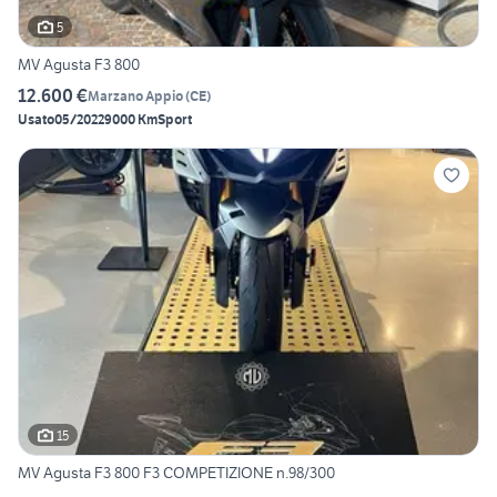
5
MV Agusta F3 800
12.600 €
Marzano Appio
(
CE
)
Usato
05/2022
9000 Km
Sport
15
MV Agusta F3 800 F3 COMPETIZIONE n.98/300