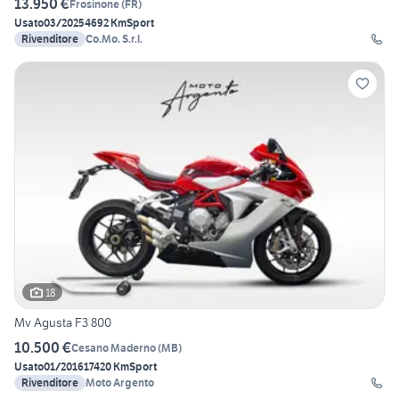
13.950 €
Frosinone
(
FR
)
Usato
03/2025
4692 Km
Sport
Rivenditore
Co.Mo. S.r.l.
18
Mv Agusta F3 800
10.500 €
Cesano Maderno
(
MB
)
Usato
01/2016
17420 Km
Sport
Rivenditore
Moto Argento