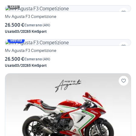
6
Mv Agusta F3 Competizione
26.500 €
Camerano
(
AN
)
Usato
03/2026
5 Km
Sport
Vetrina
Mv Agusta F3 Competizione
26.500 €
Camerano
(
AN
)
Usato
03/2026
5 Km
Sport