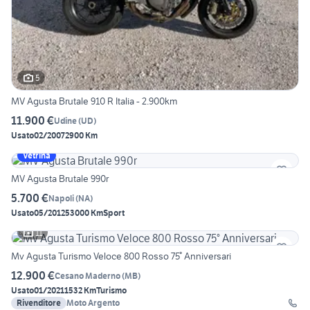
5
MV Agusta Brutale 910 R Italia - 2.900km
11.900 €
Udine
(
UD
)
Usato
02/2007
2900 Km
Vetrina
MV Agusta Brutale 990r
5.700 €
Napoli
(
NA
)
Usato
05/2012
53000 Km
Sport
11
Mv Agusta Turismo Veloce 800 Rosso 75° Anniversari
12.900 €
Cesano Maderno
(
MB
)
Usato
01/2021
1532 Km
Turismo
Rivenditore
Moto Argento