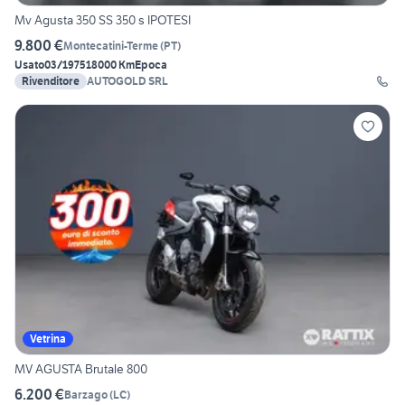
Mv Agusta 350 SS 350 s IPOTESI
9.800 €
Montecatini-Terme
(
PT
)
Usato
03/1975
18000 Km
Epoca
Rivenditore
AUTOGOLD SRL
Vetrina
MV AGUSTA Brutale 800
6.200 €
Barzago
(
LC
)