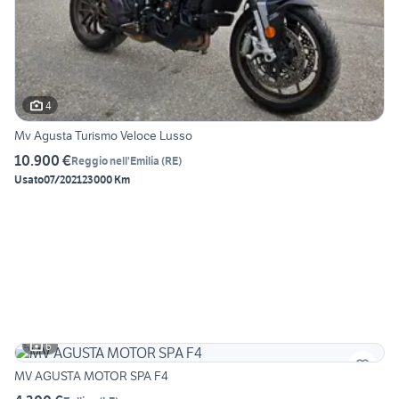
4
Mv Agusta Turismo Veloce Lusso
10.900 €
Reggio nell'Emilia
(
RE
)
Usato
07/2021
23000 Km
6
MV AGUSTA MOTOR SPA F4