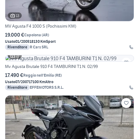
13
MV Agusta F4 1000 S (Pochissimi KM)
19.000 €
Capolona
(
AR
)
Usato
01/2005
18130 Km
Sport
Rivenditore
R Cars SRL
15
Mv Agusta Brutale 910 F4 TAMBURINI T1 N. 02/99
17.490 €
Reggio nell'Emilia
(
RE
)
Usato
07/2007
17100 Km
Altro
Rivenditore
EFFEMOTORS S.R.L.