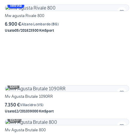
Vetrina
Mw agusta Rivale 800
6.900 €
Alzano Lombardo
(
BG
)
Usato
05/2016
23500 Km
Sport
6
Mv Agusta Brutale 1090RR
7.350 €
Villacidro
(
VS
)
Usato
12/2010
39000 Km
Sport
20
Mv Agusta Brutale 800