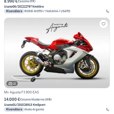
8.990 €
Cassino
(
FR
)
Usato
06/2022
22797 Km
Altro
Rivenditore
ROSSI MOTO / YAMAHA / USATO
18
Mv Agusta F3 800 EAS
14.000 €
Cesano Maderno
(
MB
)
Usato
01/2015
26913 Km
Sport
Rivenditore
Moto Argento