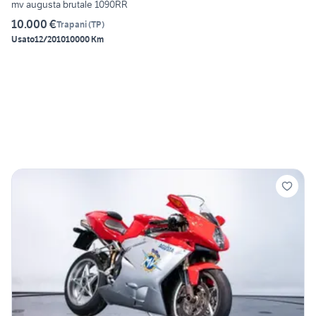
mv augusta brutale 1090RR
10.000 €
Trapani
(
TP
)
Usato
12/2010
10000 Km