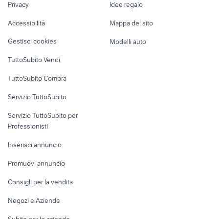
Privacy
Idee regalo
Garage e box
motore fuoribordo 6 cv 4 tempi
fiat punto usata bologna
Caravan e Camper
Accessibilità
Mappa del sito
Loft, mansarde e
Veicoli commerciali
altro
Gestisci cookies
Modelli auto
Case vacanza
TuttoSubito Vendi
Uffici e Locali
TuttoSubito Compra
commerciali
Servizio TuttoSubito
elettronica
per la casa e la
sports e hobby
Servizio TuttoSubito per
persona
Informatica
Animali
Professionisti
Arredamento e
Console e
Accessori per
Casalinghi
Inserisci annuncio
Videogiochi
animali
Elettrodomestici
Promuovi annuncio
Audio/Video
Musica e Film
Giardino e Fai da te
Consigli per la vendita
Fotografia
Libri e Riviste
Abbigliamento e
Negozi e Aziende
Telefonia
Strumenti Musicali
Accessori