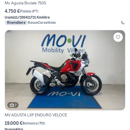
Mv Agusta Brutale 750S
4.750 €
Pistoia
(
PT
)
Usato
11/2004
11721 Km
Altro
Rivenditore
RossoCorseMoto
7
MV AGUSTA LXP ENDURO VELOCE
19.000 €
Beinasco
(
TO
)
Nuovo
Altro