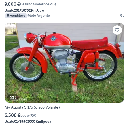
9.000 €
Cesano Maderno
(
MB
)
Usato
2017
10752 Km
Altro
Rivenditore
Moto Argento
6
Mv Agusta S 175 (disco Volante)
6.500 €
Lugo
(
RA
)
Usato
01/1950
2000 Km
Epoca