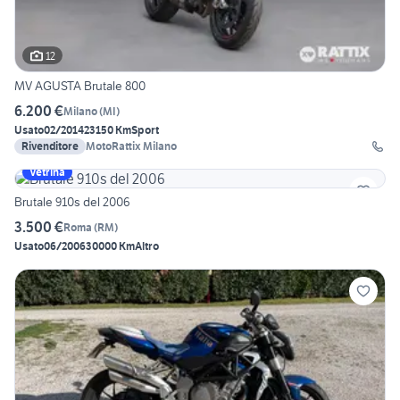
12
MV AGUSTA Brutale 800
6.200 €
Milano
(
MI
)
Usato
02/2014
23150 Km
Sport
Rivenditore
MotoRattix Milano
Vetrina
Brutale 910s del 2006
3.500 €
Roma
(
RM
)
Usato
06/2006
30000 Km
Altro