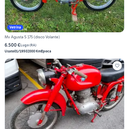
Vetrina
Mv Agusta S 175 (disco Volante)
6.500 €
Lugo
(
RA
)
Usato
01/1950
2000 Km
Epoca