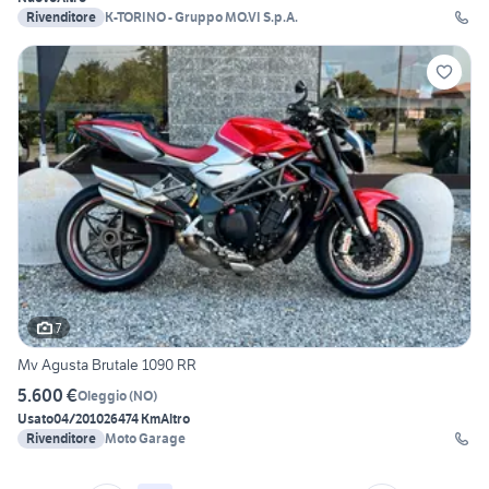
Rivenditore
K-TORINO - Gruppo MO.VI S.p.A.
7
Mv Agusta Brutale 1090 RR
5.600 €
Oleggio
(
NO
)
Usato
04/2010
26474 Km
Altro
Rivenditore
Moto Garage