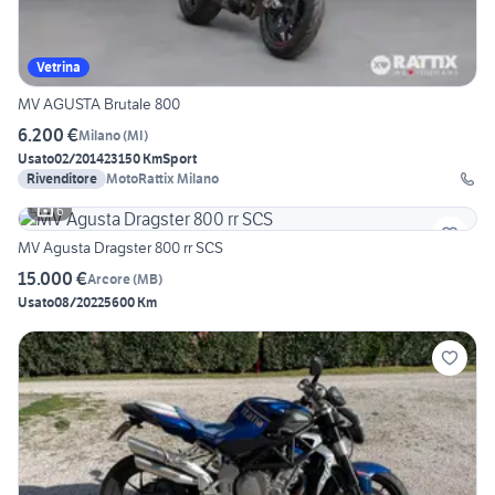
Vetrina
MV AGUSTA Brutale 800
6.200 €
Milano
(
MI
)
Usato
02/2014
23150 Km
Sport
Rivenditore
MotoRattix Milano
6
MV Agusta Dragster 800 rr SCS
15.000 €
Arcore
(
MB
)
Usato
08/2022
5600 Km