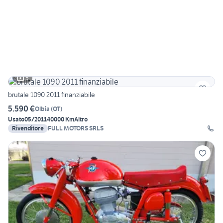
5
brutale 1090 2011 finanziabile
5.590 €
Olbia
(
OT
)
Usato
05/2011
40000 Km
Altro
Rivenditore
FULL MOTORS SRLS