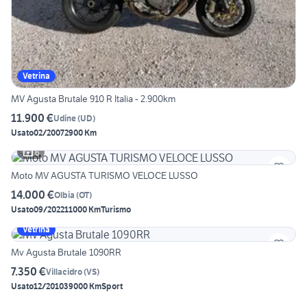
Vetrina
MV Agusta Brutale 910 R Italia - 2.900km
11.900 €
Udine
(
UD
)
Usato
02/2007
2900 Km
6
Moto MV AGUSTA TURISMO VELOCE LUSSO
14.000 €
Olbia
(
OT
)
Usato
09/2022
11000 Km
Turismo
Vetrina
Mv Agusta Brutale 1090RR
7.350 €
Villacidro
(
VS
)
Usato
12/2010
39000 Km
Sport