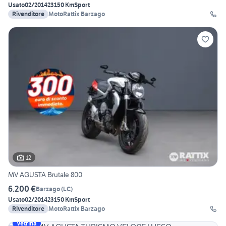
Usato
02/2014
23150 Km
Sport
Rivenditore
MotoRattix Barzago
12
MV AGUSTA Brutale 800
6.200 €
Barzago
(
LC
)
Usato
02/2014
23150 Km
Sport
Rivenditore
MotoRattix Barzago
Vetrina