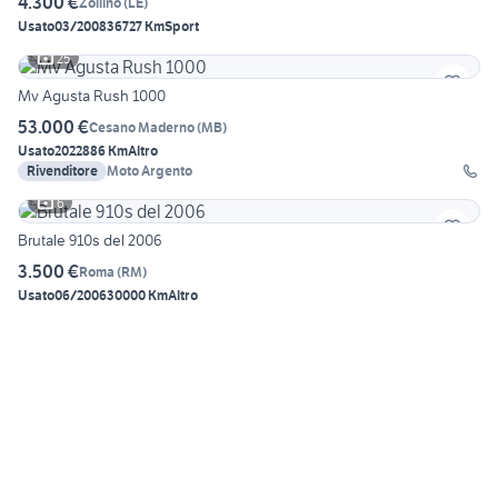
4.300 €
Zollino
(
LE
)
Usato
03/2008
36727 Km
Sport
25
Mv Agusta Rush 1000
53.000 €
Cesano Maderno
(
MB
)
Usato
2022
886 Km
Altro
Rivenditore
Moto Argento
6
Brutale 910s del 2006
3.500 €
Roma
(
RM
)
Usato
06/2006
30000 Km
Altro