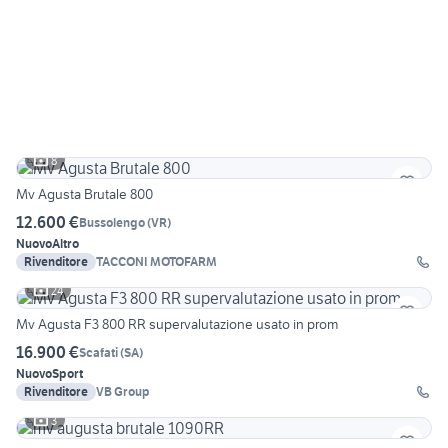
8
Mv Agusta Brutale 800
12.600 €
Bussolengo
(
VR
)
Nuovo
Altro
Rivenditore
TACCONI MOTOFARM
24
Mv Agusta F3 800 RR supervalutazione usato in prom
16.900 €
Scafati
(
SA
)
Nuovo
Sport
Rivenditore
VB Group
3