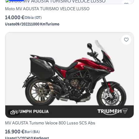
Moto MV AGUSTA TURISMO VELOCE LUSSO
14.000 €
Olbia
(
OT
)
Usato
09/2022
11000 Km
Turismo
6
MV AGUSTA Turismo Veloce 800 Lusso SCS Abs
16.900 €
Bari
(
BA
)
Usato
12/2024
10 Km
Sport