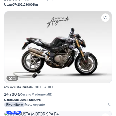
Usato
07/2021
23000 Km
23
Mv Agusta Brutale 910 GLADIO
14.700 €
Cesano Maderno
(
MB
)
Usato
2005
20964 Km
Altro
Rivenditore
Moto Argento
Vetrina