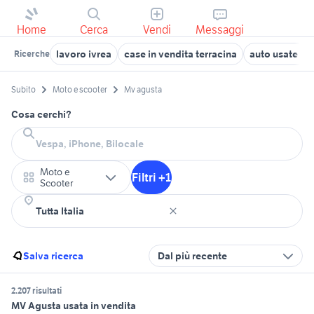
Home
Cerca
Vendi
Messaggi
lavoro ivrea
case in vendita terracina
auto usate chi
Ricerche
Subito
Moto e scooter
Mv agusta
Cosa cerchi?
Moto e
Filtri +1
Scooter
Salva ricerca
Dal più recente
2.207 risultati
MV Agusta usata in vendita