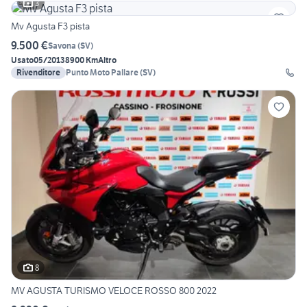
3
Mv Agusta F3 pista
9.500 €
Savona
(
SV
)
Usato
05/2013
8900 Km
Altro
Rivenditore
Punto Moto Pallare (SV)
8
MV AGUSTA TURISMO VELOCE ROSSO 800 2022