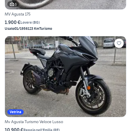
6
MV Agusta 175
1.900 €
Lovere
(
BG
)
Usato
01/1956
123 Km
Turismo
Vetrina
Mv Agusta Turismo Veloce Lusso
10.900 €
Reggio nell'Emilia
(
RE
)