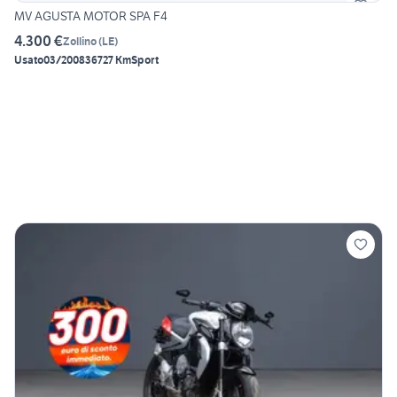
MV AGUSTA MOTOR SPA F4
4.300 €
Zollino
(
LE
)
Usato
03/2008
36727 Km
Sport