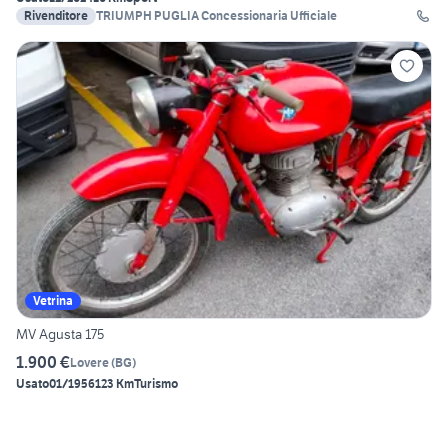
Rivenditore
TRIUMPH PUGLIA Concessionaria Ufficiale
Vetrina
MV Agusta 175
1.900 €
Lovere
(
BG
)
Usato
01/1956
123 Km
Turismo