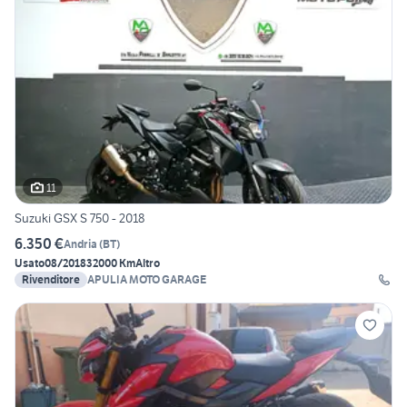
11
Suzuki GSX S 750 - 2018
6.350 €
Andria
(
BT
)
Usato
08/2018
32000 Km
Altro
Rivenditore
APULIA MOTO GARAGE