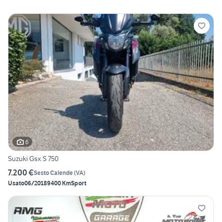
6
Suzuki Gsx S 750
7.200 €
Sesto Calende
(
VA
)
Usato
06/2018
9400 Km
Sport