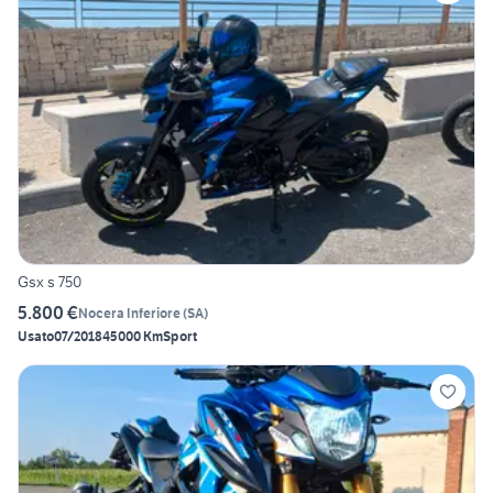
Gsx s 750
5.800 €
Nocera Inferiore
(
SA
)
Usato
07/2018
45000 Km
Sport