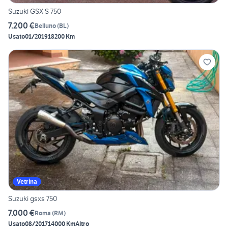
Suzuki GSX S 750
7.200 €
Belluno
(
BL
)
Usato
01/2019
18200 Km
Vetrina
Suzuki gsxs 750
7.000 €
Roma
(
RM
)
Usato
08/2017
14000 Km
Altro