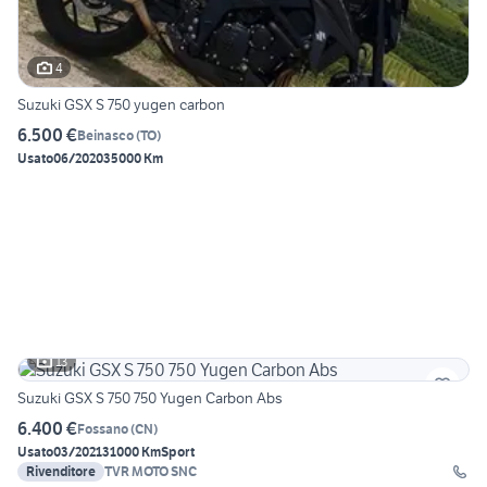
4
Suzuki GSX S 750 yugen carbon
6.500 €
Beinasco
(
TO
)
Usato
06/2020
35000 Km
13
Suzuki GSX S 750 750 Yugen Carbon Abs
6.400 €
Fossano
(
CN
)
Usato
03/2021
31000 Km
Sport
Rivenditore
TVR MOTO SNC