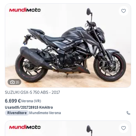
16
SUZUKI GSX-S 750 ABS - 2017
6.699 €
Verona
(
VR
)
Usato
05/2017
28915 Km
Altro
Rivenditore
Mundimoto Verona