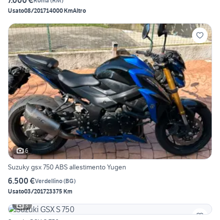
7.000 €
Roma
(
RM
)
Usato
08/2017
14000 Km
Altro
6
Suzuky gsx 750 ABS allestimento Yugen
6.500 €
Verdellino
(
BG
)
Usato
03/2017
23375 Km
3