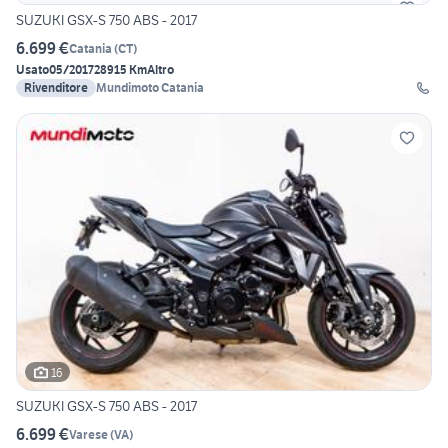
SUZUKI GSX-S 750 ABS - 2017
6.699 €
Catania
(
CT
)
Usato
05/2017
28915 Km
Altro
Rivenditore
Mundimoto Catania
16
SUZUKI GSX-S 750 ABS - 2017
6.699 €
Varese
(
VA
)