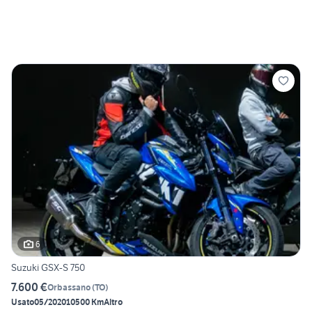
6
Suzuki GSX-S 750
7.600 €
Orbassano
(
TO
)
Usato
05/2020
10500 Km
Altro