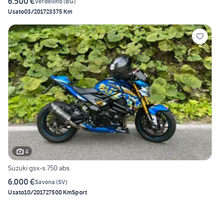
6.500 €
Verdellino
(
BG
)
Usato
03/2017
23375 Km
4
Suzuki gsx-s 750 abs
6.000 €
Savona
(
SV
)
Usato
10/2017
27500 Km
Sport