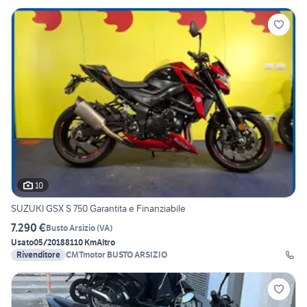
10
SUZUKI GSX S 750 Garantita e Finanziabile
7.290 €
Busto Arsizio
(
VA
)
Usato
05/2018
8110 Km
Altro
Rivenditore
CMTmotor BUSTO ARSIZIO