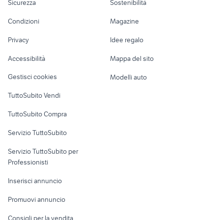
Sicurezza
Sostenibilità
schiera
lavoro
yamaha x-max 400
camper
Accessori Moto
Condizioni
Magazine
Terreni e rustici
Attrezzature di
Nautica
lavoro
Privacy
Idee regalo
Garage e box
Caravan e Camper
Accessibilità
Mappa del sito
Loft, mansarde e
Veicoli commerciali
altro
Gestisci cookies
Modelli auto
Case vacanza
TuttoSubito Vendi
Uffici e Locali
TuttoSubito Compra
commerciali
Servizio TuttoSubito
elettronica
per la casa e la
sports e hobby
Servizio TuttoSubito per
persona
Informatica
Animali
Professionisti
Arredamento e
Console e
Accessori per
Casalinghi
Inserisci annuncio
Videogiochi
animali
Elettrodomestici
Promuovi annuncio
Audio/Video
Musica e Film
Giardino e Fai da te
Consigli per la vendita