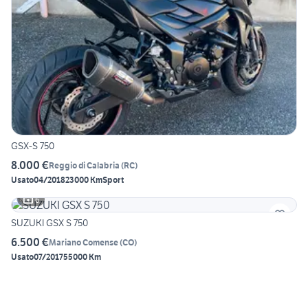
GSX-S 750
8.000 €
Reggio di Calabria
(
RC
)
Usato
04/2018
23000 Km
Sport
6
SUZUKI GSX S 750
6.500 €
Mariano Comense
(
CO
)
Usato
07/2017
55000 Km