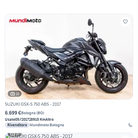
16
SUZUKI GSX-S 750 ABS - 2017
6.699 €
Bologna
(
BO
)
Usato
05/2017
28915 Km
Altro
Rivenditore
Mundimoto Bologna
16