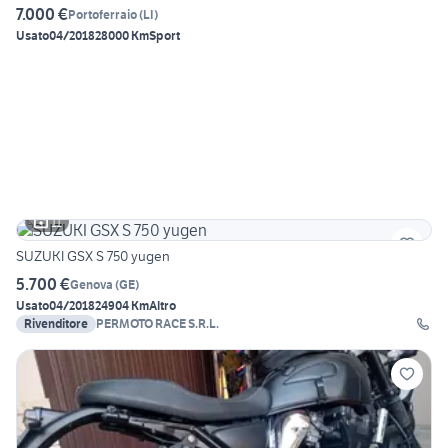
7.000 €
Portoferraio
(
LI
)
Usato
04/2018
28000 Km
Sport
11
SUZUKI GSX S 750 yugen
5.700 €
Genova
(
GE
)
Usato
04/2018
24904 Km
Altro
Rivenditore
PERMOTO RACE S.R.L.