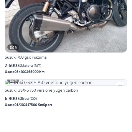
6
Suzuki 750 gsx inazuma
2.600 €
Matera
(
MT
)
Usato
05/2003
65000 Km
6
Suzuki GSX-S 750 versione yugen carbon
6.900 €
Erba
(
CO
)
Usato
01/2021
17500 Km
Sport