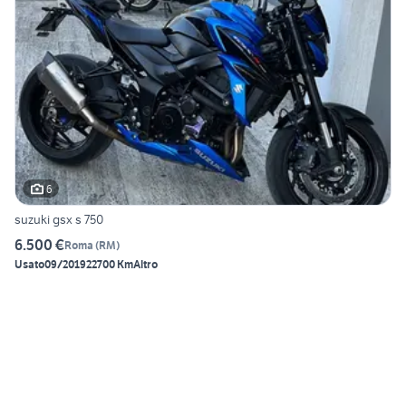
6
suzuki gsx s 750
6.500 €
Roma
(
RM
)
Usato
09/2019
22700 Km
Altro