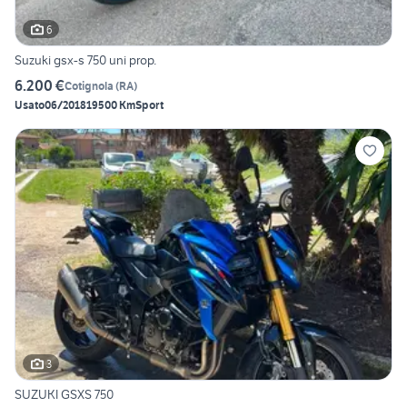
6
Suzuki gsx-s 750 uni prop.
6.200 €
Cotignola
(
RA
)
Usato
06/2018
19500 Km
Sport
3
SUZUKI GSXS 750