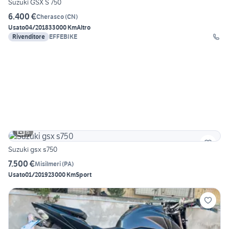
Suzuki GSX S 750
6.400 €
Cherasco
(
CN
)
Usato
04/2018
33000 Km
Altro
Rivenditore
EFFEBIKE
6
Suzuki gsx s750
7.500 €
Misilmeri
(
PA
)
Usato
01/2019
23000 Km
Sport