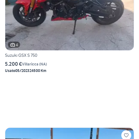
4
Suzuki GSX S 750
5.200 €
Villaricca
(
NA
)
Usato
05/2023
24500 Km