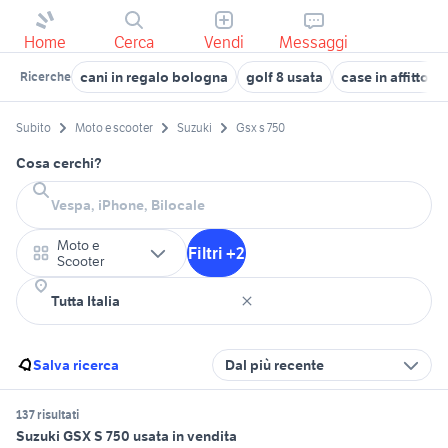
Home
Cerca
Vendi
Messaggi
cani in regalo bologna
golf 8 usata
case in affitto 
Ricerche
Subito
Moto e scooter
Suzuki
Gsx s 750
Cosa cerchi?
Moto e
Filtri +2
Scooter
Salva ricerca
Dal più recente
137 risultati
Suzuki GSX S 750 usata in vendita