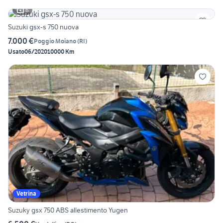
6
Suzuki gsx-s 750 nuova
7.000 €
Poggio Moiano
(
RI
)
Usato
06/2020
10000 Km
Vetrina
Suzuky gsx 750 ABS allestimento Yugen