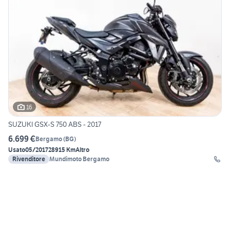
16
SUZUKI GSX-S 750 ABS - 2017
6.699 €
Bergamo
(
BG
)
Usato
05/2017
28915 Km
Altro
Rivenditore
Mundimoto Bergamo