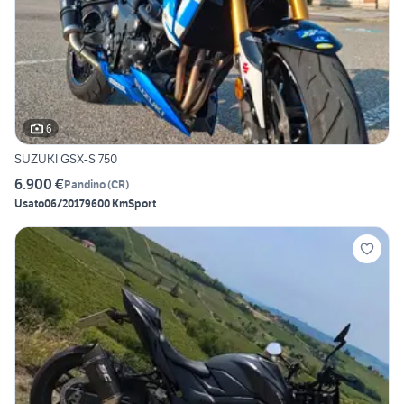
6
SUZUKI GSX-S 750
6.900 €
Pandino
(
CR
)
Usato
06/2017
9600 Km
Sport