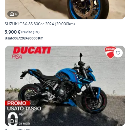
4
SUZUKI GSX-8S 800cc 2024 (20.000km)
5.900 €
Treviso
(
TV
)
Usato
06/2024
20000 Km
4