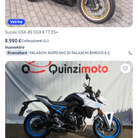
Vetrina
Suzuki GSX-8S GSX 8 TT E5+
8.990 €
Collesalvetti
(
LI
)
Nuovo
Altro
Rivenditore
FALASCHI MOTO SNC DI FALASCHI ENRICO & C