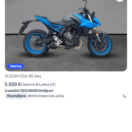
Vetrina
SUZUKI GSX-8S Abs
5.500 €
Cisterna di Latina
(
LT
)
Usato
04/2023
46000 Km
Sport
Rivenditore
BMW Motorrad Latina