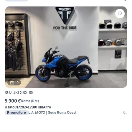
10
SUZUKI GSX-8S .
5.900 €
Roma
(
RM
)
Usato
01/2024
12180 Km
Altro
Rivenditore
L.A. MOTO | Sede Roma Ovest