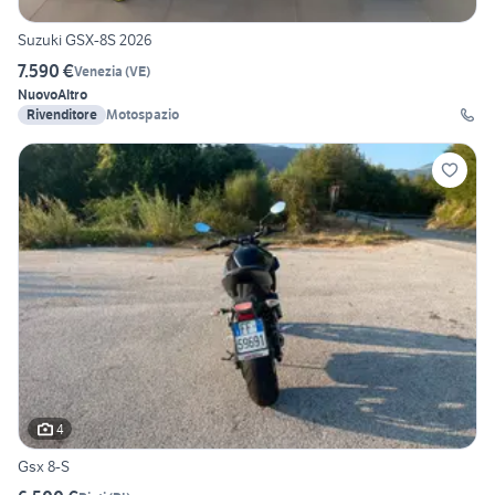
Suzuki GSX-8S 2026
7.590 €
Venezia
(
VE
)
Nuovo
Altro
Rivenditore
Motospazio
4
Gsx 8-S