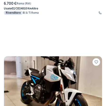
6.700 €
Roma
(
RM
)
Usato
02/2024
810 Km
Altro
Rivenditore
Bi & Ti Roma