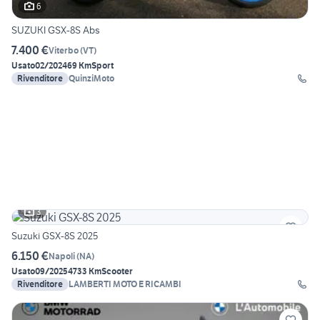
6
SUZUKI GSX-8S Abs
7.400 €
Viterbo
(
VT
)
Usato
02/2024
69 Km
Sport
Rivenditore
QuinziMoto
3
Suzuki GSX-8S 2025
6.150 €
Napoli
(
NA
)
Usato
09/2025
4733 Km
Scooter
Rivenditore
LAMBERTI MOTO E RICAMBI