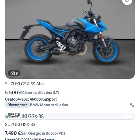
9
SUZUKI GSX-8S Abs
5.500 €
Cisterna di Latina
(
LT
)
Usato
04/2023
46000 Km
Sport
Rivenditore
BMW Motorrad Latina
4
SUZUKI GSX-8S
7.490 €
San Giorgio in Bosco
(
PD
)
Usato
05/2025
2400 Km
Sport