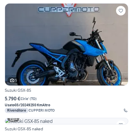
5
Suzuki GSX-8S
5.790 €
Cirie'
(
TO
)
Usato
03/2024
9250 Km
Altro
Rivenditore
CUPPERI MOTO
4
Suzuki GSX-8S naked