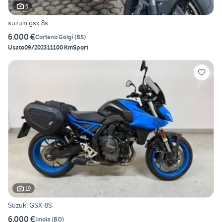
5
suzuki gsx 8s
6.000 €
Corteno Golgi
(
BS
)
Usato
09/2023
11100 Km
Sport
19
Suzuki GSX-8S
6.000 €
Imola
(
BO
)