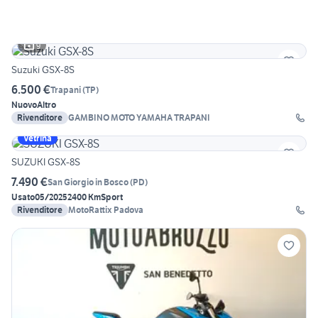
9
Suzuki GSX-8S
6.500 €
Trapani
(
TP
)
Nuovo
Altro
Rivenditore
GAMBINO MOTO YAMAHA TRAPANI
Vetrina
SUZUKI GSX-8S
7.490 €
San Giorgio in Bosco
(
PD
)
Usato
05/2025
2400 Km
Sport
Rivenditore
MotoRattix Padova