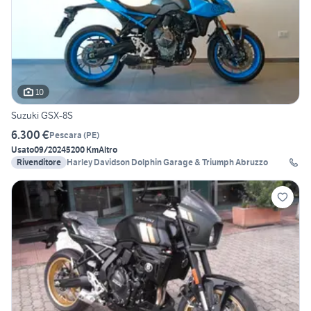
10
Suzuki GSX-8S
6.300 €
Pescara
(
PE
)
Usato
09/2024
5200 Km
Altro
Rivenditore
Harley Davidson Dolphin Garage & Triumph Abruzzo