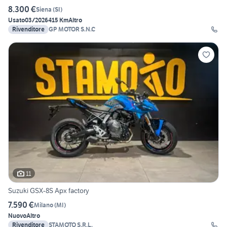
8.300 €
Siena
(
SI
)
Usato
03/2026
415 Km
Altro
Rivenditore
GP MOTOR S.N.C
11
Suzuki GSX-8S Apx factory
7.590 €
Milano
(
MI
)
Nuovo
Altro
Rivenditore
STAMOTO S.R.L.