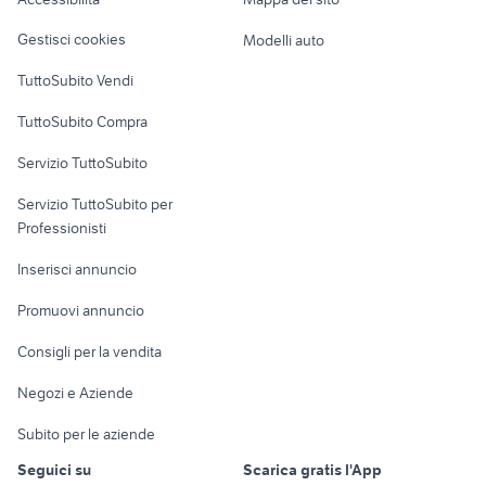
Loft, mansarde e
Veicoli commerciali
altro
Gestisci cookies
Modelli auto
Case vacanza
TuttoSubito Vendi
Uffici e Locali
TuttoSubito Compra
commerciali
Servizio TuttoSubito
elettronica
per la casa e la
sports e hobby
Servizio TuttoSubito per
persona
Informatica
Animali
Professionisti
Arredamento e
Console e
Accessori per
Casalinghi
Inserisci annuncio
Videogiochi
animali
Elettrodomestici
Promuovi annuncio
Audio/Video
Musica e Film
Giardino e Fai da te
Consigli per la vendita
Fotografia
Libri e Riviste
Abbigliamento e
Negozi e Aziende
Telefonia
Strumenti Musicali
Accessori
Subito per le aziende
Sports
Tutto per i bambini
Seguici su
Scarica gratis l'App
Biciclette