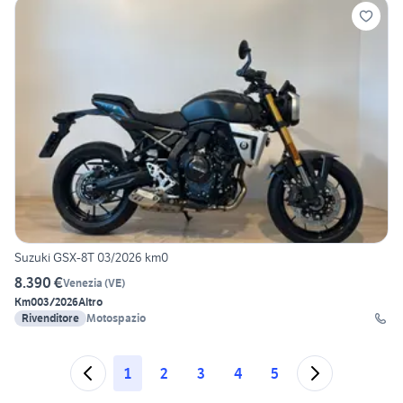
Suzuki GSX-8T 03/2026 km0
8.390 €
Venezia
(
VE
)
Km0
03/2026
Altro
Rivenditore
Motospazio
1
2
3
4
5