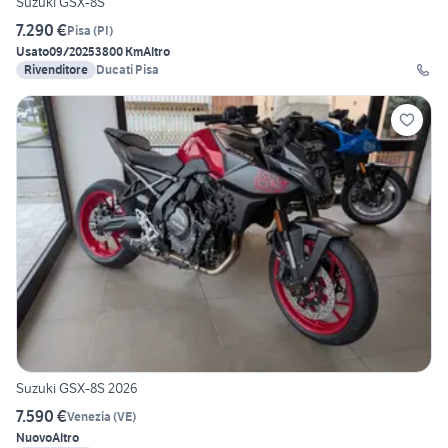
Suzuki GSX-8S
7.290 €
Pisa
(
PI
)
Usato
09/2025
3800 Km
Altro
Rivenditore
Ducati Pisa
Suzuki GSX-8S 2026
7.590 €
Venezia
(
VE
)
Nuovo
Altro