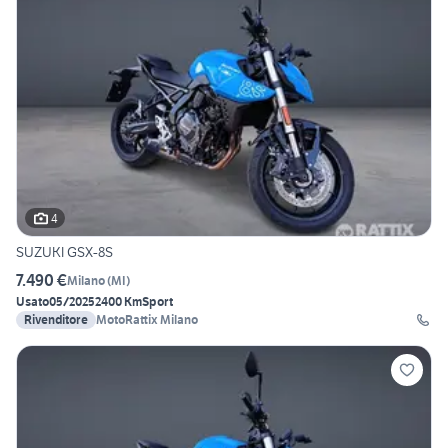
4
SUZUKI GSX-8S
7.490 €
Milano
(
MI
)
Usato
05/2025
2400 Km
Sport
Rivenditore
MotoRattix Milano