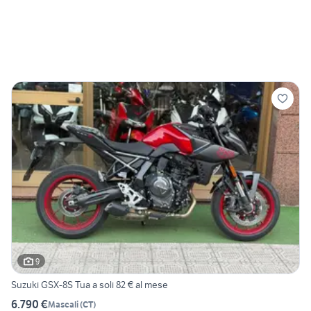
9
Suzuki GSX-8S Tua a soli 82 € al mese
6.790 €
Mascali
(
CT
)