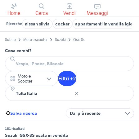
Home
Cerca
Vendi
Messaggi
nissan silvia
cocker
appartamenti in vendita iglesia
Ricerche
Subito
Moto e scooter
Suzuki
Gsx-8s
Cosa cerchi?
Moto e
Filtri +2
Scooter
Salva ricerca
Dal più recente
161 risultati
Suzuki GSX-8S usata in vendita