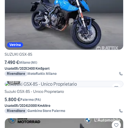
Vetrina
SUZUKI GSX-8S
7.490 €
Milano
(
MI
)
Usato
05/2025
2400 Km
Sport
Rivenditore
MotoRattix Milano
10
Suzuki GSX-8S - Unico Proprietario
5.800 €
Palermo
(
PA
)
Usato
05/2024
13000 Km
Altro
Rivenditore
Gambino Store Palermo