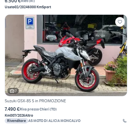
6.500 €
Rieti
(
RI
)
Usato
02/2024
6000 Km
Sport
7
Suzuki GSX-8S S in PROMOZIONE
7.490 €
Riva presso Chieri
(
TO
)
Km0
07/2026
Altro
Rivenditore
AS MOTO DI ALICIA MONCALVO