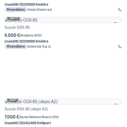
Usato
09/2023
9000 Km
Altro
Rivenditore
Imola Motorrad
19
Suzuki GSX-8S
6.000 €
Modena
(
MO
)
Usato
09/2023
9000 Km
Altro
Rivenditore
Autoclub S.p.A.
6
Suzuki GSX-8S (depo A2)
7.000 €
Santo Stefano Roero
(
CN
)
Usato
03/2024
11400 Km
Sport