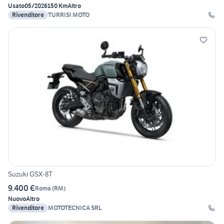
Usato
05/2026
150 Km
Altro
Rivenditore
TURRISI MOTO
Suzuki GSX-8T
9.400 €
Roma
(
RM
)
Nuovo
Altro
Rivenditore
MOTOTECNICA SRL