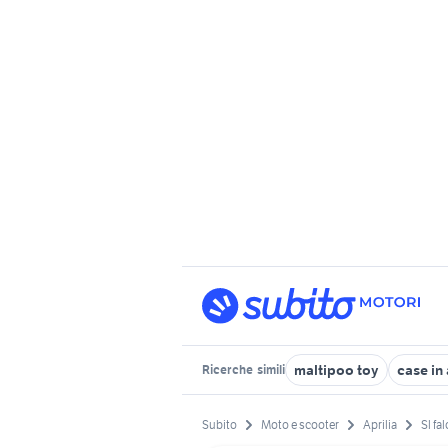
maltipoo toy
case in
Ricerche
simili
Subito
Moto e scooter
Aprilia
Sl fa