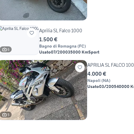
Aprilia SL Falco 1000
1.500 €
Bagno di Romagna
(
FC
)
6
Usato
07/2000
35000 Km
Sport
APRILIA SL FALCO 10
4.000 €
Napoli
(
NA
)
Usato
03/2005
40000 
5