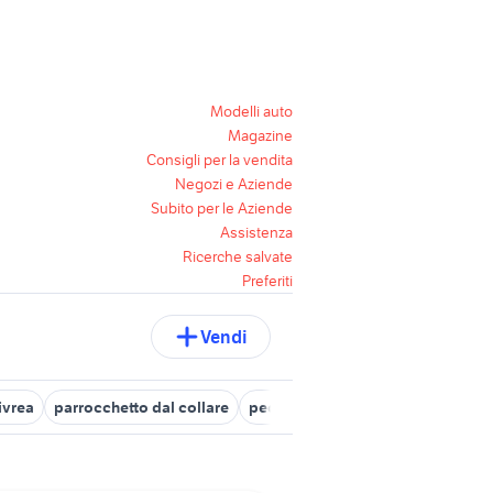
Modelli auto
Magazine
Consigli per la vendita
Negozi e Aziende
Subito per le Aziende
Assistenza
Ricerche salvate
Preferiti
Vendi
ivrea
parrocchetto dal collare
pecore in vendita sardegna
mot