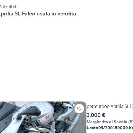
3 risultati
prilia SL Falco usata in vendita
permutooo Aprilia SL1
2.000 €
Margherita di Savoia
(
B
Usato
09/2001
50000 K