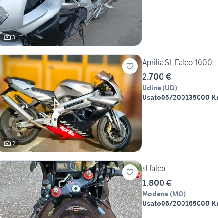
3
Aprilia SL Falco 1000
2.700 €
Udine
(
UD
)
Usato
05/2001
35000 K
2
sl falco
1.800 €
Modena
(
MO
)
Usato
06/2001
65000 K