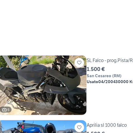
SL Falco - prog
1.500 €
San Cesareo
(
RM
)
Usato
04/2004
30000 
6
Aprilia sl 1000 falco