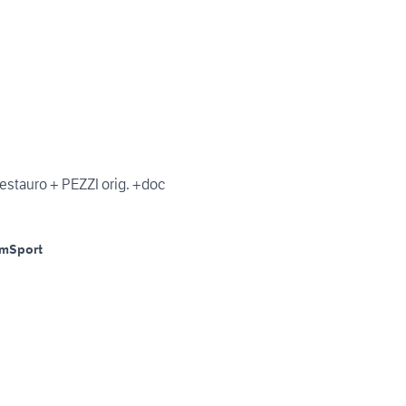
.Pista/Restauro + PEZZI orig. +doc
Km
Sport