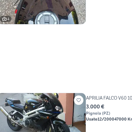
4
APRILIA FALCO V60 1
3.000 €
Pignola
(
PZ
)
Usato
12/2000
47000 K