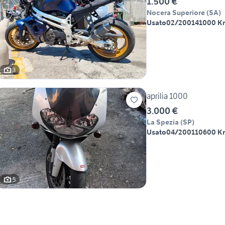
1.500 €
Nocera Superiore
(
SA
)
Usato
02/2001
41000 K
3
aprilia 1000
3.000 €
La Spezia
(
SP
)
Usato
04/2001
10600 K
5