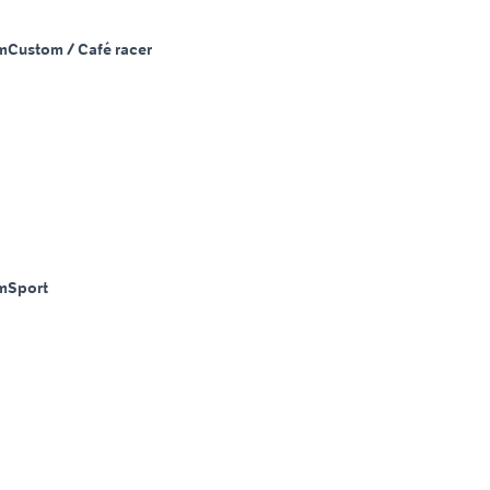
m
Custom / Café racer
m
Sport