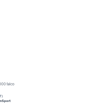
000 falco
T
)
m
Sport