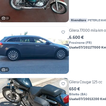
13
Rivenditore
PETERLE MAR
LUIGI
Gilera 77000 mila km or
6.600 €
Frosinone
(
FR
)
Usato
07/2011
77000 K
4
Gilera Cougar 125 cc
650 €
Bitetto
(
BA
)
Usato
07/2001
3200 Km