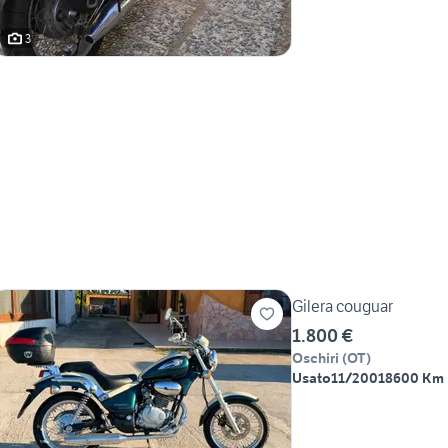
3
Gilera couguar
1.800 €
Oschiri
(
OT
)
Usato
11/2001
8600 Km