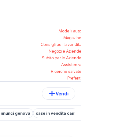
Modelli auto
Magazine
Consigli per la vendita
Negozi e Aziende
Subito per le Aziende
Assistenza
Ricerche salvate
Preferiti
Vendi
annunci genova
case in vendita campobasso
nissan silvia
aut