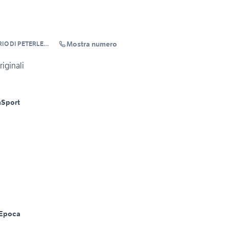
Mostra numero
IO DI PETERLE
iginali
m
Sport
Epoca