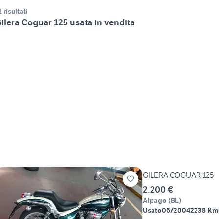
1 risultati
ilera Coguar 125 usata in vendita
GILERA COGUAR 125
2.200 €
Alpago
(
BL
)
Usato
06/2004
2238 Km