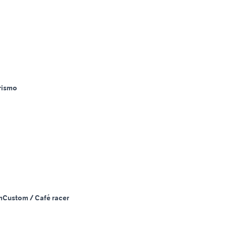
rismo
m
Custom / Café racer