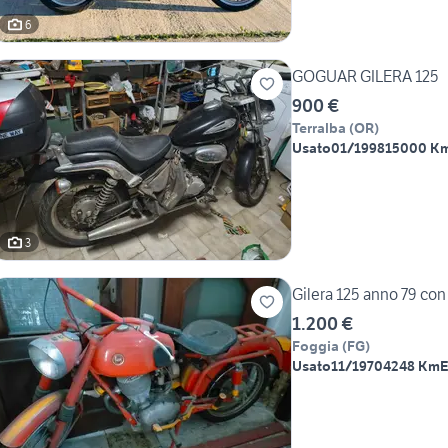
6
GOGUAR GILERA 125
900 €
Terralba
(
OR
)
Usato
01/1998
15000 K
3
Gilera 125 anno 79 con 
1.200 €
Foggia
(
FG
)
Usato
11/1970
4248 Km