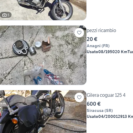
5
pezzi ricambio
20 €
Anagni
(
FR
)
Usato
08/1950
20 Km
Tu
Gilera coguar 125 4
600 €
Siracusa
(
SR
)
Usato
04/2000
12913 K