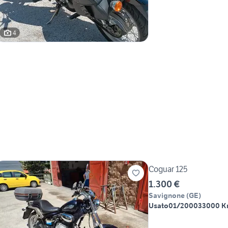
4
Coguar 125
1.300 €
Savignone
(
GE
)
Usato
01/2000
33000 