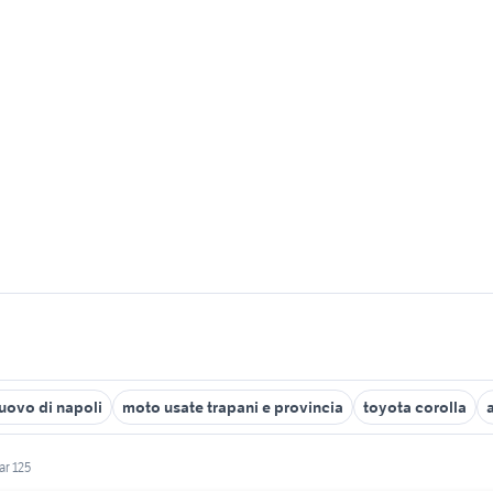
nuovo di napoli
moto usate trapani e provincia
toyota corolla
r 125