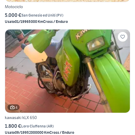
Motociclo
5.000 €
San Genesio ed Uniti
(
PV
)
Usato
01/1996
5000 Km
Cross / Enduro
4
kawasaki kLX 650
1.800 €
Loro Ciuffenna
(
AR
)
Usato
09/1995
2000000 Km
Cross / Enduro