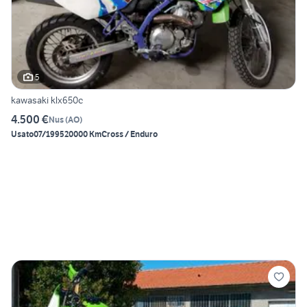
5
kawasaki klx650c
4.500 €
Nus
(
AO
)
Usato
07/1995
20000 Km
Cross / Enduro