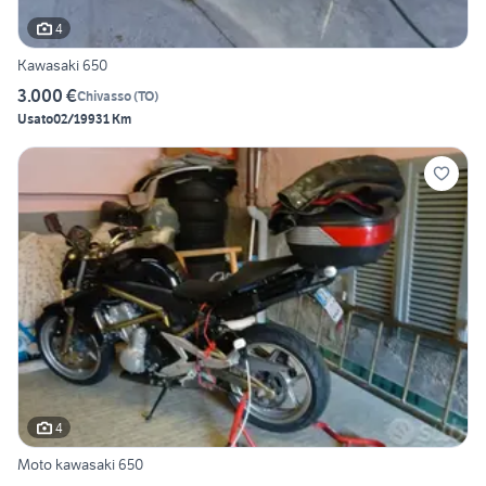
4
Kawasaki 650
3.000 €
Chivasso
(
TO
)
Usato
02/1993
1 Km
4
Moto kawasaki 650