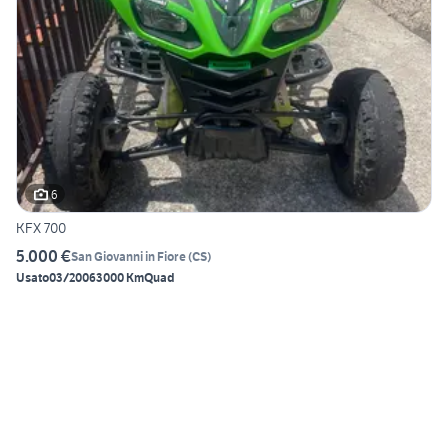
6
KFX 700
5.000 €
San Giovanni in Fiore
(
CS
)
Usato
03/2006
3000 Km
Quad