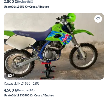
2.800 €
Rovigo
(
RO
)
Usato
01/1995
1 Km
Cross / Enduro
4
Kawasaki KLX 650 - 1993
4.500 €
Perugia
(
PG
)
Usato
01/1993
2500 Km
Cross / Enduro