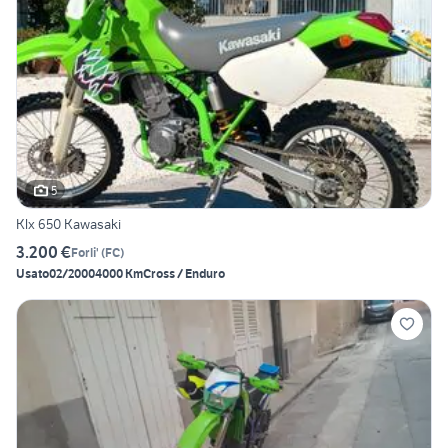
5
Klx 650 Kawasaki
3.200 €
Forli'
(
FC
)
Usato
02/2000
4000 Km
Cross / Enduro