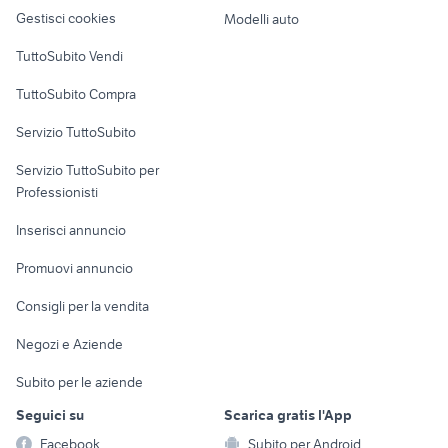
Veicoli commerciali
altro
Gestisci cookies
Modelli auto
Case vacanza
TuttoSubito Vendi
Uffici e Locali
TuttoSubito Compra
commerciali
Servizio TuttoSubito
elettronica
per la casa e la
sports e hobby
Servizio TuttoSubito per
persona
Informatica
Animali
Professionisti
Arredamento e
Console e
Accessori per
Casalinghi
Inserisci annuncio
Videogiochi
animali
Elettrodomestici
Promuovi annuncio
Audio/Video
Musica e Film
Giardino e Fai da te
Consigli per la vendita
Fotografia
Libri e Riviste
Abbigliamento e
Negozi e Aziende
Telefonia
Strumenti Musicali
Accessori
Subito per le aziende
Sports
Tutto per i bambini
Seguici su
Scarica gratis l'App
Biciclette
Facebook
Subito per Android