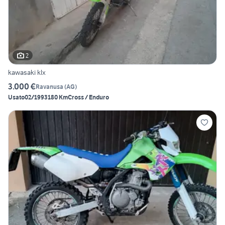
2
kawasaki klx
3.000 €
Ravanusa
(
AG
)
Usato
02/1993
180 Km
Cross / Enduro