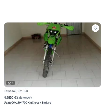
6
Kawasaki klx 650
4.500 €
Baiano
(
AV
)
Usato
06/1994
700 Km
Cross / Enduro