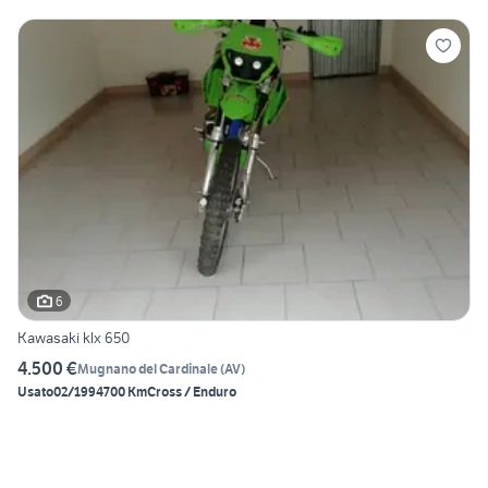
6
Kawasaki klx 650
4.500 €
Mugnano del Cardinale
(
AV
)
Usato
02/1994
700 Km
Cross / Enduro