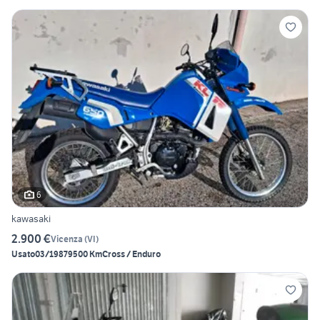
6
kawasaki
2.900 €
Vicenza
(
VI
)
Usato
03/1987
9500 Km
Cross / Enduro