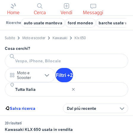
Home
Cerca
Vendi
Messaggi
auto usate mantova
ford mondeo
barche usate ven
Ricerche
Subito
Moto e scooter
Kawasaki
Klx 650
Cosa cerchi?
Moto e
Filtri +2
Scooter
Salva ricerca
Dal più recente
20 risultati
Kawasaki KLX 650 usata in vendita