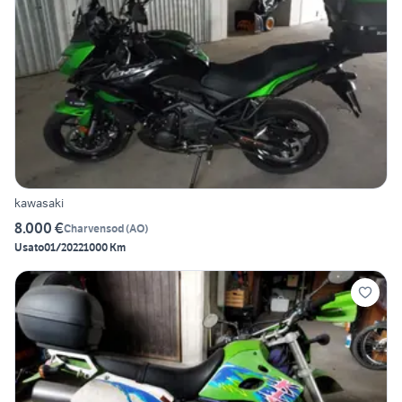
kawasaki
8.000 €
Charvensod
(
AO
)
Usato
01/2022
1000 Km