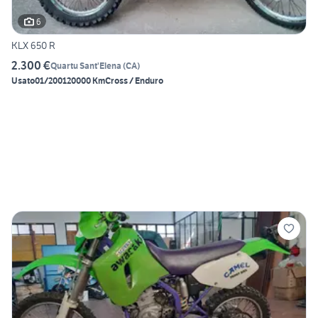
6
KLX 650 R
2.300 €
Quartu Sant'Elena
(
CA
)
Usato
01/2001
20000 Km
Cross / Enduro