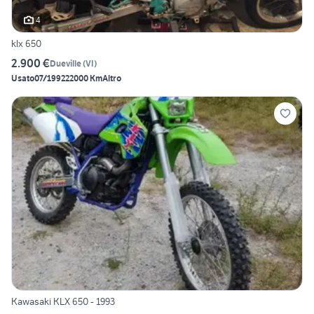
4
klx 650
2.900 €
Dueville
(
VI
)
Usato
07/1992
22000 Km
Altro
Kawasaki KLX 650 - 1993