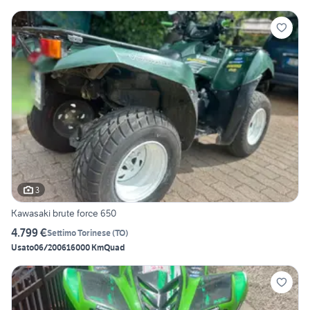
3
Kawasaki brute force 650
4.799 €
Settimo Torinese
(
TO
)
Usato
06/2006
16000 Km
Quad