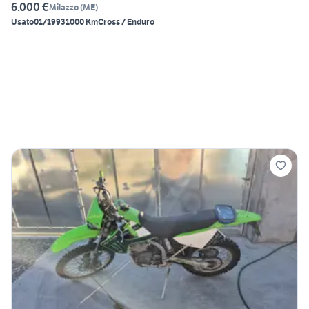
6.000 €
Milazzo
(
ME
)
Usato
01/1993
1000 Km
Cross / Enduro