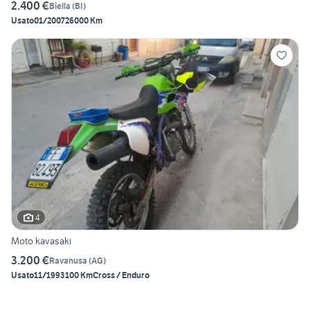
2.400 €
Biella
(
BI
)
Usato
01/2007
26000 Km
4
Moto kavasaki
3.200 €
Ravanusa
(
AG
)
Usato
11/1993
100 Km
Cross / Enduro