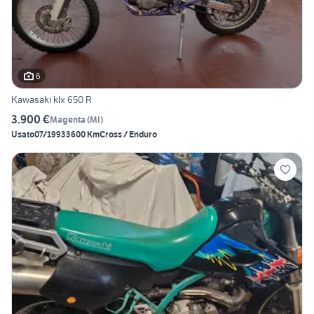
6
Kawasaki klx 650 R
3.900 €
Magenta
(
MI
)
Usato
07/1993
3600 Km
Cross / Enduro