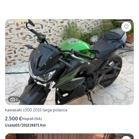
6
kawasaki z300 2015 targa polacca
2.500 €
Napoli
(
NA
)
Usato
03/2015
29871 Km