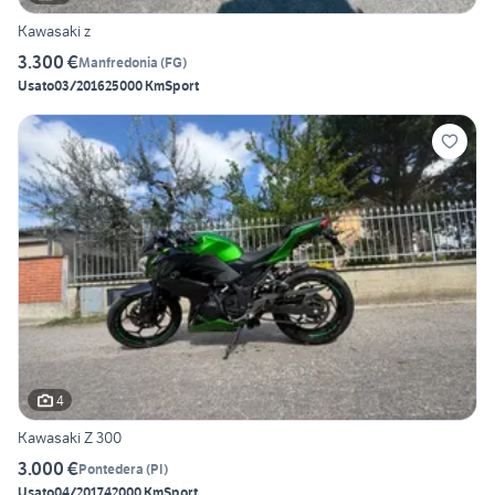
Kawasaki z
3.300 €
Manfredonia
(
FG
)
Usato
03/2016
25000 Km
Sport
4
Kawasaki Z 300
3.000 €
Pontedera
(
PI
)
Usato
04/2017
42000 Km
Sport