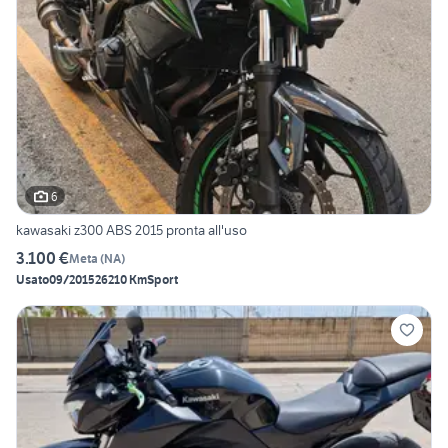
6
kawasaki z300 ABS 2015 pronta all'uso
3.100 €
Meta
(
NA
)
Usato
09/2015
26210 Km
Sport