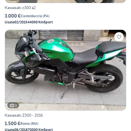
Kawasaki z300 a2
3.000 €
Casteldaccia
(
PA
)
Usato
02/2015
44000 Km
Sport
3
Kawasaki Z300 - 2016
1.500 €
Roma
(
RM
)
Usato
06/2016
70000 Km
Sport