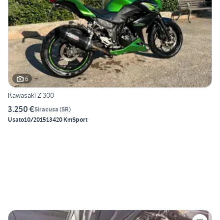
6
Kawasaki Z 300
3.250 €
Siracusa
(
SR
)
Usato
10/2015
13420 Km
Sport