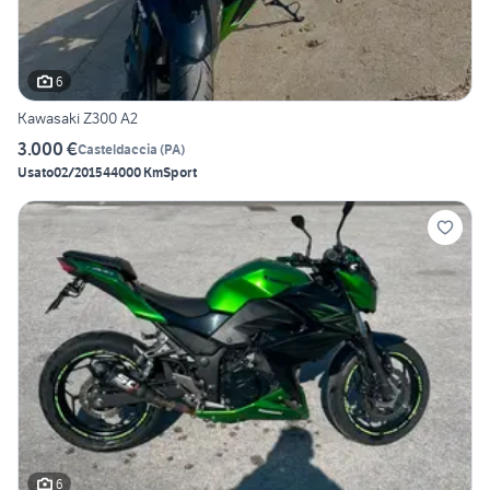
6
Kawasaki Z300 A2
3.000 €
Casteldaccia
(
PA
)
Usato
02/2015
44000 Km
Sport
6