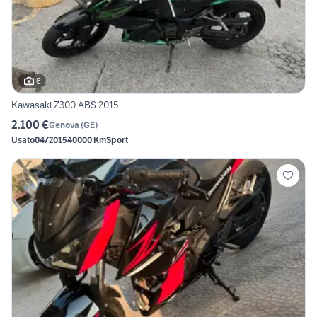
6
Kawasaki Z300 ABS 2015
2.100 €
Genova
(
GE
)
Usato
04/2015
40000 Km
Sport