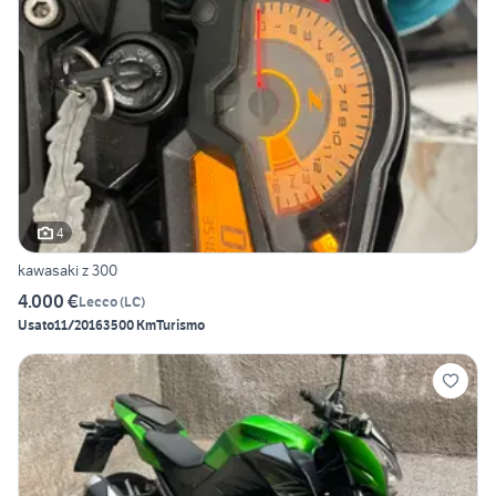
4
kawasaki z 300
4.000 €
Lecco
(
LC
)
Usato
11/2016
3500 Km
Turismo