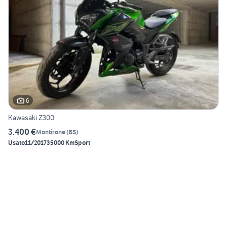
6
Kawasaki Z300
3.400 €
Montirone
(
BS
)
Usato
11/2017
35000 Km
Sport