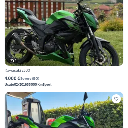
2
Kawasaki z300
4.000 €
Sovere
(
BG
)
Usato
02/2016
33000 Km
Sport