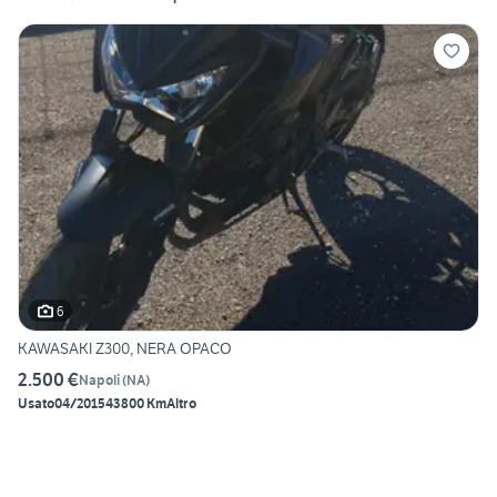
6
KAWASAKI Z300, NERA OPACO
2.500 €
Napoli
(
NA
)
Usato
04/2015
43800 Km
Altro