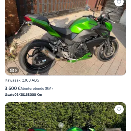
6
Kawasaki z300 ABS
3.600 €
Monterotondo
(
RM
)
Usato
09/2016
8000 Km