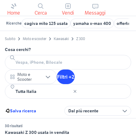
Home
Cerca
Vendi
Messaggi
cagiva mito 125 usata
yamaha x-max 400
offerte l
Ricerche
Subito
Moto e scooter
Kawasaki
Z 300
Cosa cerchi?
Moto e
Filtri +2
Scooter
Salva ricerca
Dal più recente
30 risultati
Kawasaki Z 300 usata in vendita