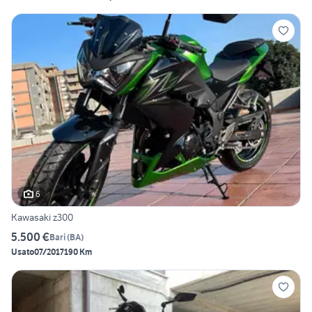
6
Kawasaki z300
5.500 €
Bari
(
BA
)
Usato
07/2017
190 Km