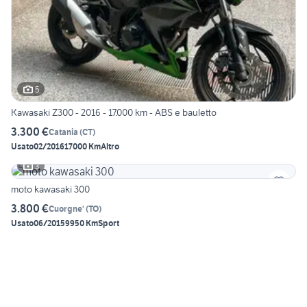
5
Kawasaki Z300 - 2016 - 17.000 km - ABS e bauletto
3.300 €
Catania
(
CT
)
Usato
02/2016
17000 Km
Altro
3
moto kawasaki 300
3.800 €
Cuorgne'
(
TO
)
Usato
06/2015
9950 Km
Sport