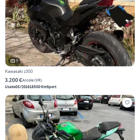
5
Kawasaki z300
3.200 €
Arcole
(
VR
)
Usato
03/2016
18500 Km
Sport