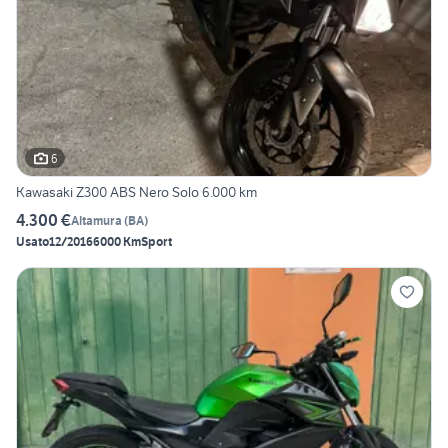
6
Kawasaki Z300 ABS Nero Solo 6.000 km
4.300 €
Altamura
(
BA
)
Usato
12/2016
6000 Km
Sport