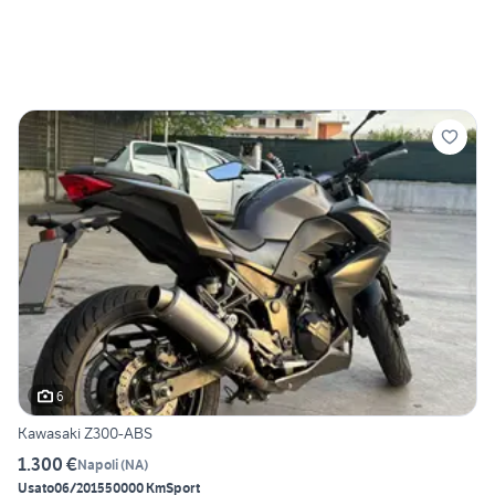
6
Kawasaki Z300-ABS
1.300 €
Napoli
(
NA
)
Usato
06/2015
50000 Km
Sport