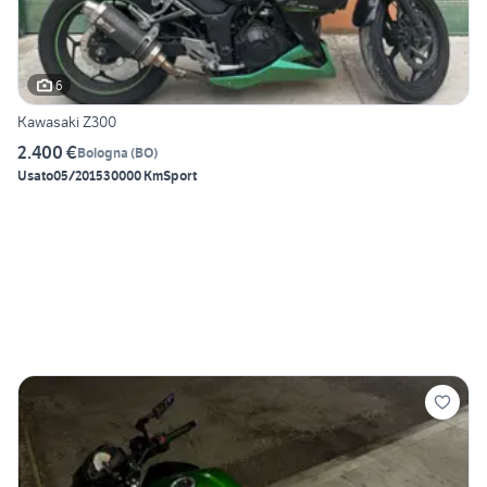
6
Kawasaki Z300
2.400 €
Bologna
(
BO
)
Usato
05/2015
30000 Km
Sport