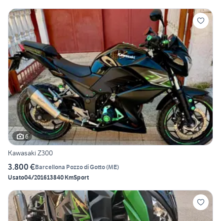
6
Kawasaki Z300
3.800 €
Barcellona Pozzo di Gotto
(
ME
)
Usato
04/2016
13840 Km
Sport