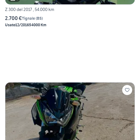
Z 300 del 2017 , 54.000 km
2.700 €
Tignale
(
BS
)
Usato
12/2016
54000 Km