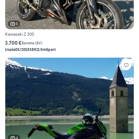
6
Kawasaki Z 300
3.700 €
Savona
(
SV
)
Usato
03/2015
38921 Km
Sport
4