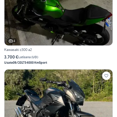
4
Kawasaki z300 a2
3.700 €
Latisana
(
UD
)
Usato
09/2017
34000 Km
Sport