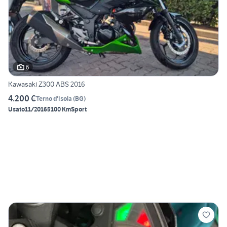
6
Kawasaki Z300 ABS 2016
4.200 €
Terno d'Isola
(
BG
)
Usato
11/2016
5100 Km
Sport