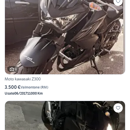
4
Moto kawasaki Z300
3.500 €
Valmontone
(
RM
)
Usato
06/2017
11000 Km