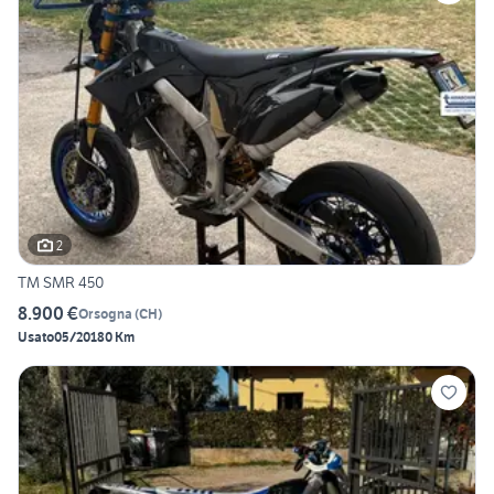
2
TM SMR 450
8.900 €
Orsogna
(
CH
)
Usato
05/2018
0 Km