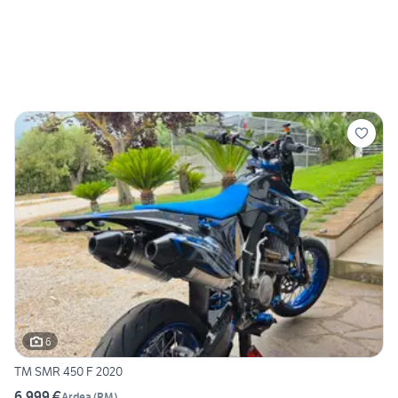
6
TM SMR 450 F 2020
6.999 €
Ardea
(
RM
)