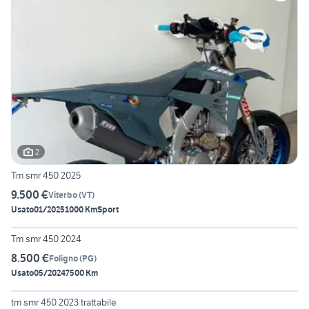
2
Tm smr 450 2025
9.500 €
Viterbo
(
VT
)
Usato
01/2025
1000 Km
Sport
5
Tm smr 450 2024
8.500 €
Foligno
(
PG
)
Usato
05/2024
7500 Km
6
tm smr 450 2023 trattabile