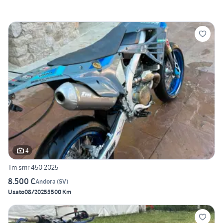
4
Tm smr 450 2025
8.500 €
Andora
(
SV
)
Usato
08/2025
5500 Km