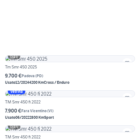
6
Tm Smr 450 2025
9.700 €
Padova
(
PD
)
Usato
12/2024
4200 Km
Cross / Enduro
Vetrina
TM Smr 450 fi 2022
7.900 €
Fara Vicentino
(
VI
)
Usato
06/2022
2800 Km
Sport
6
TM Smr 450 fi 2022