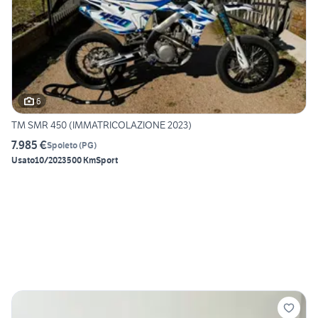
6
TM SMR 450 (IMMATRICOLAZIONE 2023)
7.985 €
Spoleto
(
PG
)
Usato
10/2023
500 Km
Sport