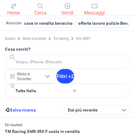
Home
Cerca
Vendi
Messaggi
case in vendita terracina
offerte lavoro pulizie Berga
Ricerche
Subito
Moto e scooter
Tm racing
Smr 450 f
Cosa cerchi?
Moto e
Filtri +2
Scooter
Salva ricerca
Dal più recente
55 risultati
TM Racing SMR 450 F usata in vendita