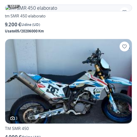
6
tm SMR 450 elaborato
9.200 €
Udine
(
UD
)
Usato
05/2020
6000 Km
3
TM SMR 450