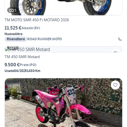
5
TM MOTO SMR 450 Fi MOTARD 2026
11.525 €
Alassio
(
SV
)
Nuovo
Altro
Rivenditore
ROAD RUNNER MOTO
6
TM 450 SMR Motard
9.500 €
Prato
(
PO
)
Usato
04/2025
1430 Km