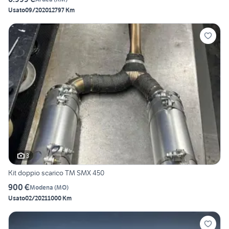
Usato
09/2020
12797 Km
3
Kit doppio scarico TM SMX 450
900 €
Modena
(
MO
)
Usato
02/2021
1000 Km