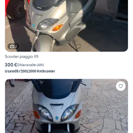
2
Scooter piaggio X9
300 €
Chiaravalle
(
AN
)
Usato
05/2001
2000 Km
Scooter