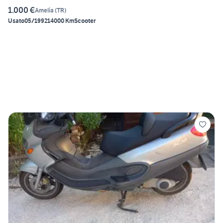
1.000 €
Amelia
(
TR
)
Usato
05/1992
14000 Km
Scooter