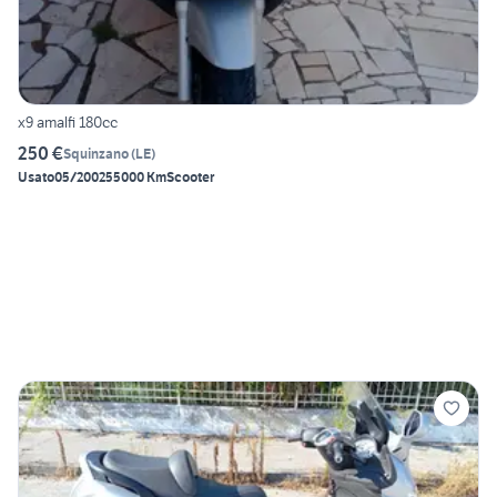
x9 amalfi 180cc
250 €
Squinzano
(
LE
)
Usato
05/2002
55000 Km
Scooter