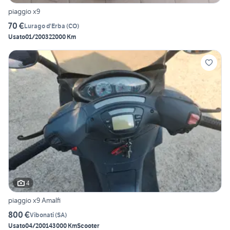
piaggio x9
70 €
Lurago d'Erba
(
CO
)
Usato
01/2003
22000 Km
4
piaggio x9 Amalfi
800 €
Vibonati
(
SA
)
Usato
04/2001
43000 Km
Scooter