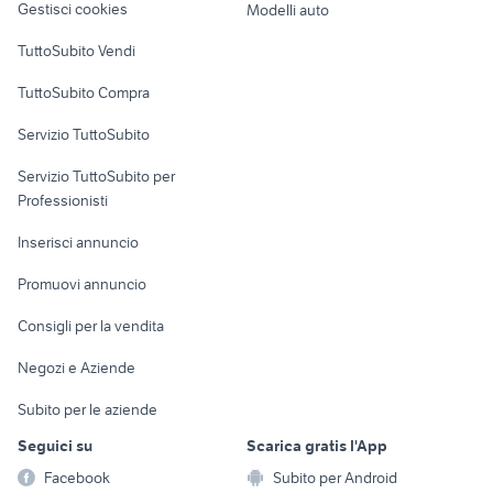
Gestisci cookies
Modelli auto
Case vacanza
TuttoSubito Vendi
Uffici e Locali
TuttoSubito Compra
commerciali
Servizio TuttoSubito
elettronica
per la casa e la
sports e hobby
Servizio TuttoSubito per
persona
Informatica
Animali
Professionisti
Arredamento e
Console e
Accessori per
Casalinghi
Inserisci annuncio
Videogiochi
animali
Elettrodomestici
Promuovi annuncio
Audio/Video
Musica e Film
Giardino e Fai da te
Consigli per la vendita
Fotografia
Libri e Riviste
Abbigliamento e
Negozi e Aziende
Telefonia
Strumenti Musicali
Accessori
Subito per le aziende
Sports
Tutto per i bambini
Seguici su
Scarica gratis l'App
Biciclette
Facebook
Subito per Android