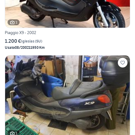
3
Piaggio X9 - 2002
1.200 €
Iglesias
(
SU
)
Usato
08/2002
11950 Km
3