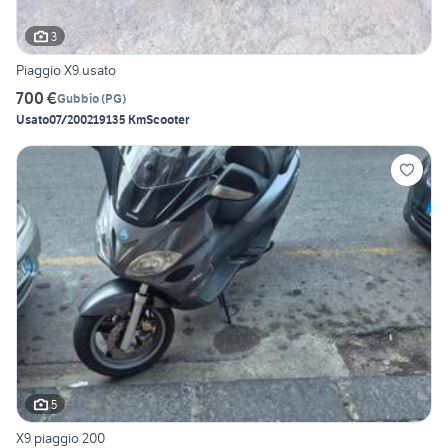
3
Piaggio X9 usato
700 €
Gubbio
(
PG
)
Usato
07/2002
19135 Km
Scooter
5
X9 piaggio 200