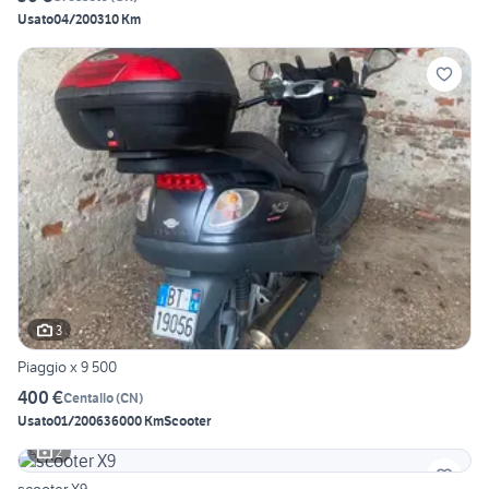
Usato
04/2003
10 Km
3
Piaggio x 9 500
400 €
Centallo
(
CN
)
Usato
01/2006
36000 Km
Scooter
2