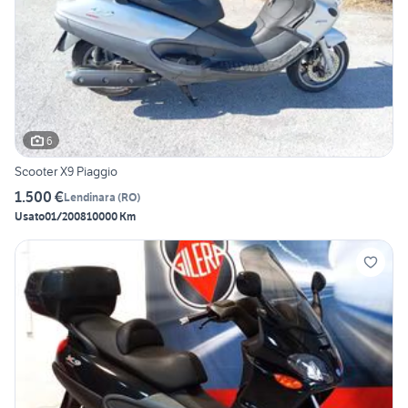
6
Scooter X9 Piaggio
1.500 €
Lendinara
(
RO
)
Usato
01/2008
10000 Km