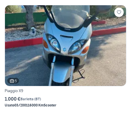
5
Piaggio X9
1.000 €
Barletta
(
BT
)
Usato
03/2001
16000 Km
Scooter