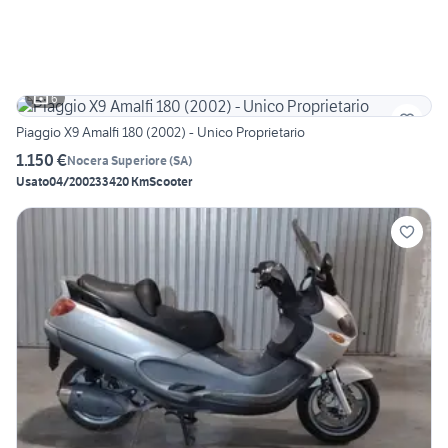
6
Piaggio X9 Amalfi 180 (2002) - Unico Proprietario
1.150 €
Nocera Superiore
(
SA
)
Usato
04/2002
33420 Km
Scooter