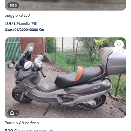
6
piaggio x9 180
100 €
Pianella
(
PE
)
Usato
01/2000
40000 Km
3
Piaggio X 9 perfetto