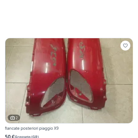
2
fiancate posteriori piaggio X9
50 €
Grosseto
(
GR
)