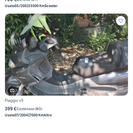
Usato
03/2002
33000 Km
Scooter
2
Piaggio x9
399 €
Castenaso
(
BO
)
Usato
07/2004
27000 Km
Altro