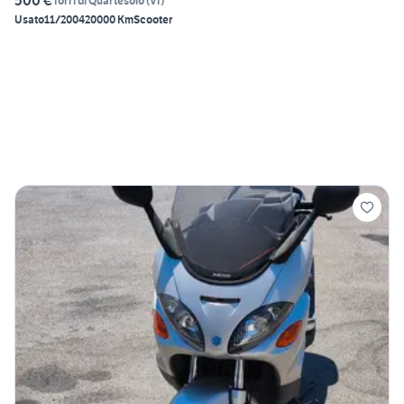
500 €
Torri di Quartesolo
(
VI
)
Usato
11/2004
20000 Km
Scooter