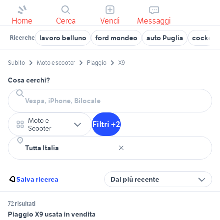
Home
Cerca
Vendi
Messaggi
lavoro belluno
ford mondeo
auto Puglia
cocker
Ricerche
Subito
Moto e scooter
Piaggio
X9
Cosa cerchi?
Moto e
Filtri +2
Scooter
Salva ricerca
Dal più recente
72 risultati
Piaggio X9 usata in vendita