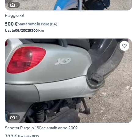
5
Piaggio x9
500 €
Santeramo in Colle
(
BA
)
Usato
06/2002
5300 Km
6
Scooter Piaggio 180cc amalfi anno 2002
700 €
Barletta
(
BT
)