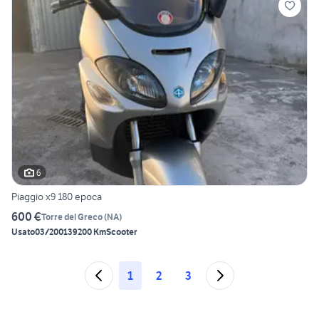
6
Piaggio x9 180 epoca
600 €
Torre del Greco
(
NA
)
Usato
03/2001
39200 Km
Scooter
1
2
3