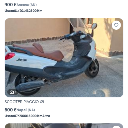
900 €
Ancona
(
AN
)
Usato
01/2014
32600 Km
4
SCOOTER PIAGGIO X9
600 €
Napoli
(
NA
)
Usato
07/2000
16000 Km
Altro