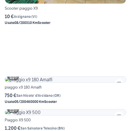
Scooter piaggio X9
10 €
Arzignano
(
VI
)
Usato
08/2003
10 Km
Scooter
5
piaggio x9 180 Amalfi
750 €
San Nicolo' d'Arcidano
(
OR
)
Usato
05/2004
60000 Km
Scooter
3
Piaggio X9 500
1.200 €
San Salvatore Telesino
(
BN
)