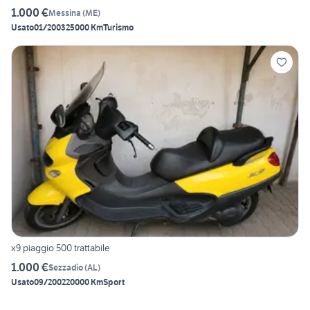
1.000 €
Messina
(
ME
)
Usato
01/2003
25000 Km
Turismo
x9 piaggio 500 trattabile
1.000 €
Sezzadio
(
AL
)
Usato
09/2002
20000 Km
Sport