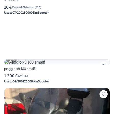
scooter X9
10 €
Capo d'Orlando
(
ME
)
Usato
07/2002
30000 Km
Scooter
6
piaggio x9 180 amalfi
1.200 €
Asti
(
AT
)
Usato
04/2001
25000 Km
Scooter