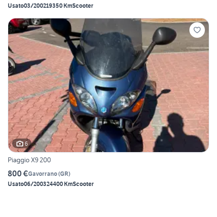
Usato
03/2002
19350 Km
Scooter
6
Piaggio X9 200
800 €
Gavorrano
(
GR
)
Usato
06/2003
24400 Km
Scooter