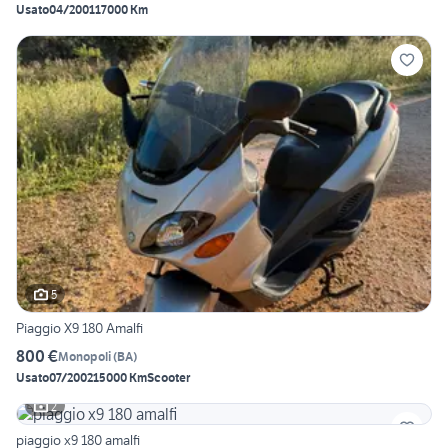
Usato
04/2001
17000 Km
5
Piaggio X9 180 Amalfi
800 €
Monopoli
(
BA
)
Usato
07/2002
15000 Km
Scooter
2
piaggio x9 180 amalfi