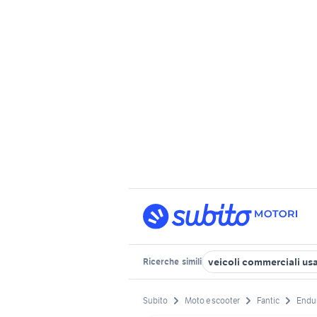
veicoli commerciali usa
Ricerche
simili
Subito
Moto e scooter
Fantic
Endur