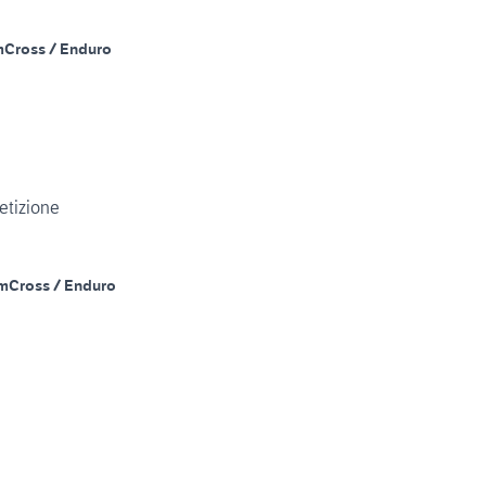
m
Cross / Enduro
etizione
m
Cross / Enduro