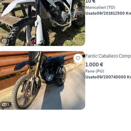
10 €
Moncalieri
(
TO
)
Usato
09/2016
12500 K
3
Fantic Caballero Comp
1.000 €
Fano
(
PU
)
Usato
09/2007
40000 K
5