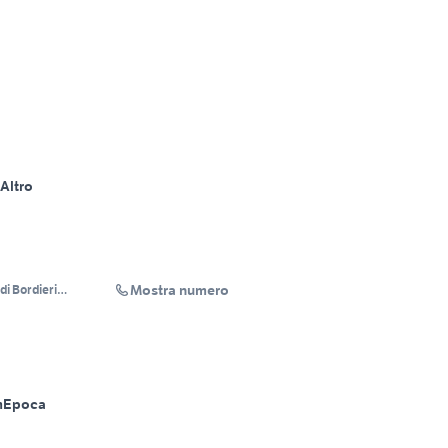
Altro
Mostra numero
di Bordieri
m
Epoca