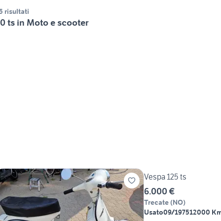
5 risultati
0 ts in Moto e scooter
Vespa 125 ts
6.000 €
Trecate
(
NO
)
Usato
09/1975
12000 K