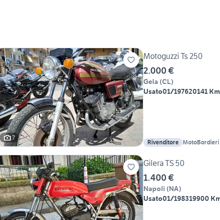
Motoguzzi Ts 250
2.000 €
Gela
(
CL
)
Usato
01/1976
20141 Km
7
Rivenditore
MotoBordieri 
Benedetto
Gilera TS 50
1.400 €
Napoli
(
NA
)
Usato
01/1983
19900 K