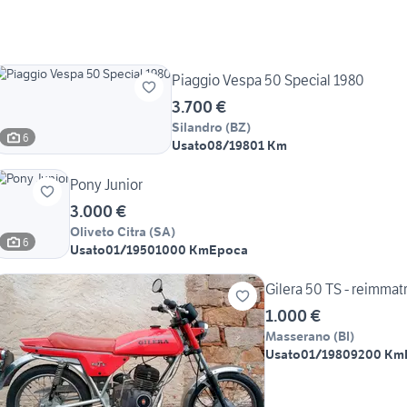
Piaggio Vespa 50 Special 1980
3.700 €
Silandro
(
BZ
)
6
Usato
08/1980
1 Km
Pony Junior
3.000 €
Oliveto Citra
(
SA
)
6
Usato
01/1950
1000 Km
Epoca
Gilera 50 TS - reimmat
1.000 €
Masserano
(
BI
)
Usato
01/1980
9200 Km