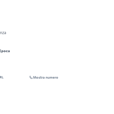
onza
Epoca
Mostra numero
RL