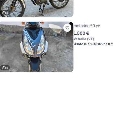
6
motorino 50 cc.
1.500 €
Vetralla
(
VT
)
Usato
10/2018
10967 K
5