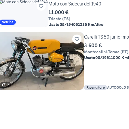
Moto con Sidecar del 1940
11.000 €
Trieste
(
TS
)
Vetrina
Usato
05/1940
51286 Km
Altro
Garelli TS 50 junior m
3.600 €
Montecatini-Terme
(
PT
)
Usato
08/1961
1000 Km
2
Rivenditore
AUTOGOLD S