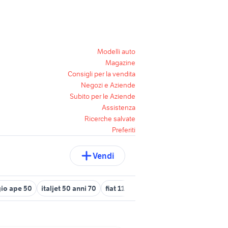
Modelli auto
Magazine
Consigli per la vendita
Negozi e Aziende
Subito per le Aziende
Assistenza
Ricerche salvate
Preferiti
Vendi
io ape 50
italjet 50 anni 70
fiat 1100 anni 50
husqvarna 50cc