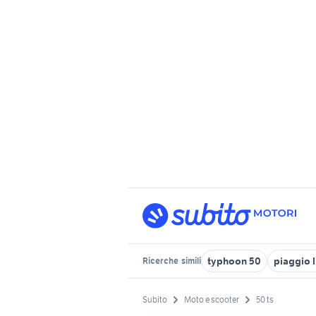
typhoon 50
piaggio l
Ricerche
simili
Subito
Moto e scooter
50 ts