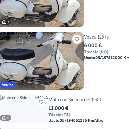
3
Vespa 125 ts
6.000 €
Trecate
(
NO
)
Usato
09/1975
12000 K
Vetrina
Moto con Sidecar del 1940
11.000 €
Trieste
(
TS
)
6
Usato
05/1940
51286 Km
Altro