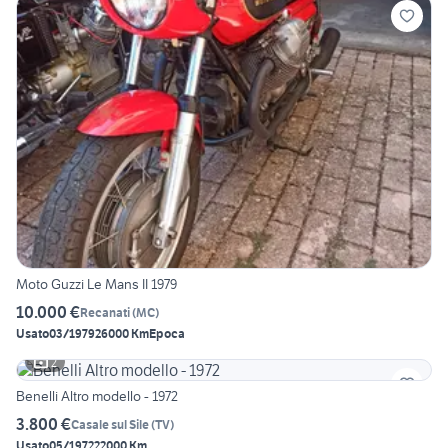
Moto Guzzi Le Mans II 1979
10.000 €
Recanati
(
MC
)
Usato
03/1979
26000 Km
Epoca
2
Benelli Altro modello - 1972
3.800 €
Casale sul Sile
(
TV
)
Usato
05/1972
22000 Km