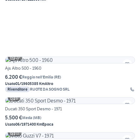
29
Ajs Altro 500 - 1960
6.200 €
Reggio nell'Emilia
(
RE
)
Usato
01/1960
5385 Km
Altro
Rivenditore
RUOTE DA SOGNO SRL
6
Ducati 350 Sport Desmo - 1971
5.500 €
Meda
(
MB
)
Usato
06/1971
400 Km
Epoca
11