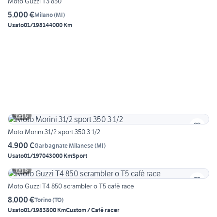
Moto Guzzi T3 850
5.000 €
Milano
(
MI
)
Usato
01/1981
44000 Km
6
Moto Morini 31/2 sport 350 3 1/2
4.900 €
Garbagnate Milanese
(
MI
)
Usato
01/1970
43000 Km
Sport
6
Moto Guzzi T4 850 scrambler o T5 cafè race
8.000 €
Torino
(
TO
)
Usato
01/1983
800 Km
Custom / Café racer