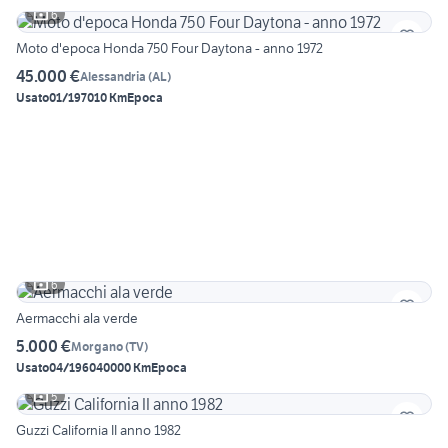
6
Moto d'epoca Honda 750 Four Daytona - anno 1972
45.000 €
Alessandria
(
AL
)
Usato
01/1970
10 Km
Epoca
6
Aermacchi ala verde
5.000 €
Morgano
(
TV
)
Usato
04/1960
40000 Km
Epoca
5
Guzzi California II anno 1982