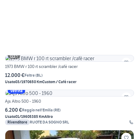
5
1973 BMW r 100 rt scrambler /cafè racer
12.000 €
Feltre
(
BL
)
Usato
03/1970
650 Km
Custom / Café racer
Vetrina
Ajs Altro 500 - 1960
6.200 €
Reggio nell'Emilia
(
RE
)
Usato
01/1960
5385 Km
Altro
Rivenditore
RUOTE DA SOGNO SRL