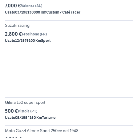
7.000 €
Valenza
(
AL
)
Usato
03/1981
30000 Km
Custom / Café racer
5
Suzuki racing
2.800 €
Frosinone
(
FR
)
Usato
12/1979
100 Km
Sport
6
Gilera 150 super sport
500 €
Pistoia
(
PT
)
Usato
05/1954
150 Km
Turismo
6
Moto Guzzi Airone Sport 250cc del 1948