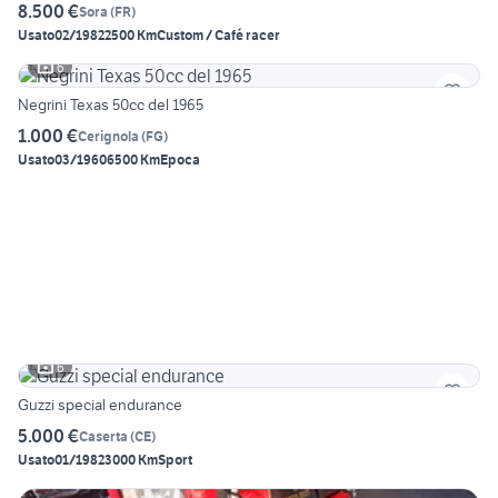
8.500 €
Sora
(
FR
)
Usato
02/1982
2500 Km
Custom / Café racer
6
Negrini Texas 50cc del 1965
1.000 €
Cerignola
(
FG
)
Usato
03/1960
6500 Km
Epoca
6
Guzzi special endurance
5.000 €
Caserta
(
CE
)
Usato
01/1982
3000 Km
Sport