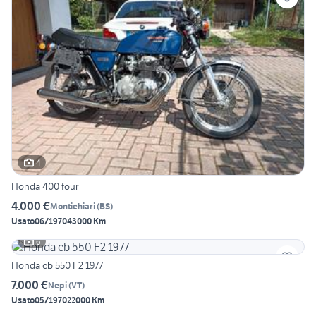
4
Honda 400 four
4.000 €
Montichiari
(
BS
)
Usato
06/1970
43000 Km
6
Honda cb 550 F2 1977
7.000 €
Nepi
(
VT
)
Usato
05/1970
22000 Km