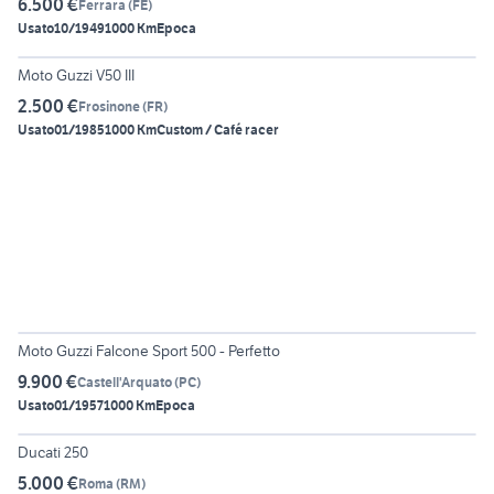
6.500 €
Ferrara
(
FE
)
Usato
10/1949
1000 Km
Epoca
6
Moto Guzzi V50 III
2.500 €
Frosinone
(
FR
)
Usato
01/1985
1000 Km
Custom / Café racer
3
Moto Guzzi Falcone Sport 500 - Perfetto
9.900 €
Castell'Arquato
(
PC
)
Usato
01/1957
1000 Km
Epoca
5
Ducati 250
5.000 €
Roma
(
RM
)