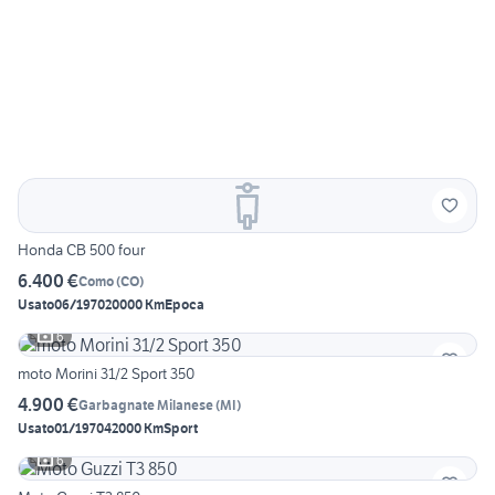
Honda CB 500 four
6.400 €
Como
(
CO
)
Usato
06/1970
20000 Km
Epoca
6
moto Morini 31/2 Sport 350
4.900 €
Garbagnate Milanese
(
MI
)
Usato
01/1970
42000 Km
Sport
6