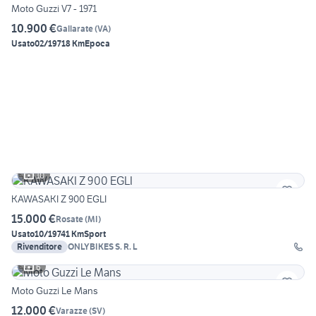
Moto Guzzi V7 - 1971
10.900 €
Gallarate
(
VA
)
Usato
02/1971
8 Km
Epoca
10
KAWASAKI Z 900 EGLI
15.000 €
Rosate
(
MI
)
Usato
10/1974
1 Km
Sport
Rivenditore
ONLYBIKES S. R. L
6
Moto Guzzi Le Mans
12.000 €
Varazze
(
SV
)