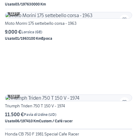
Usato
03/1976
30000 Km
5
Moto Morini 175 settebello corsa - 1963
9.000 €
Lorsica
(
GE
)
Usato
01/1963
100 Km
Epoca
6
Triumph Triden 750 T 150 V - 1974
11.500 €
Pavia di Udine
(
UD
)
Usato
06/1974
10 Km
Custom / Café racer
6
Honda CB 750 F 1981 Special Cafe Racer