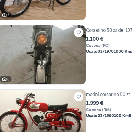
3
Corsarino 50 zz del 19
1.100 €
Cesena
(
FC
)
Usato
03/1970
1000 Km
6
morini corsarino 50 zt
1.999 €
Capena
(
RM
)
Usato
02/1960
100 Km
E