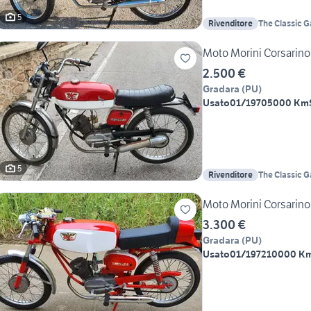
5
Rivenditore
The Classic G
Marco
Moto Morini Corsarino
2.500 €
Gradara
(
PU
)
Usato
01/1970
5000 Km
5
Rivenditore
The Classic G
Marco
Moto Morini Corsarino
3.300 €
Gradara
(
PU
)
Usato
01/1972
10000 K