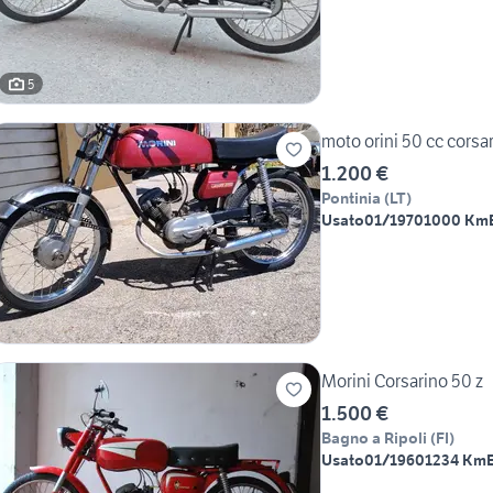
5
moto orini 50 cc corsar
1.200 €
Pontinia
(
LT
)
Usato
01/1970
1000 Km
Morini Corsarino 50 z
1.500 €
Bagno a Ripoli
(
FI
)
Usato
01/1960
1234 Km