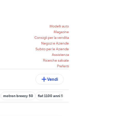
Modelli auto
Magazine
Consigli per la vendita
Negozi e Aziende
Subito per le Aziende
Assistenza
Ricerche salvate
Preferiti
Vendi
motron breezy 50
fiat 1100 anni 50
ape 50 usata belluno
ves