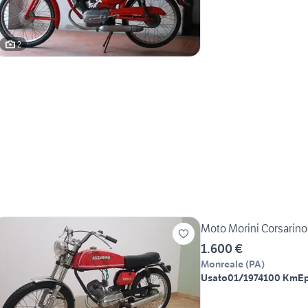
2
Moto Morini Corsarino
1.600 €
Monreale
(
PA
)
Usato
01/1974
100 Km
E