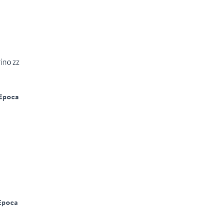
ino zz
Epoca
Epoca