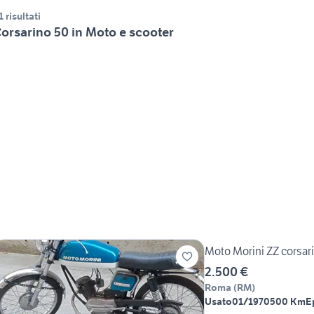
1 risultati
orsarino 50 in Moto e scooter
Moto Morini ZZ corsar
2.500 €
Roma
(
RM
)
Usato
01/1970
500 Km
E