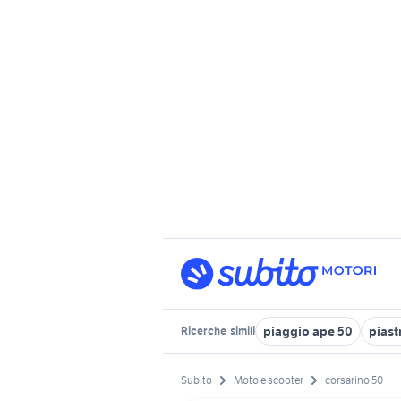
piaggio ape 50
piast
Ricerche
simili
Subito
Moto e scooter
corsarino 50