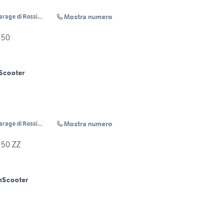
Mostra numero
arage di Rossi
 50
Scooter
Mostra numero
arage di Rossi
 50 ZZ
m
Scooter