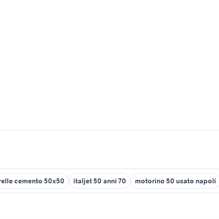
relle cemento 50x50
italjet 50 anni 70
motorino 50 usato napoli