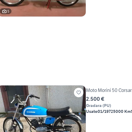
5
Moto Morini 50 Corsar
2.500 €
Gradara
(
PU
)
Usato
01/1972
5000 Km