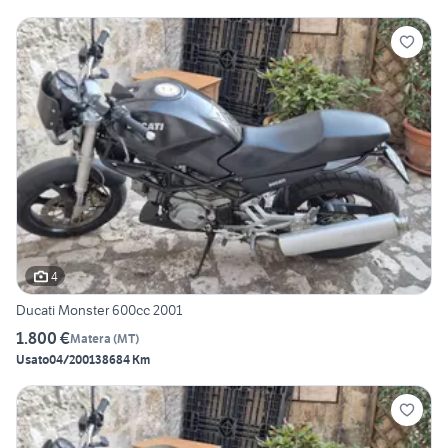
4
Ducati Monster 600cc 2001
1.800 €
Matera
(
MT
)
Usato
04/2001
38684 Km