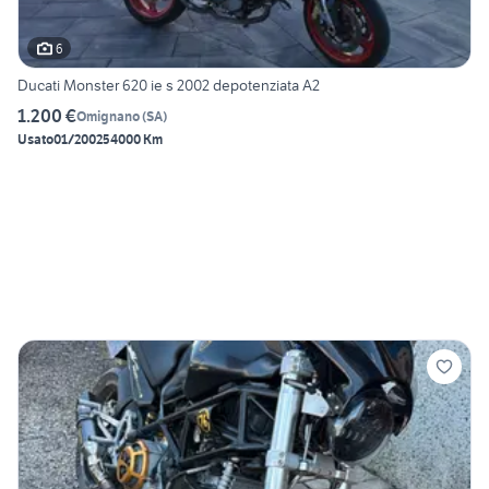
6
Ducati Monster 620 ie s 2002 depotenziata A2
1.200 €
Omignano
(
SA
)
Usato
01/2002
54000 Km