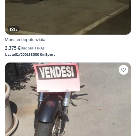
3
Monster depotenziata
2.375 €
Bagheria
(
PA
)
Usato
01/2001
58000 Km
Sport