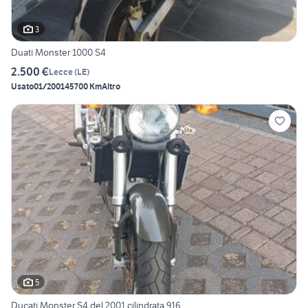
3
Duati Monster 1000 S4
2.500 €
Lecce
(
LE
)
Usato
01/2001
45700 Km
Altro
5
Ducati Monster S4 del 2001 cilindrata 916