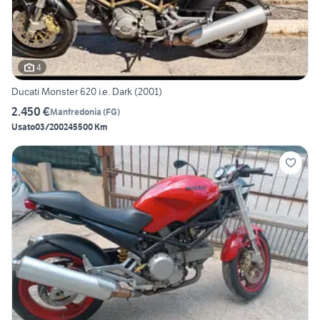
4
Ducati Monster 620 i.e. Dark (2001)
2.450 €
Manfredonia
(
FG
)
Usato
03/2002
45500 Km