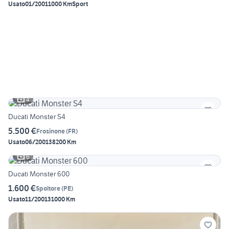
Usato
01/2001
1000 Km
Sport
4
Ducati Monster S4
5.500 €
Frosinone
(
FR
)
Usato
06/2001
38200 Km
6
Ducati Monster 600
1.600 €
Spoltore
(
PE
)
Usato
11/2001
31000 Km