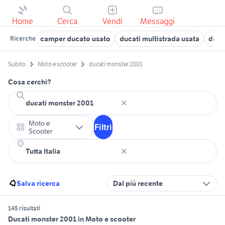
Home
Cerca
Vendi
Messaggi
camper ducato usato
ducati multistrada usata
duca
Ricerche
Subito
Moto e scooter
ducati monster 2001
Cosa cerchi?
Moto e
Filtri
Scooter
Salva ricerca
Dal più recente
145 risultati
Ducati monster 2001 in Moto e scooter