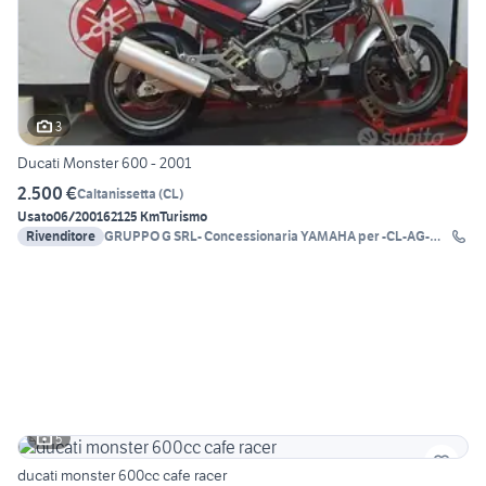
3
Ducati Monster 600 - 2001
2.500 €
Caltanissetta
(
CL
)
Usato
06/2001
62125 Km
Turismo
Rivenditore
GRUPPO G SRL- Concessionaria YAMAHA per -CL-AG-
EN-
5
ducati monster 600cc cafe racer