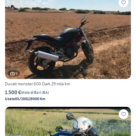
5
Ducati monster 600 Dark 29 mila km
1.500 €
Mola di Bari
(
BA
)
Usato
03/2001
29000 Km