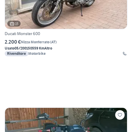
15
Ducati Monster 600
2.200 €
Nizza Monferrato
(
AT
)
Usato
05/2001
50559 Km
Altro
Rivenditore
Motorbike