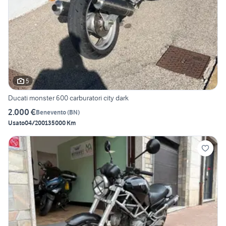
5
Ducati monster 600 carburatori city dark
2.000 €
Benevento
(
BN
)
Usato
04/2001
35000 Km