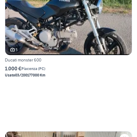
5
Ducati monster 600
1.000 €
Piacenza
(
PC
)
Usato
03/2001
77000 Km