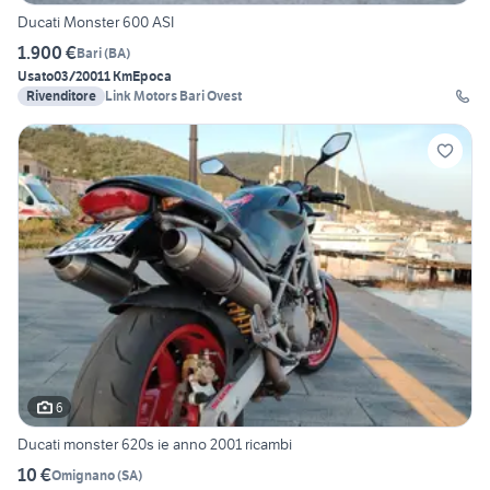
Ducati Monster 600 ASI
1.900 €
Bari
(
BA
)
Usato
03/2001
1 Km
Epoca
Rivenditore
Link Motors Bari Ovest
6
Ducati monster 620s ie anno 2001 ricambi
10 €
Omignano
(
SA
)