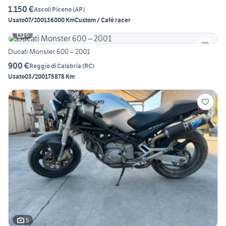
1.150 €
Ascoli Piceno
(
AP
)
Usato
07/2001
36000 Km
Custom / Café racer
6
Ducati Monster 600 – 2001
900 €
Reggio di Calabria
(
RC
)
Usato
03/2001
75878 Km
5