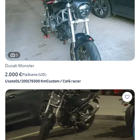
5
Ducati Monster
2.000 €
Flaibano
(
UD
)
Usato
01/2001
76000 Km
Custom / Café racer