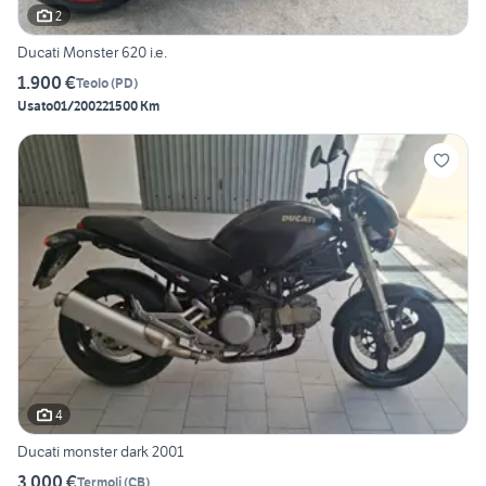
2
Ducati Monster 620 i.e.
1.900 €
Teolo
(
PD
)
Usato
01/2002
21500 Km
4
Ducati monster dark 2001
3.000 €
Termoli
(
CB
)