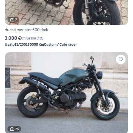
2
ducati monster 600 dark
3.000 €
Chivasso
(
TO
)
Usato
11/2001
30000 Km
Custom / Café racer
26