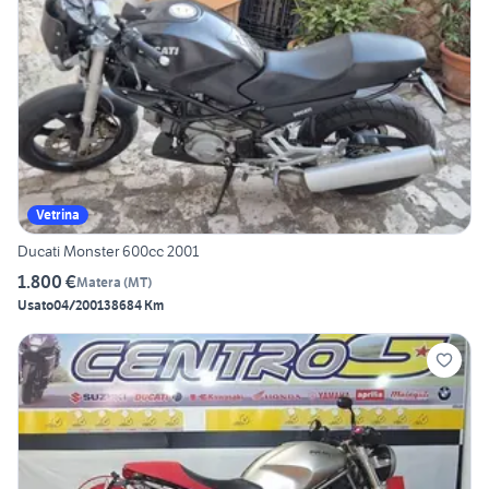
Vetrina
Ducati Monster 600cc 2001
1.800 €
Matera
(
MT
)
Usato
04/2001
38684 Km