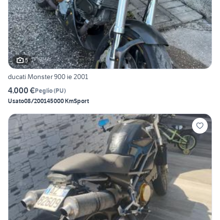
5
ducati Monster 900 ie 2001
4.000 €
Peglio
(
PU
)
Usato
08/2001
45000 Km
Sport