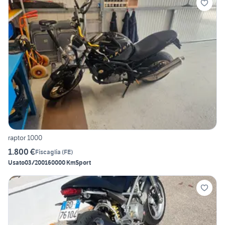
raptor 1000
1.800 €
Fiscaglia
(
FE
)
Usato
03/2001
60000 Km
Sport