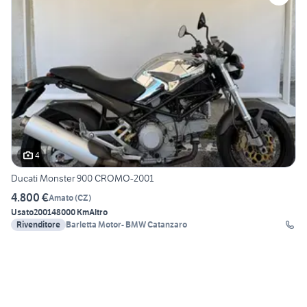
4
Ducati Monster 900 CROMO-2001
4.800 €
Amato
(
CZ
)
Usato
2001
48000 Km
Altro
Rivenditore
Barletta Motor- BMW Catanzaro