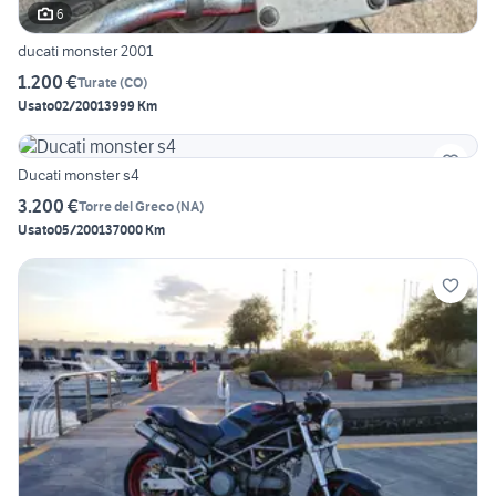
6
ducati monster 2001
1.200 €
Turate
(
CO
)
Usato
02/2001
3999 Km
Ducati monster s4
3.200 €
Torre del Greco
(
NA
)
Usato
05/2001
37000 Km