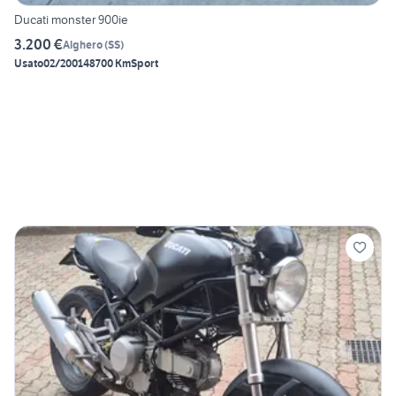
Ducati monster 900ie
3.200 €
Alghero
(
SS
)
Usato
02/2001
48700 Km
Sport