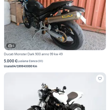
6
Ducati Monster Dark 900 anno 99 kw 49
5.000 €
Lusiana Conco
(
VI
)
Usato
04/1999
43000 Km