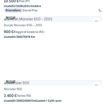
10.500 €
Pisa
(
PI
)
Usato
02/2026
11531 Km
Altro
Rivenditore
Ducati Pisa
6
Ducati Monster 600 – 2001
900 €
Reggio di Calabria
(
RC
)
Usato
03/2001
75878 Km
6
Monster 900
3.400 €
Torino
(
TO
)
Usato
05/2000
24000 Km
Custom / Café racer