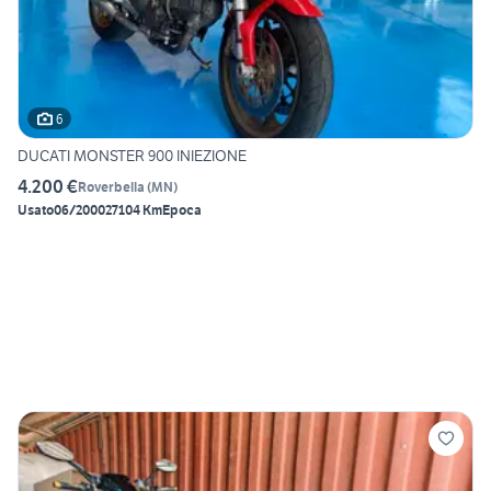
6
DUCATI MONSTER 900 INIEZIONE
4.200 €
Roverbella
(
MN
)
Usato
06/2000
27104 Km
Epoca