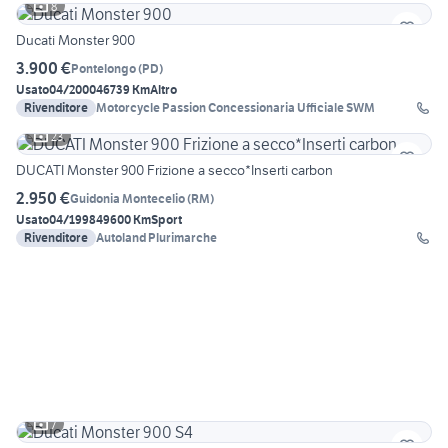
8
Ducati Monster 900
3.900 €
Pontelongo
(
PD
)
Usato
04/2000
46739 Km
Altro
Rivenditore
Motorcycle Passion Concessionaria Ufficiale SWM
23
DUCATI Monster 900 Frizione a secco*Inserti carbon
2.950 €
Guidonia Montecelio
(
RM
)
Usato
04/1998
49600 Km
Sport
Rivenditore
Autoland Plurimarche
7