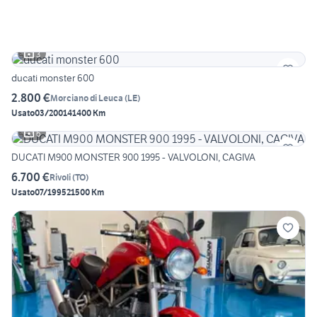
3
ducati monster 600
2.800 €
Morciano di Leuca
(
LE
)
Usato
03/2001
41400 Km
6
DUCATI M900 MONSTER 900 1995 - VALVOLONI, CAGIVA
6.700 €
Rivoli
(
TO
)
Usato
07/1995
21500 Km