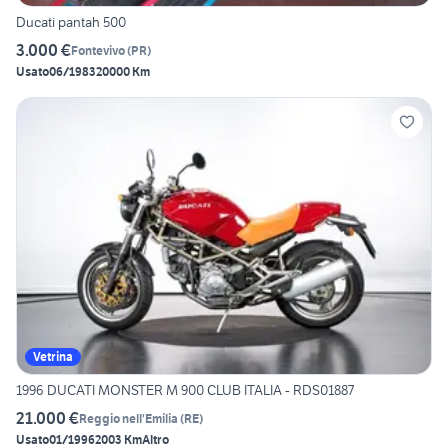
Ducati pantah 500
3.000 €
Fontevivo
(
PR
)
Usato
06/1983
20000 Km
Vetrina
1996 DUCATI MONSTER M 900 CLUB ITALIA - RDS01887
21.000 €
Reggio nell'Emilia
(
RE
)
Usato
01/1996
2003 Km
Altro