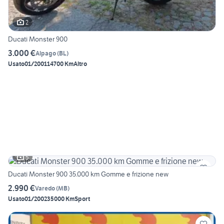
2
Ducati Monster 900
3.000 €
Alpago
(
BL
)
Usato
01/2001
14700 Km
Altro
5
Ducati Monster 900 35.000 km Gomme e frizione new
2.990 €
Varedo
(
MB
)
Usato
01/2002
35000 Km
Sport