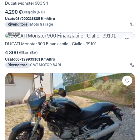
Ducati Monster 900 S4
4.290 €
Oleggio
(
NO
)
Usato
03/2002
16885 Km
Altro
Rivenditore
Moto Garage
5
DUCATI Monster 900 Finanziabile - Giallo - 39101
4.800 €
Bari
(
BA
)
Usato
08/1999
39101 Km
Altro
Rivenditore
CMT MOTOR BARI