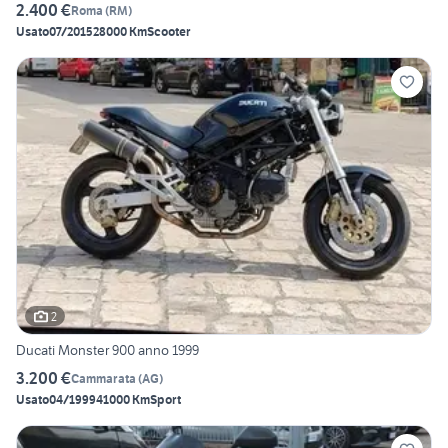
2.400 €
Roma
(
RM
)
Usato
07/2015
28000 Km
Scooter
2
Ducati Monster 900 anno 1999
3.200 €
Cammarata
(
AG
)
Usato
04/1999
41000 Km
Sport