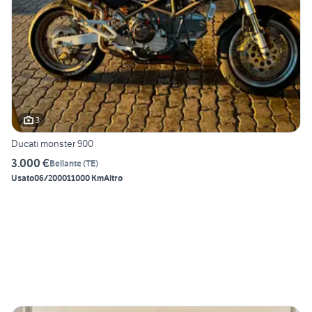
3
Ducati monster 900
3.000 €
Bellante
(
TE
)
Usato
06/2000
11000 Km
Altro