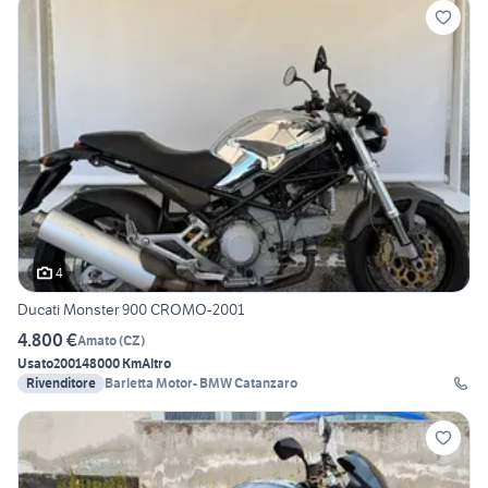
4
Ducati Monster 900 CROMO-2001
4.800 €
Amato
(
CZ
)
Usato
2001
48000 Km
Altro
Rivenditore
Barletta Motor- BMW Catanzaro