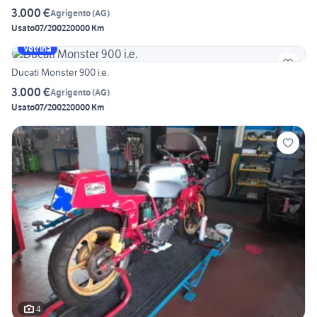
3.000 €
Agrigento
(
AG
)
Usato
07/2002
20000 Km
Vetrina
Ducati Monster 900 i.e.
3.000 €
Agrigento
(
AG
)
Usato
07/2002
20000 Km
4