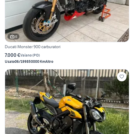
6
Ducati Monster 900 carburatori
7.000 €
Vaiano
(
PO
)
Usato
06/1998
50000 Km
Altro