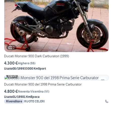
2
Ducati Monster 900 Dark Carburatori (1999)
4.300 €
Alghero
(
SS
)
Usato
08/1999
33000 Km
Sport
25
Ducati Monster 900 del 1998 Prima Serie Carburator
4.800 €
Noventa Vicentina
(
VI
)
Usato
01/1998
1 Km
Epoca
Rivenditore
RUOTE CELERI