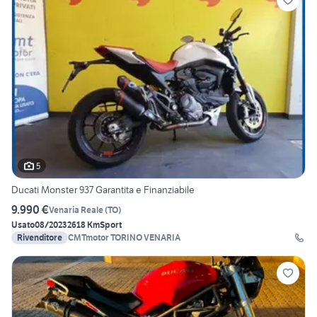
5
Ducati Monster 937 Garantita e Finanziabile
9.990 €
Venaria Reale
(
TO
)
Usato
08/2023
2618 Km
Sport
Rivenditore
CMTmotor TORINO VENARIA