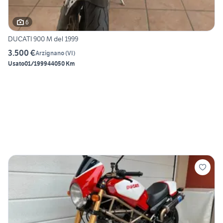
6
DUCATI 900 M del 1999
3.500 €
Arzignano
(
VI
)
Usato
01/1999
44050 Km