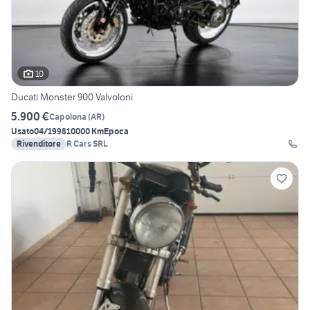
10
Ducati Monster 900 Valvoloni
5.900 €
Capolona
(
AR
)
Usato
04/1998
10000 Km
Epoca
Rivenditore
R Cars SRL