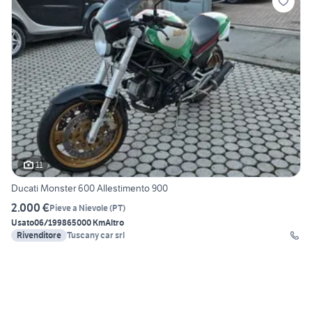
11
Ducati Monster 600 Allestimento 900
2.000 €
Pieve a Nievole
(
PT
)
Usato
06/1998
65000 Km
Altro
Rivenditore
Tuscany car srl