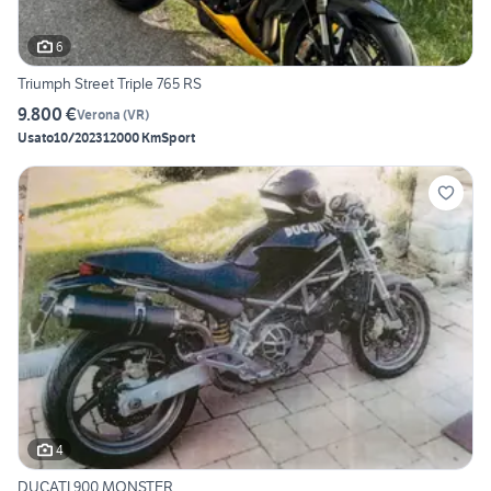
6
Triumph Street Triple 765 RS
9.800 €
Verona
(
VR
)
Usato
10/2023
12000 Km
Sport
4
DUCATI 900 MONSTER