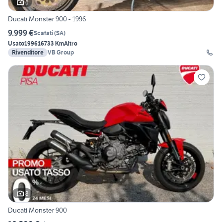
6
Ducati Monster 900 - 1996
9.999 €
Scafati
(
SA
)
Usato
1996
16733 Km
Altro
Rivenditore
VB Group
8
Ducati Monster 900