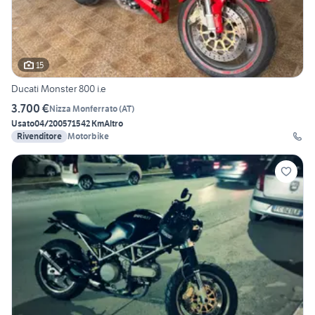
15
Ducati Monster 800 i.e
3.700 €
Nizza Monferrato
(
AT
)
Usato
04/2005
71542 Km
Altro
Rivenditore
Motorbike