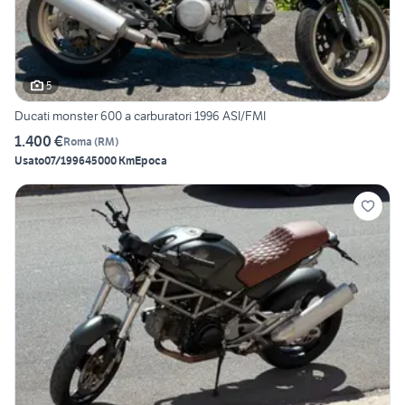
5
Ducati monster 600 a carburatori 1996 ASI/FMI
1.400 €
Roma
(
RM
)
Usato
07/1996
45000 Km
Epoca