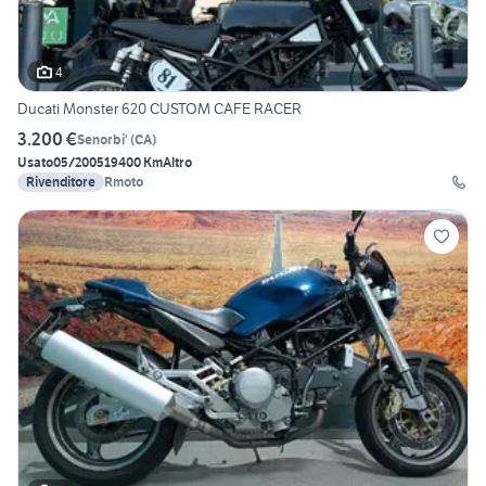
4
Ducati Monster 620 CUSTOM CAFE RACER
3.200 €
Senorbi'
(
CA
)
Usato
05/2005
19400 Km
Altro
Rivenditore
Rmoto