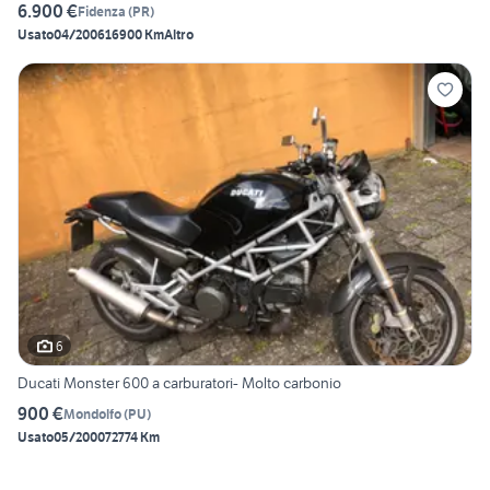
6.900 €
Fidenza
(
PR
)
Usato
04/2006
16900 Km
Altro
6
Ducati Monster 600 a carburatori- Molto carbonio
900 €
Mondolfo
(
PU
)
Usato
05/2000
72774 Km