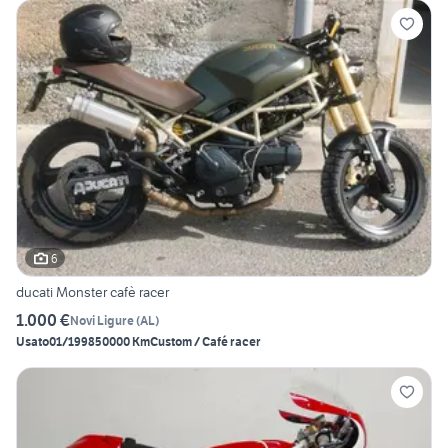
6
ducati Monster cafè racer
1.000 €
Novi Ligure
(
AL
)
Usato
01/1998
50000 Km
Custom / Café racer