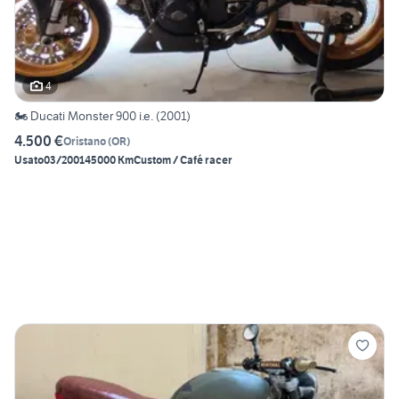
4
🏍️ Ducati Monster 900 i.e. (2001)
4.500 €
Oristano
(
OR
)
Usato
03/2001
45000 Km
Custom / Café racer