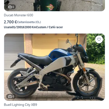
6
Ducati Monster 600
2.700 €
Caltanissetta
(
CL
)
Usato
01/2001
62000 Km
Custom / Café racer
6
Buell Lighting City XB9