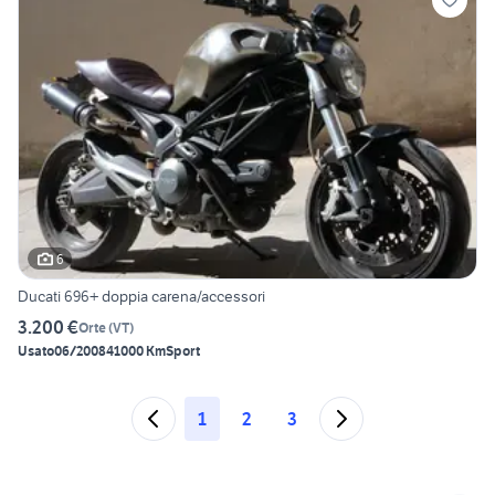
6
Ducati 696+ doppia carena/accessori
3.200 €
Orte
(
VT
)
Usato
06/2008
41000 Km
Sport
1
2
3