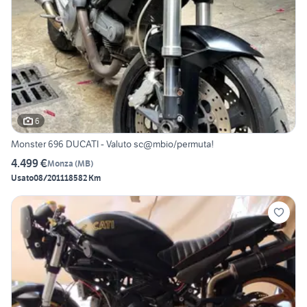
6
Monster 696 DUCATI - Valuto sc@mbio/permuta!
4.499 €
Monza
(
MB
)
Usato
08/2011
18582 Km