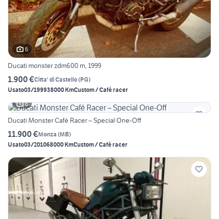
6
Ducati monster zdm600 m, 1999
1.900 €
Citta' di Castello
(
PG
)
Usato
03/1999
38000 Km
Custom / Café racer
6
Ducati Monster Café Racer – Special One-Off
11.900 €
Monza
(
MB
)
Usato
03/2010
68000 Km
Custom / Café racer