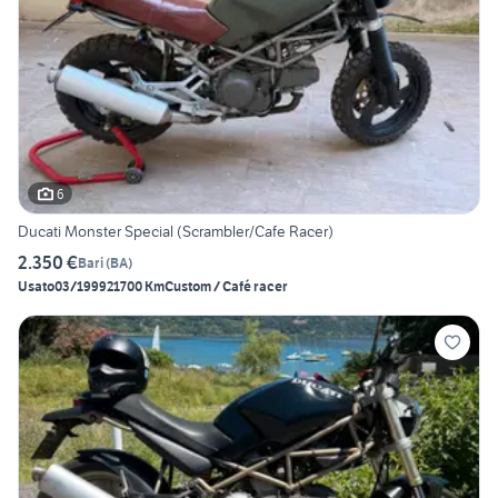
6
Ducati Monster Special (Scrambler/Cafe Racer)
2.350 €
Bari
(
BA
)
Usato
03/1999
21700 Km
Custom / Café racer