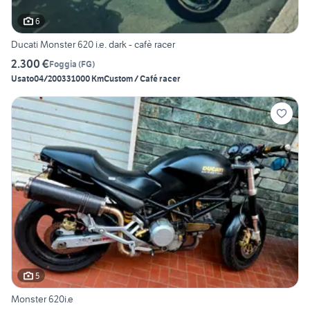
6
Ducati Monster 620 i.e. dark - cafè racer
2.300 €
Foggia
(
FG
)
Usato
04/2003
31000 Km
Custom / Café racer
5
Monster 620i.e