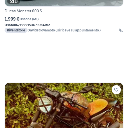
13
Ducati Monster 600 S
1.999 €
Ossona
(
MI
)
Usato
06/1999
15367 Km
Altro
Rivenditore
Davidetrovamoto ( si riceve su appuntamento )