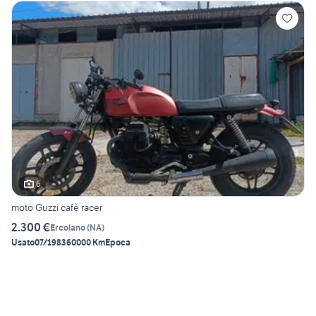
6
moto Guzzi cafè racer
2.300 €
Ercolano
(
NA
)
Usato
07/1983
60000 Km
Epoca