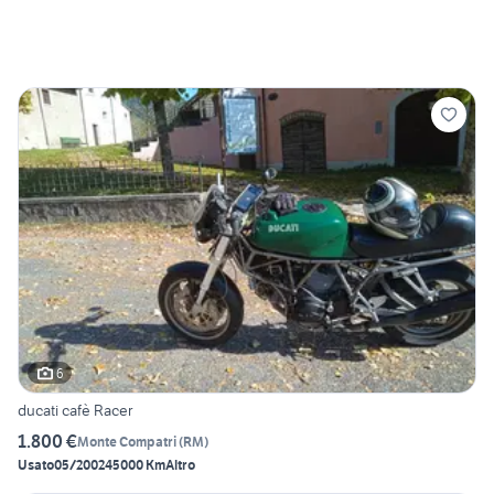
6
ducati cafè Racer
1.800 €
Monte Compatri
(
RM
)
Usato
05/2002
45000 Km
Altro