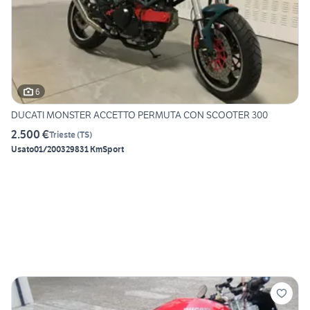
6
DUCATI MONSTER ACCETTO PERMUTA CON SCOOTER 300
2.500 €
Trieste
(
TS
)
Usato
01/2003
29831 Km
Sport