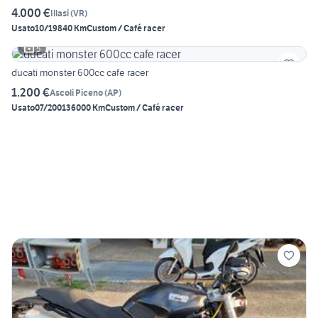
4.000 €
Illasi
(
VR
)
Usato
10/1984
0 Km
Custom / Café racer
5
ducati monster 600cc cafe racer
1.200 €
Ascoli Piceno
(
AP
)
Usato
07/2001
36000 Km
Custom / Café racer