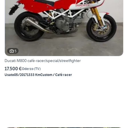
5
Ducati M800 cafè-racer/special/streetfighter
17.500 €
Oderzo
(
TV
)
Usato
05/2017
1333 Km
Custom / Café racer