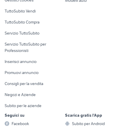
Gestisci cookies
Modelli auto
Case vacanza
TuttoSubito Vendi
Uffici e Locali
TuttoSubito Compra
commerciali
Servizio TuttoSubito
elettronica
per la casa e la
sports e hobby
Servizio TuttoSubito per
persona
Informatica
Animali
Professionisti
Arredamento e
Console e
Accessori per
Casalinghi
Inserisci annuncio
Videogiochi
animali
Elettrodomestici
Promuovi annuncio
Audio/Video
Musica e Film
Giardino e Fai da te
Consigli per la vendita
Fotografia
Libri e Riviste
Abbigliamento e
Negozi e Aziende
Telefonia
Strumenti Musicali
Accessori
Subito per le aziende
Sports
Tutto per i bambini
Seguici su
Scarica gratis l'App
Biciclette
Facebook
Subito per Android