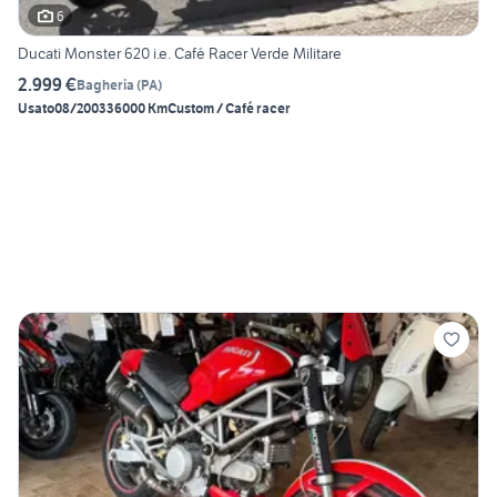
6
Ducati Monster 620 i.e. Café Racer Verde Militare
2.999 €
Bagheria
(
PA
)
Usato
08/2003
36000 Km
Custom / Café racer