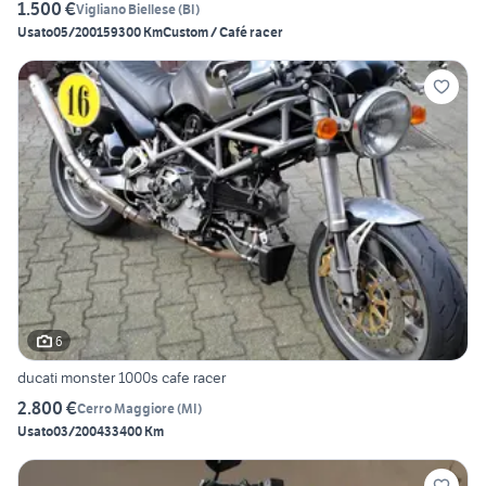
1.500 €
Vigliano Biellese
(
BI
)
Usato
05/2001
59300 Km
Custom / Café racer
6
ducati monster 1000s cafe racer
2.800 €
Cerro Maggiore
(
MI
)
Usato
03/2004
33400 Km