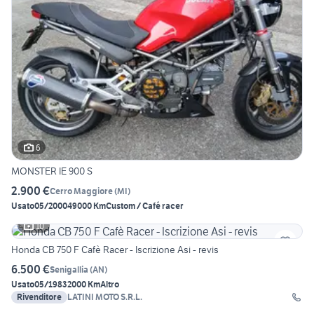
6
MONSTER IE 900 S
2.900 €
Cerro Maggiore
(
MI
)
Usato
05/2000
49000 Km
Custom / Café racer
10
Honda CB 750 F Cafè Racer - Iscrizione Asi - revis
6.500 €
Senigallia
(
AN
)
Usato
05/1983
2000 Km
Altro
Rivenditore
LATINI MOTO S.R.L.