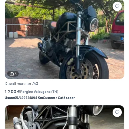
6
Ducati monster 750
1.200 €
Pergine Valsugana
(
TN
)
Usato
05/1997
24894 Km
Custom / Café racer