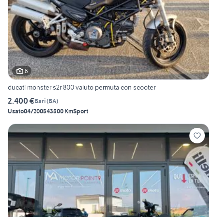
6
ducati monster s2r 800 valuto permuta con scooter
2.400 €
Bari
(
BA
)
Usato
04/2005
43500 Km
Sport