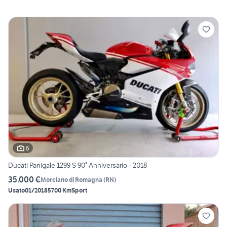
6
Ducati Panigale 1299 S 90° Anniversario - 2018
35.000 €
Morciano di Romagna
(
RN
)
Usato
01/2018
5700 Km
Sport