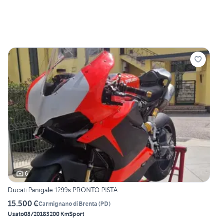
6
Ducati Panigale 1299s PRONTO PISTA
15.500 €
Carmignano di Brenta
(
PD
)
Usato
08/2018
3200 Km
Sport