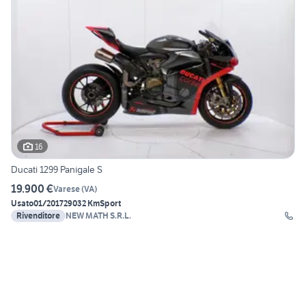
16
Ducati 1299 Panigale S
19.900 €
Varese
(
VA
)
Usato
01/2017
29032 Km
Sport
Rivenditore
NEW MATH S.R.L.