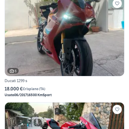
6
Ducati 1299 s
18.000 €
Crispiano
(
TA
)
Usato
06/2017
16500 Km
Sport