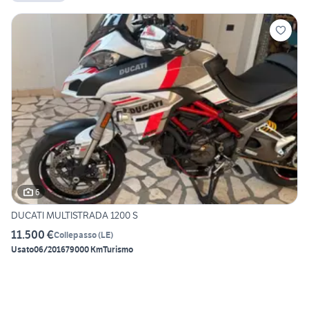
6
DUCATI MULTISTRADA 1200 S
11.500 €
Collepasso
(
LE
)
Usato
06/2016
79000 Km
Turismo