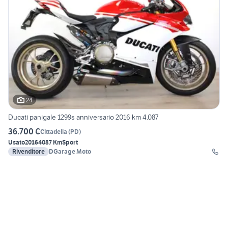
24
Ducati panigale 1299s anniversario 2016 km 4.087
36.700 €
Cittadella
(
PD
)
Usato
2016
4087 Km
Sport
Rivenditore
DGarage Moto