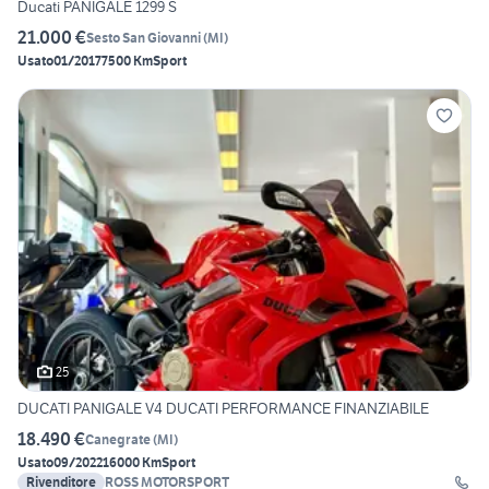
Ducati PANIGALE 1299 S
21.000 €
Sesto San Giovanni
(
MI
)
Usato
01/2017
7500 Km
Sport
25
DUCATI PANIGALE V4 DUCATI PERFORMANCE FINANZIABILE
18.490 €
Canegrate
(
MI
)
Usato
09/2022
16000 Km
Sport
Rivenditore
ROSS MOTORSPORT