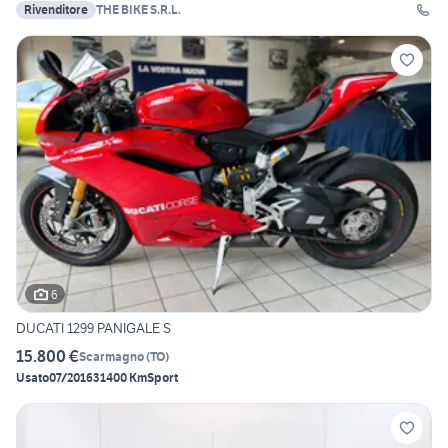
Rivenditore
THE BIKE S.R.L.
6
DUCATI 1299 PANIGALE S
15.800 €
Scarmagno
(
TO
)
Usato
07/2016
31400 Km
Sport