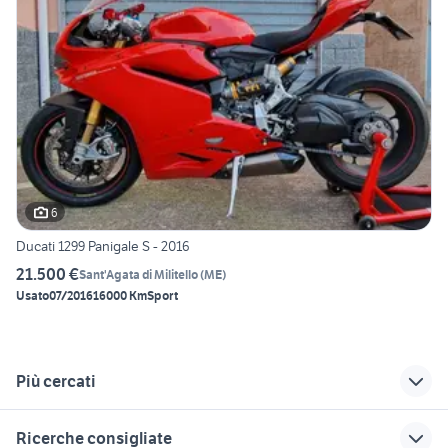
6
Ducati 1299 Panigale S - 2016
21.500 €
Sant'Agata di Militello
(
ME
)
Usato
07/2016
16000 Km
Sport
Più cercati
Correlati
Richerche simili
Suggerimenti
Ricerche consigliate