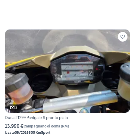
3
Ducati 1299 Panigale S pronto pista
13.990 €
Campagnano di Roma
(
RM
)
Usato
05/2016
500 Km
Sport