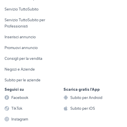
commerciali
Servizio TuttoSubito
elettronica
per la casa e la
sports e hobby
Servizio TuttoSubito per
persona
Informatica
Animali
Professionisti
Arredamento e
Console e
Accessori per
Casalinghi
Inserisci annuncio
Videogiochi
animali
Elettrodomestici
Promuovi annuncio
Audio/Video
Musica e Film
Giardino e Fai da te
Consigli per la vendita
Fotografia
Libri e Riviste
Abbigliamento e
Negozi e Aziende
Telefonia
Strumenti Musicali
Accessori
Subito per le aziende
Sports
Tutto per i bambini
Seguici su
Scarica gratis l'App
Biciclette
Facebook
Subito per Android
Collezionismo
TikTok
Subito per iOS
Instagram