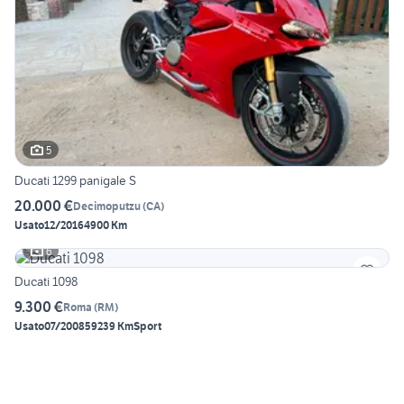
5
Ducati 1299 panigale S
20.000 €
Decimoputzu
(
CA
)
Usato
12/2016
4900 Km
6
Ducati 1098
9.300 €
Roma
(
RM
)
Usato
07/2008
59239 Km
Sport