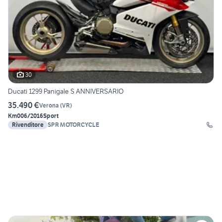
30
Ducati 1299 Panigale S ANNIVERSARIO
35.490 €
Verona
(
VR
)
Km0
06/2016
Sport
Rivenditore
SPR MOTORCYCLE