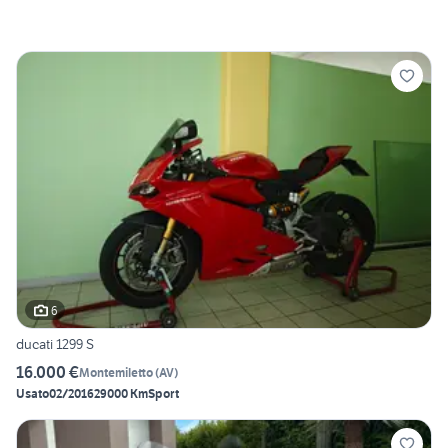
6
ducati 1299 S
16.000 €
Montemiletto
(
AV
)
Usato
02/2016
29000 Km
Sport