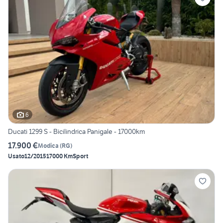
6
Ducati 1299 S - Bicilindrica Panigale - 17000km
17.900 €
Modica
(
RG
)
Usato
12/2015
17000 Km
Sport