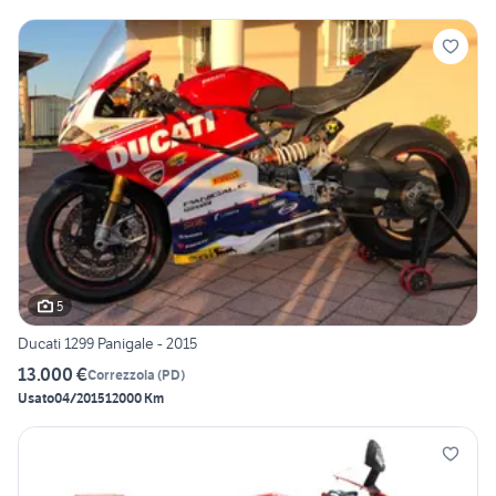
5
Ducati 1299 Panigale - 2015
13.000 €
Correzzola
(
PD
)
Usato
04/2015
12000 Km