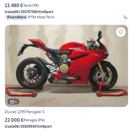
13.490 €
Terni
(
TR
)
Usato
05/2017
57000 Km
Sport
Rivenditore
PTM Moto Terni
6
Ducati 1299 Panigale S
22.000 €
Perugia
(
PG
)
Usato
08/2015
9500 Km
Sport